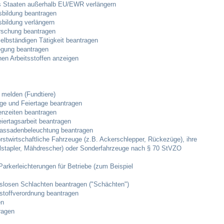
us Staaten außerhalb EU/EWR verlängern
Bauen & Wohnen
sbildung beantragen
bildung verlängern
NETZMonitor
rschung beantragen
elbständigen Tätigkeit beantragen
legung beantragen
Bodenrichtwerte
hen Arbeitsstoffen anzeigen
Bezirksschornsteinfeger
 melden (Fundtiere)
e und Feiertage beantragen
Laufende beschränkte Ausschreibungen
nzeiten beantragen
ertagsarbeit beantragen
Fassadenbeleuchtung beantragen
Bebauungspläne
stwirtschaftliche Fahrzeuge (z.B. Ackerschlepper, Rückezüge), ihre
lstapler, Mähdrescher) oder Sonderfahrzeuge nach § 70 StVZO
Fortschreibung Flächennutzungsplan
rkerleichterungen für Betriebe (zum Beispiel
Förderprogramm Balkonkraftwerk
osen Schlachten beantragen ("Schächten")
stoffverordnung beantragen
en
Kommunale Wärmeplanung
ragen