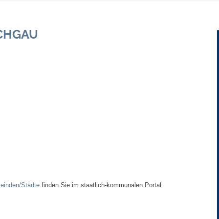
Gebühren und Beiträge
CHGAU
Ortsrecht
Haushalt 2026
Trinkwasser - Härtebereich
Redaktionsstatut für das Amtsblatt
Service
Notdienste
einden/Städte
finden Sie im staatlich-kommunalen Portal
Fahrplanauskünfte
Abfall-Infos