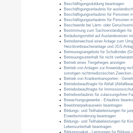
Beschäftigungsduldung beantragen
Beschäftigungserlaubnis für ausländisc
Beschäftigungserlaubnis für Personen m
Beschäftigungserlaubnis für Personen m
Beschwerde bei Lärm- oder Geruchsemis
Bestimmung zum Sachverständigen für L
Betäubungsmittel auf Auslandsreisen m
Betreiberwechsel einer Anlage zum Umg
Heizölverbraucheranlage und JGS-Anlag
Betreuungsangebote für Schulkinder (Gr
Betreuungsunterhalt für nicht verheirate
Betrieb eines Tiergeheges anzeigen
Betrieb von Anlagen zur Anwendung nic
sonstigen nichtmedizinischen Zwecken 
Betrieb von Krankentransporten - Gene
Betriebsbeauftragte für Abfall (Abfallbea
Betriebsbeauftragte für Immissionsschut
Betriebserlaubnis für zulassungsfreie F
Bewachungsgewerbe - Erlaubnis beantr
Bewohnerparkausweis beantragen
Bildungs- und Teilhabeleistungen für j
Erwerbsminderung beantragen
Bildungs- und Teilhabeleistungen für K
Lebensunterhalt beantragen
Bildungspaket - Leistungen für Bildung 