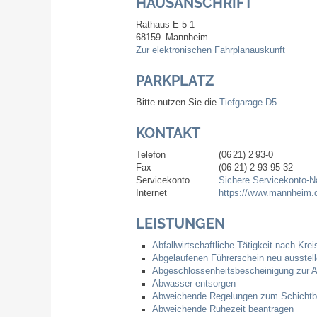
HAUSANSCHRIFT
Rathaus E 5 1
68159
Mannheim
Zur elektronischen Fahrplanauskunft
PARKPLATZ
Bitte nutzen Sie die
Tiefgarage D5
KONTAKT
Telefon
(06
21) 2
93-0
Fax
(06
21) 2
93-95
32
Servicekonto
Sichere Servicekonto-N
Internet
https://www.mannheim.
LEISTUNGEN
Abfallwirtschaftliche Tätigkeit nach Kre
Abgelaufenen Führerschein neu ausstell
Abgeschlossenheitsbescheinigung zur A
Abwasser entsorgen
Abweichende Regelungen zum Schichtbe
Abweichende Ruhezeit beantragen