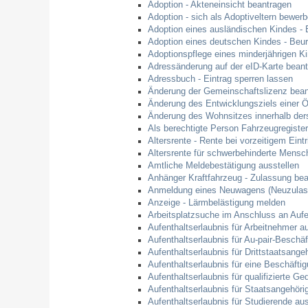
Adoption - Akteneinsicht beantragen
Adoption - sich als Adoptiveltern bewer
Adoption eines ausländischen Kindes - 
Adoption eines deutschen Kindes - Be
Adoptionspflege eines minderjährigen 
Adressänderung auf der eID-Karte bean
Adressbuch - Eintrag sperren lassen
Änderung der Gemeinschaftslizenz bean
Änderung des Entwicklungsziels einer
Änderung des Wohnsitzes innerhalb der
Als berechtigte Person Fahrzeugregister
Altersrente - Rente bei vorzeitigem Eint
Altersrente für schwerbehinderte Mensc
Amtliche Meldebestätigung ausstellen
Anhänger Kraftfahrzeug - Zulassung be
Anmeldung eines Neuwagens (Neuzulass
Anzeige - Lärmbelästigung melden
Arbeitsplatzsuche im Anschluss an Aufe
Aufenthaltserlaubnis für Arbeitnehmer au
Aufenthaltserlaubnis für Au-pair-Beschä
Aufenthaltserlaubnis für Drittstaatsange
Aufenthaltserlaubnis für eine Beschäfti
Aufenthaltserlaubnis für qualifizierte 
Aufenthaltserlaubnis für Staatsangehör
Aufenthaltserlaubnis für Studierende 