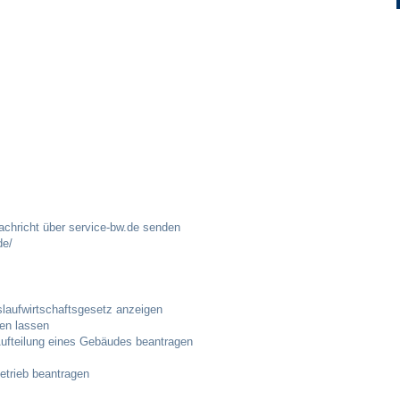
Ortsplan
Bildergalerie
Rund um den Wein
Schlepper / Traktor
Rathaus
achricht über service-bw.de senden
de/
Aktuelles
islaufwirtschaftsgesetz anzeigen
Gemeindeverwaltung
en lassen
ufteilung eines Gebäudes beantragen
Mitarbeiter
trieb beantragen