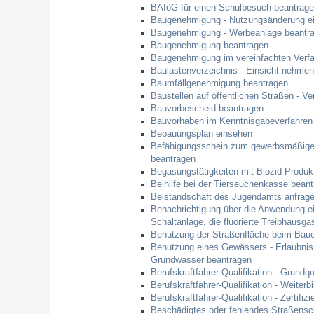
BAföG für einen Schulbesuch beantrag
Baugenehmigung - Nutzungsänderung ein
Baugenehmigung - Werbeanlage beantr
Baugenehmigung beantragen
Baugenehmigung im vereinfachten Verfa
Baulastenverzeichnis - Einsicht nehmen
Baumfällgenehmigung beantragen
Baustellen auf öffentlichen Straßen - V
Bauvorbescheid beantragen
Bauvorhaben im Kenntnisgabeverfahren
Bebauungsplan einsehen
Befähigungsschein zum gewerbsmäßigen
beantragen
Begasungstätigkeiten mit Biozid-Produk
Beihilfe bei der Tierseuchenkasse bean
Beistandschaft des Jugendamts anfrag
Benachrichtigung über die Anwendung ei
Schaltanlage, die fluorierte Treibhausga
Benutzung der Straßenfläche beim Bau
Benutzung eines Gewässers - Erlaubnis
Grundwasser beantragen
Berufskraftfahrer-Qualifikation - Grundq
Berufskraftfahrer-Qualifikation - Weiter
Berufskraftfahrer-Qualifikation - Zertif
Beschädigtes oder fehlendes Straßensc