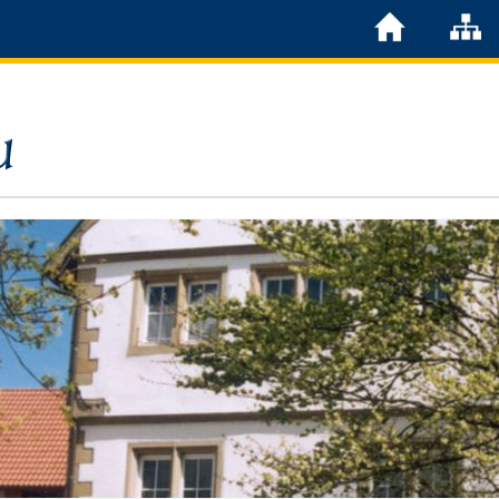
Löchgau
Grußwort Bürgermeister
Kurzportrait
Löchgau früher
Zahlen & Fakten
Steuern