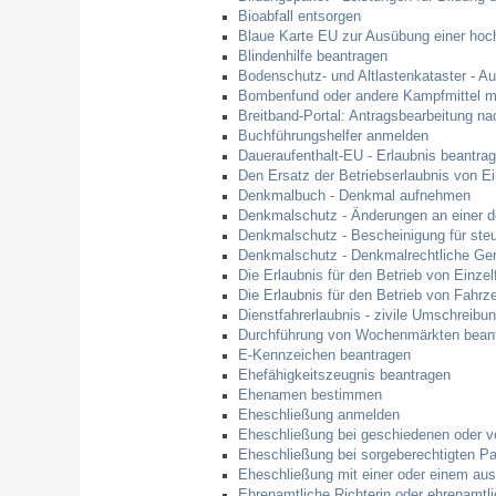
Bioabfall entsorgen
Blaue Karte EU zur Ausübung einer hoch
Blindenhilfe beantragen
Bodenschutz- und Altlastenkataster - Au
Bombenfund oder andere Kampfmittel m
Breitband-Portal: Antragsbearbeitung n
Buchführungshelfer anmelden
Daueraufenthalt-EU - Erlaubnis beantra
Den Ersatz der Betriebserlaubnis von E
Denkmalbuch - Denkmal aufnehmen
Denkmalschutz - Änderungen an einer 
Denkmalschutz - Bescheinigung für steu
Denkmalschutz - Denkmalrechtliche Ge
Die Erlaubnis für den Betrieb von Einze
Die Erlaubnis für den Betrieb von Fahrz
Dienstfahrerlaubnis - zivile Umschreibu
Durchführung von Wochenmärkten bean
E-Kennzeichen beantragen
Ehefähigkeitszeugnis beantragen
Ehenamen bestimmen
Eheschließung anmelden
Eheschließung bei geschiedenen oder v
Eheschließung bei sorgeberechtigten P
Eheschließung mit einer oder einem au
Ehrenamtliche Richterin oder ehrenamtli