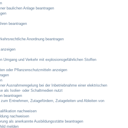
en
Notruf
er baulichen Anlage beantragen
agen
Betreuung & Bildung
hren beantragen
Schulen
erkehrsrechtliche Anordnung beantragen
Kindergärten
 anzeigen
 Umgang und Verkehr mit explosionsgefährlichen Stoffen
Musikschule
ten oder Pflanzenschutzmitteln anzeigen
tragen
Kirchen & Religionen
en
ner Ausnahmeregelung bei der Inbetriebnahme einer elektrischen
se als Isolier- oder Schaltmedien nutzt
Evangelische Kirchengemeinde
en beantragen
 zum Entnehmen, Zutagefördern, Zutageleiten und Ableiten von
Katholische Kirchengemeinde
ualifikation nachweisen
bildung nachweisen
izierung als anerkannte Ausbildungsstätte beantragen
Neuapostolische Kirche
hild melden