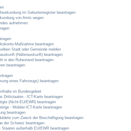
Stellenangebote
ben
Beurkundung im Geburtenregister beantragen
Ortsrecht
urkundung von Amts wegen
Kindes aufnehmen
tragen
Schadensmeldungen
tragen
 Ökokonto-Maßnahme beantragen
Bürgerservice
selben Stadt oder Gemeinde melden
auskunft (Halterauskunft) beantragen
ritt in den Ruhestand beantragen
Gemeinderat
hen beantragen
Sitzungsberichte
antragen
ung eines Fahrzeugs) beantragen
Ratsinfo
nthalte im Bundesgebiet
s Drittstaaten - ICT-Karte beantragen
ftigte (Nicht-EU/EWR) beantragen
Gutachterausschuss
hörige - Mobiler-ICT-Karte beantragen
gung beantragen
Geduldete zum Zweck der Beschäftigung beantragen
Leben
ige der Schweiz beantragen
aus Staaten außerhalb EU/EWR beantragen