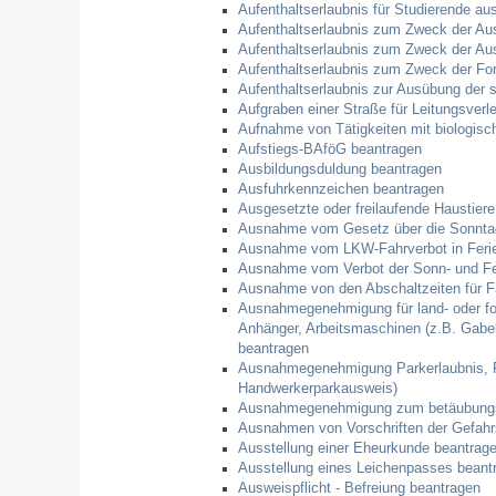
Aufenthaltserlaubnis für Studierende a
Aufenthaltserlaubnis zum Zweck der Au
Aufenthaltserlaubnis zum Zweck der Aus
Aufenthaltserlaubnis zum Zweck der Fo
Aufenthaltserlaubnis zur Ausübung der s
Aufgraben einer Straße für Leitungsver
Aufnahme von Tätigkeiten mit biologisc
Aufstiegs-BAföG beantragen
Ausbildungsduldung beantragen
Ausfuhrkennzeichen beantragen
Ausgesetzte oder freilaufende Haustiere
Ausnahme vom Gesetz über die Sonntag
Ausnahme vom LKW-Fahrverbot in Ferie
Ausnahme vom Verbot der Sonn- und Fei
Ausnahme von den Abschaltzeiten für 
Ausnahmegenehmigung für land- oder for
Anhänger, Arbeitsmaschinen (z.B. Gabe
beantragen
Ausnahmegenehmigung Parkerlaubnis, Pa
Handwerkerparkausweis)
Ausnahmegenehmigung zum betäubungsl
Ausnahmen von Vorschriften der Gefahr
Ausstellung einer Eheurkunde beantrag
Ausstellung eines Leichenpasses beant
Ausweispflicht - Befreiung beantragen