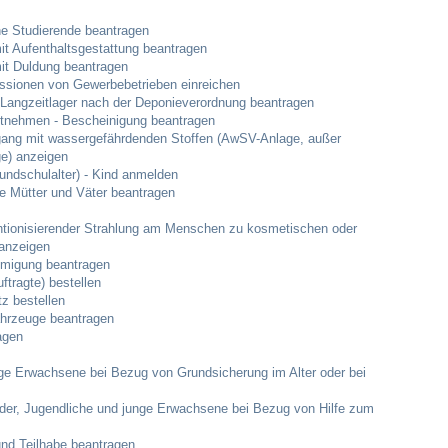
Hallen & Säle
he Studierende beantragen
it Aufenthaltsgestattung beantragen
it Duldung beantragen
Gemeindehalle
sionen von Gewerbebetrieben einreichen
angzeitlager nach der Deponieverordnung beantragen
itnehmen - Bescheinigung beantragen
Sporthalle Greuth
ang mit wassergefährdenden Stoffen (AwSV-Anlage, außer
e) anzeigen
undschulalter) - Kind anmelden
Schulturnhalle
te Mütter und Väter beantragen
htionisierender Strahlung am Menschen zu kosmetischen oder
Hallen- und Raumreservierung
anzeigen
hmigung beantragen
Soziale Einrichtungen
uftragte) bestellen
z bestellen
ahrzeuge beantragen
Gesundheit
agen
unge Erwachsene bei Bezug von Grundsicherung im Alter oder bei
Freizeit
inder, Jugendliche und junge Erwachsene bei Bezug von Hilfe zum
Veranstaltungen & Feste
und Teilhabe beantragen