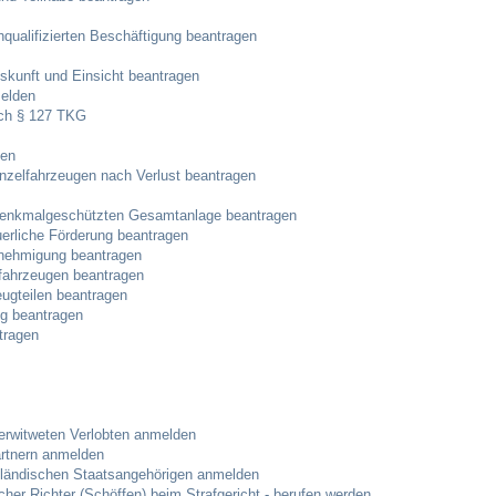
qualifizierten Beschäftigung beantragen
Veranstaltungskalender
skunft und Einsicht beantragen
elden
Hasenropferfest
ach § 127 TKG
Bücherei
gen
inzelfahrzeugen nach Verlust beantragen
Veranstaltungen
denkmalgeschützten Gesamtanlage beantragen
erliche Förderung beantragen
nehmigung beantragen
Jugend in Löchgau
lfahrzeugen beantragen
eugteilen beantragen
ng beantragen
Skating-/Streetballanlage
tragen
Jugendhaus
Vereine
erwitweten Verlobten anmelden
artnern anmelden
sländischen Staatsangehörigen anmelden
Selbsteintrag
cher Richter (Schöffen) beim Strafgericht - berufen werden