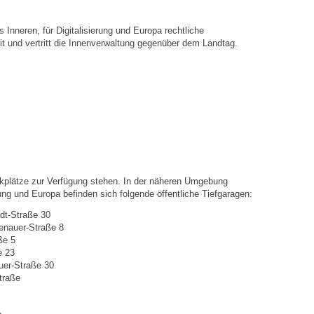
Stellenangebote
 Inneren, für Digitalisierung und Europa rechtliche
Ortsrecht
 und vertritt die Innenverwaltung gegenüber dem Landtag.
Schadensmeldungen
Bürgerservice
Gemeinderat
Sitzungsberichte
rkplätze zur Verfügung stehen. In der näheren Umgebung
rung und Europa befinden sich folgende öffentliche Tiefgaragen:
Ratsinfo
ndt-Straße 30
enauer-Straße 8
ße 5
Gutachterausschuss
e 23
uer-Straße 30
traße
Leben