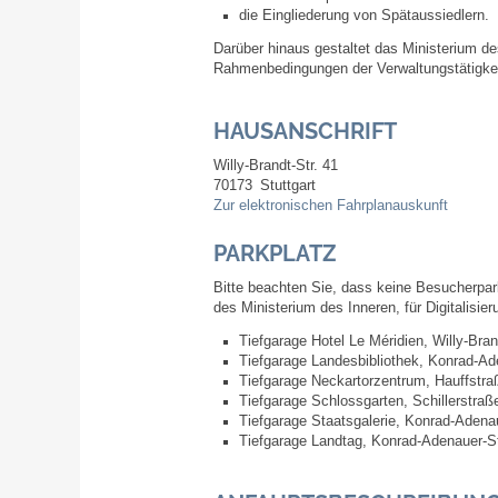
die Eingliederung von Spätaussiedlern.
Darüber hinaus gestaltet das Ministerium des
Rahmenbedingungen der Verwaltungstätigkeit
HAUSANSCHRIFT
Willy-Brandt-Str. 41
70173
Stuttgart
Zur elektronischen Fahrplanauskunft
PARKPLATZ
Bitte beachten Sie, dass keine Besucherpa
des Ministerium des Inneren, für Digitalisie
Tiefgarage Hotel Le Méridien, Willy-Bra
Tiefgarage Landesbibliothek, Konrad-Ad
Tiefgarage Neckartorzentrum, Hauffstra
Tiefgarage Schlossgarten, Schillerstraß
Tiefgarage Staatsgalerie, Konrad-Adena
Tiefgarage Landtag, Konrad-Adenauer-S