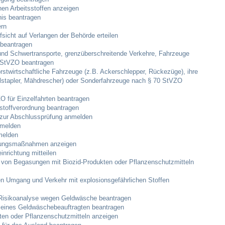
hen Arbeitsstoffen anzeigen
Hallen & Säle
nis beantragen
ern
icht auf Verlangen der Behörde erteilen
Gemeindehalle
 beantragen
d Schwertransporte, grenzüberschreitende Verkehre, Fahrzeuge
 StVZO beantragen
Sporthalle Greuth
stwirtschaftliche Fahrzeuge (z.B. Ackerschlepper, Rückezüge), ihre
lstapler, Mähdrescher) oder Sonderfahrzeuge nach § 70 StVZO
Schulturnhalle
für Einzelfahrten beantragen
stoffverordnung beantragen
Hallen- und Raumreservierung
 zur Abschlussprüfung anmelden
nmelden
melden
Soziale Einrichtungen
herungsmaßnahmen anzeigen
nrichtung mitteilen
 von Begasungen mit Biozid-Produkten oder Pflanzenschutzmitteln
Gesundheit
 Umgang und Verkehr mit explosionsgefährlichen Stoffen
Freizeit
 Risikoanalyse wegen Geldwäsche beantragen
ng eines Geldwäschebeauftragten beantragen
ten oder Pflanzenschutzmitteln anzeigen
Veranstaltungen & Feste