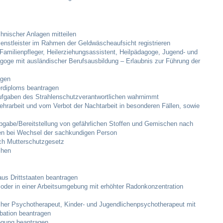
Notruf
hnischer Anlagen mitteilen
Betreuung & Bildung
dienstleister im Rahmen der Geldwäscheaufsicht registrieren
 Familienpfleger, Heilerziehungsassistent, Heilpädagoge, Jugend- und
Schulen
agoge mit ausländischer Berufsausbildung – Erlaubnis zur Führung der
agen
Kindergärten
rdiploms beantragen
Aufgaben des Strahlenschutzverantwortlichen wahrnimmt
rarbeit und vom Verbot der Nachtarbeit in besonderen Fällen, sowie
Musikschule
Abgabe/Bereitstellung von gefährlichen Stoffen und Gemischen nach
n bei Wechsel der sachkundigen Person
Kirchen & Religionen
ch Mutterschutzgesetz
chen
Evangelische Kirchengemeinde
 aus Drittstaaten beantragen
 oder in einer Arbeitsumgebung mit erhöhter Radonkonzentration
Katholische Kirchengemeinde
cher Psychotherapeut, Kinder- und Jugendlichenpsychotherapeut mit
Neuapostolische Kirche
bation beantragen
legung beantragen