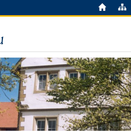
Löchgau
Grußwort Bürgermeister
Kurzportrait
Löchgau früher
Zahlen & Fakten
Steuern