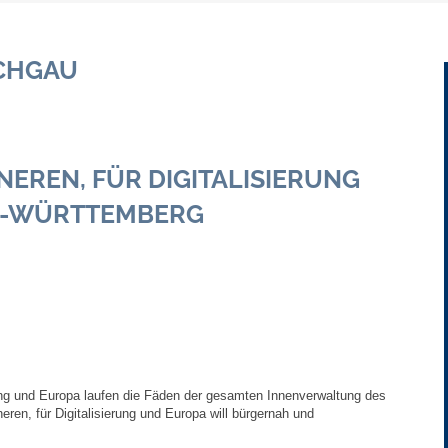
Gebühren und Beiträge
CHGAU
Ortsrecht
Haushalt 2026
NEREN, FÜR DIGITALISIERUNG
Trinkwasser - Härtebereich
N-WÜRTTEMBERG
Redaktionsstatut für das Amtsblatt
Service
Notdienste
Fahrplanauskünfte
rung und Europa laufen die Fäden der gesamten Innenverwaltung des
en, für Digitalisierung und Europa will bürgernah und
Abfall-Infos