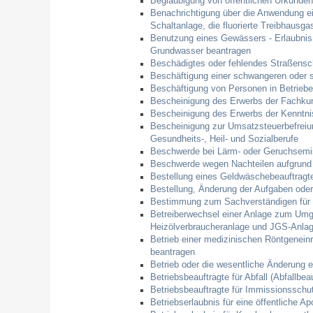
Beglaubigung von öffentlichen Urkunden
Benachrichtigung über die Anwendung ei
Schaltanlage, die fluorierte Treibhausga
Benutzung eines Gewässers - Erlaubnis
Grundwasser beantragen
Beschädigtes oder fehlendes Straßensc
Beschäftigung einer schwangeren oder s
Beschäftigung von Personen in Betriebe
Bescheinigung des Erwerbs der Fachkun
Bescheinigung des Erwerbs der Kenntni
Bescheinigung zur Umsatzsteuerbefreiung
Gesundheits-, Heil- und Sozialberufe
Beschwerde bei Lärm- oder Geruchsemis
Beschwerde wegen Nachteilen aufgrund 
Bestellung eines Geldwäschebeauftragt
Bestellung, Änderung der Aufgaben oder
Bestimmung zum Sachverständigen für L
Betreiberwechsel einer Anlage zum Umg
Heizölverbraucheranlage und JGS-Anlag
Betrieb einer medizinischen Röntgenein
beantragen
Betrieb oder die wesentliche Änderung 
Betriebsbeauftragte für Abfall (Abfallbea
Betriebsbeauftragte für Immissionsschut
Betriebserlaubnis für eine öffentliche A