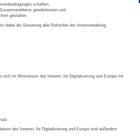
ahmenbedingungen schaffen,
es Zusammenlebens gewährleisten und
Ortsplan
tiert gestalten.
st dabei die Steuerung aller Behörden der Innenverwaltung.
Bildergalerie
Rund um den Wein
Schlepper / Traktor
n sich im Ministerium des Inneren, für Digitalisierung und Europa mit
Rathaus
Aktuelles
,
Gemeindeverwaltung
hutz.
Mitarbeiter
erium des Inneren, für Digitalisierung und Europa sind außerdem