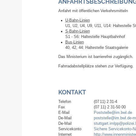
ANFAHRTSBESCHREIBUN
Anfahrt mit öffentlichen Verkehrsmitteln
U-Bahn-Linien
U1, U2, U4, U9, U11, U14: Haltestelle S
S-Bahn-Linien
S1 - S6: Haltestelle Hauptbahnhof
Bus-Linien
40, 42, 44: Haltestelle Staatsgalerie
Das Ministerium ist barrierefrei zugänglich.
Fahrradabstellplätze stehen zur Verfügung.
KONTAKT
Telefon
(07
11) 2
31-4
Fax
(07
11) 2
31-50
00
E-Mail
Poststelle@im.bwl.de
De-Mail
poststelle@im.bwl.de-m
De-Mail
stuttgart.imlpp@polizei.
Servicekonto
Sichere Servicekonto-N
Internet
http://www.innenminist