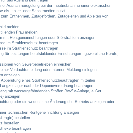
 für das Ausland beantragen
ner Ausnahmeregelung bei der Inbetriebnahme einer elektrischen
se als Isolier- oder Schaltmedien nutzt
Veranstaltungskalender
 zum Entnehmen, Zutagefördern, Zutageleiten und Ableiten von
Hasenropferfest
hild melden
tillenden Frau melden
n mit Röntgeneinrichtungen oder Störstrahlern anzeigen
Bücherei
de im Strahlenschutz beantragen
sse im Strahlenschutz beantragen
 für Leistungen berufsbildender Einrichtungen - gewerbliche Berufe,
Veranstaltungen
sionen von Gewerbebetrieben einreichen
einer Verdachtsmeldung oder internen Meldung einlegen
Jugend in Löchgau
en anzeigen
 Abberufung eines Strahlenschutzbeauftragten mitteilen
angzeitlager nach der Deponieverordnung beantragen
Skating-/Streetballanlage
ang mit wassergefährdenden Stoffen (AwSV-Anlage, außer
e) anzeigen
Jugendhaus
richtung oder die wesentliche Änderung des Betriebs anzeigen oder
einer technischen Röntgeneinrichtung anzeigen
Vereine
uftragte) bestellen
z bestellen
potheke beantragen
Selbsteintrag