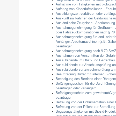
Aufnahme von Tätigkeiten mit biologisc
Aufstieg von Kinderluftballonen - Erlaub
Ausbildungszeit verkürzen oder verläng
Auskunft im Rahmen der Geldwäscheaufs
Ausländische Zeugnisse - Anerkennung
Ausnahmegenehmigung für Großraum- un
oder Fahrzeugkombinationen nach § 70
Ausnahmegenehmigung für land- oder for
Anhänger, Arbeitsmaschinen (z.B. Gabe
beantragen
Ausnahmegenehmigung nach § 70 StVZO 
Ausnahmen von Vorschriften der Gefahr
Auszubildende im Obst- und Gartenbau
Auszubildende zur Abschlussprüfung a
Auszubildende zur Zwischenprüfung an
Beauftragung Dritter mit internen Sic
Beendigung des Betriebs einer Röntgenei
Befähigungsschein für die Durchführung
beantragen oder verlängern
Befähigungsschein zum gewerbsmäßigen
beantragen
Befreiung von der Dokumentation einer
Befreiung von der Pflicht zur Bestellu
Begasungstätigkeiten mit Biozid-Produk