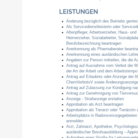
LEISTUNGEN
Änderung bezüglich des Betriebs gentec
Als Servicedienstleisterin oder Service
Altenpfleger, Arbeitserzieher, Haus- und
Heimerzieher, Sozialarbeiter, Sozialpäd
Berufsbezeichnung beantragen
Anerkennung als Pharmaberater beantr
Anerkennung eines ausländischen Lehre
Angaben zur Person mitteilen, die die 
Antrag auf Ausnahme vom Verbot der Meh
der Art der Arbeit und dem Arbeitstempo
Antrag auf Erlaubnis oder Anzeige der 
ChemVerbotsV sowie Änderungsanzeige
Antrag auf Zulassung zur Kündigung na
Antrag zur Genehmigung von Tierversu
Anzeige - Strafanzeige erstatten
Approbation als Arzt beantragen
Approbation als Tierarzt oder Tierärztin
Arbeitsplätze in Radonvorsorgegebieten
anmelden
Arzt, Zahnarzt, Apotheker, Psychologis
ausländischer Berufsausbildung – Appro
Aufgraben einer Straße für Leitungsver