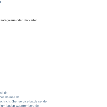
G
Bauen & Wohnen
NETZMonitor
taatsgalerie oder Neckartor
Bodenrichtwerte
Bezirksschornsteinfeger
Laufende beschränkte Ausschreibungen
Bebauungspläne
Fortschreibung Flächennutzungsplan
Förderprogramm Balkonkraftwerk
ail.de
bwl.de-mail.de
Kommunale Wärmeplanung
achricht über service-bw.de senden
erium.baden-wuerttemberg.de