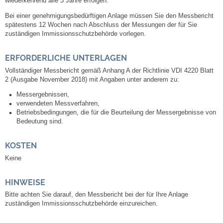
wiederkehrend alle 3 Jahre erfolgen.
Neuapostolische Kirche
Bei einer genehmigungsbedürftigen Anlage müssen Sie den Messbericht
spätestens 12 Wochen nach Abschluss der Messungen der für Sie
zuständigen Immissionsschutzbehörde vorlegen.
Hallen & Säle
ERFORDERLICHE UNTERLAGEN
Gemeindehalle
Vollständiger Messbericht gemäß Anhang A der Richtlinie VDI 4220 Blatt
2 (Ausgabe November 2018) mit Angaben unter anderem zu:
Sporthalle Greuth
Messergebnissen,
verwendeten Messverfahren,
Betriebsbedingungen, die für die Beurteilung der Messergebnisse von
Schulturnhalle
Bedeutung sind.
Hallen- und Raumreservierung
KOSTEN
Keine
Soziale Einrichtungen
HINWEISE
Gesundheit
Bitte achten Sie darauf, den Messbericht bei der für Ihre Anlage
zuständigen Immissionsschutzbehörde einzureichen.
Freizeit