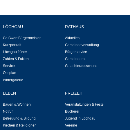
Selbsteintrag
LÖCHGAU
RATHAUS
Nagelmuseum
Grußwort Bürgermeister
Aktuelles
Kunst im Ort
Kurzportrait
Gemeindeverwaltung
Löchgau früher
Bürgerservice
Dorfrundgang
Zahlen & Fakten
Gemeinderat
Service
Gutachterausschuss
Kunst- und Kulturkreis
Ortsplan
Bildergalerie
Freibad
LEBEN
FREIZEIT
Gaststätten
Bauen & Wohnen
Veranstaltungen & Feste
Notruf
Bücherei
Tourismus
Betreuung & Bildung
Jugend in Löchgau
Kirchen & Religionen
Vereine