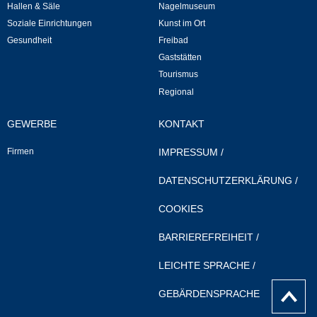
Regional
Hallen & Säle
Nagelmuseum
Soziale Einrichtungen
Kunst im Ort
Gewerbe
Gesundheit
Freibad
Gaststätten
Firmen
Tourismus
Regional
Selbsteintrag
GEWERBE
KONTAKT
Firmen
IMPRESSUM
/
DATENSCHUTZERKLÄRUNG
/
COOKIES
BARRIEREFREIHEIT
/
LEICHTE SPRACHE
/
nach
GEBÄRDENSPRACHE
Oben