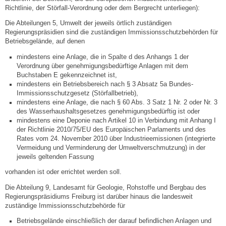
Mitarbeiter
Richtlinie, der Störfall-Verordnung oder dem Bergrecht unterliegen):
Die Abteilungen 5, Umwelt der jeweils örtlich zuständigen
Stellenangebote
Regierungspräsidien sind die zuständigen Immissionsschutzbehörden für
Betriebsgelände, auf denen
Ortsrecht
mindestens eine Anlage, die in Spalte d des Anhangs 1 der
Verordnung über genehmigungsbedürftige Anlagen mit dem
Buchstaben E gekennzeichnet ist,
Schadensmeldungen
mindestens ein Betriebsbereich nach § 3 Absatz 5a Bundes-
Immissionsschutzgesetz (Störfallbetrieb),
mindestens eine Anlage, die nach § 60 Abs. 3 Satz 1 Nr. 2 oder Nr. 3
Bürgerservice
des Wasserhaushaltsgesetzes genehmigungsbedürftig ist oder
mindestens eine Deponie nach Artikel 10 in Verbindung mit Anhang I
der Richtlinie 2010/75/EU des Europäischen Parlaments und des
Gemeinderat
Rates vom 24. November 2010 über Industrieemissionen (integrierte
Vermeidung und Verminderung der Umweltverschmutzung) in der
Sitzungsberichte
jeweils geltenden Fassung
vorhanden ist oder errichtet werden soll.
Ratsinfo
Die Abteilung 9, Landesamt für Geologie, Rohstoffe und Bergbau des
Regierungspräsidiums Freiburg ist darüber hinaus die landesweit
zuständige Immissionsschutzbehörde für
Gutachterausschuss
Betriebsgelände einschließlich der darauf befindlichen Anlagen und