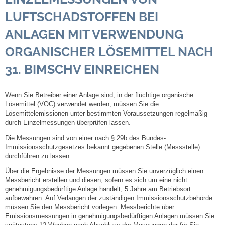
LUFTSCHADSTOFFEN BEI
Steuern
ANLAGEN MIT VERWENDUNG
Gebühren und Beiträge
ORGANISCHER LÖSEMITTEL NACH
31. BIMSCHV EINREICHEN
Ortsrecht
Haushalt 2026
Wenn Sie Betreiber einer Anlage sind, in der flüchtige organische
Lösemittel (VOC) verwendet werden, müssen Sie die
Lösemittelemissionen unter bestimmten Voraussetzungen regelmäßig
Trinkwasser - Härtebereich
durch Einzelmessungen überprüfen lassen.
Die Messungen sind von einer nach § 29b des Bundes-
Redaktionsstatut für das Amtsblatt
Immissionsschutzgesetzes bekannt gegebenen Stelle (Messstelle)
durchführen zu lassen.
Über die Ergebnisse der Messungen müssen Sie unverzüglich einen
Service
Messbericht erstellen und diesen, sofern es sich um eine nicht
genehmigungsbedürftige Anlage handelt, 5 Jahre am Betriebsort
Notdienste
aufbewahren. Auf Verlangen der zuständigen Immissionsschutzbehörde
müssen Sie den Messbericht vorlegen. Messberichte über
Emissionsmessungen in genehmigungsbedürftigen Anlagen müssen Sie
Fahrplanauskünfte