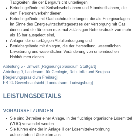
Tätigkeiten, die der Bergaufsicht unterliegen,
Leben
Betriebsgelände mit Seilschwebebahnen und Standseilbahnen, die
dem Personenverkehr dienen,
Betriebsgelände mit Gashochdruckleitungen, die als Energieanlagen
Bauen & Wohnen
im Sinne des Energiewirtschaftsgesetzes der Versorgung mit Gas
dienen und die für einen maximal zulässigen Betriebsdruck von mehr
NETZMonitor
als 16 bar ausgelegt sind,
Anlagen der untertägigen Abfallentsorgung und
Betriebsgelände mit Anlagen, die der Herstellung, wesentlichen
Bodenrichtwerte
Erweiterung und wesentlichen Veränderung von unterirdischen
Hohlräumen dienen.
Bezirksschornsteinfeger
Abteilung 5 - Umwelt [Regierungspräsidium Stuttgart]
Abteilung 9, Landesamt für Geologie, Rohstoffe und Bergbau
[Regierungspräsidium Freiburg]
Laufende beschränkte Ausschreibungen
FB 24 Gewerbeaufsicht [Landratsamt Ludwigsburg]
LEISTUNGSDETAILS
Bebauungspläne
VORAUSSETZUNGEN
Fortschreibung Flächennutzungsplan
Sie sind Betreiber einer Anlage, in der flüchtige organische Lösemittel
(VOC) verwendet werden.
Förderprogramm Balkonkraftwerk
Sie führen eine der in Anlage II der Lösemittelverordnung
aufgelisteten Tätigkeiten aus.