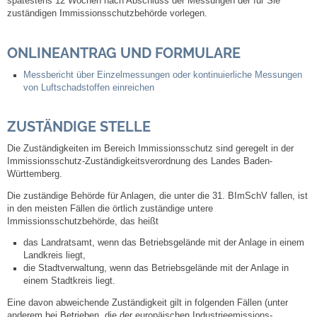
spätestens 12 Wochen nach Abschluss der Messungen der für Sie
zuständigen Immissionsschutzbehörde vorlegen.
Abfall-Infos
ONLINEANTRAG UND FORMULARE
Ortsplan
Messbericht über Einzelmessungen oder kontinuierliche Messungen
von Luftschadstoffen einreichen
Bildergalerie
ZUSTÄNDIGE STELLE
Rund um den Wein
Die Zuständigkeiten im Bereich Immissionsschutz sind geregelt in der
Immissionsschutz-Zuständigkeitsverordnung des Landes Baden-
Württemberg.
Schlepper / Traktor
Die zuständige Behörde für Anlagen, die unter die 31. BImSchV fallen, ist
in den meisten Fällen die örtlich zuständige untere
Rathaus
Immissionsschutzbehörde, das heißt
das Landratsamt, wenn das Betriebsgelände mit der Anlage in einem
Aktuelles
Landkreis liegt,
die Stadtverwaltung, wenn das Betriebsgelände mit der Anlage in
einem Stadtkreis liegt.
Gemeindeverwaltung
Eine davon abweichende Zuständigkeit gilt in folgenden Fällen (unter
anderem bei Betrieben, die der europäischen Industrieemissions-