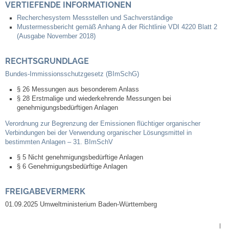
VERTIEFENDE INFORMATIONEN
Recherchesystem Messstellen und Sachverständige
Veranstaltungen & Feste
Mustermessbericht gemäß Anhang A der Richtlinie VDI 4220 Blatt 2
(Ausgabe November 2018)
Veranstaltungskalender
RECHTSGRUNDLAGE
Hasenropferfest
Bundes-Immissionsschutzgesetz (BImSchG)
§ 26 Messungen aus besonderem Anlass
Bücherei
§ 28 Erstmalige und wiederkehrende Messungen bei
genehmigungsbedürftigen Anlagen
Veranstaltungen
Verordnung zur Begrenzung der Emissionen flüchtiger organischer
Verbindungen bei der Verwendung organischer Lösungsmittel in
bestimmten Anlagen – 31. BImSchV
Jugend in Löchgau
§ 5 Nicht genehmigungsbedürftige Anlagen
§ 6 Genehmigungsbedürftige Anlagen
Skating-/Streetballanlage
FREIGABEVERMERK
Jugendhaus
01.09.2025 Umweltministerium Baden-Württemberg
|
Vereine