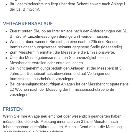
Ihr Lösemittelverbrauch liegt über dem Schwellenwert nach Anlage I
Kommunale Wärmeplanung
der 31. BImSchV.
Notruf
VERFAHRENSABLAUF
Zuerst prüfen Sie, ob an Ihrer Anlage nach den Anforderungen der 31.
Betreuung & Bildung
BImSchV Einzelmessungen durchgeführt werden müssen.
Wenn ja, dann wenden Sie sich an eine nach § 29b des Bundes-
Immissionsschutzgesetzes bekannt gegebene Stelle (Messstelle).
Schulen
Zum Messtermin ermittelt die Messstelle die Emissionswerte.
Über die Messergebnisse müssen Sie unverzüglich einen
Messbericht erstellen oder erstellen lassen.
Kindergärten
Bei nicht genehmigungsbedürftigen Anlagen ist der Messbericht 5
Jahre am Betriebsort aufzubewahren und auf Verlangen der
Immissionsschutzbehörde vorzulegen.
Musikschule
Bei genehmigungsbedürftigen Anlagen ist der Messbericht spätestens
12 Wochen nach der Messung der Immissionsschutzbehörde
vorzulegen.
Kirchen & Religionen
FRISTEN
Evangelische Kirchengemeinde
Wenn Sie Ihre Anlage neu errichtet oder wesentlich geänderten haben,
müssen Sie die erste Messung innerhalb von 3 bis 6 Monaten nach
Katholische Kirchengemeinde
Inbetriebnahme durchführen lassen. Anschließend muss die Messung