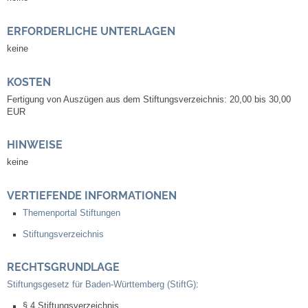
Mitarbeiter
ERFORDERLICHE UNTERLAGEN
Stellenangebote
keine
Ortsrecht
KOSTEN
Fertigung von Auszügen aus dem Stiftungsverzeichnis: 20,00 bis 30,00
Schadensmeldungen
EUR
Bürgerservice
HINWEISE
keine
Gemeinderat
VERTIEFENDE INFORMATIONEN
Sitzungsberichte
Themenportal Stiftungen
Stiftungsverzeichnis
Ratsinfo
RECHTSGRUNDLAGE
Gutachterausschuss
Stiftungsgesetz für Baden-Württemberg (StiftG)
:
§ 4 Stiftungsverzeichnis