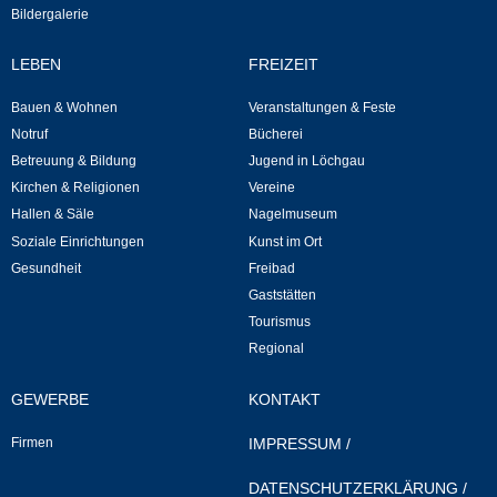
Bildergalerie
Kommunale Wärmeplanung
LEBEN
FREIZEIT
Notruf
Bauen & Wohnen
Veranstaltungen & Feste
Notruf
Bücherei
Betreuung & Bildung
Betreuung & Bildung
Jugend in Löchgau
Kirchen & Religionen
Vereine
Schulen
Hallen & Säle
Nagelmuseum
Soziale Einrichtungen
Kunst im Ort
Kindergärten
Gesundheit
Freibad
Gaststätten
Musikschule
Tourismus
Regional
Kirchen & Religionen
GEWERBE
KONTAKT
Evangelische Kirchengemeinde
Firmen
IMPRESSUM
/
Katholische Kirchengemeinde
DATENSCHUTZERKLÄRUNG
/