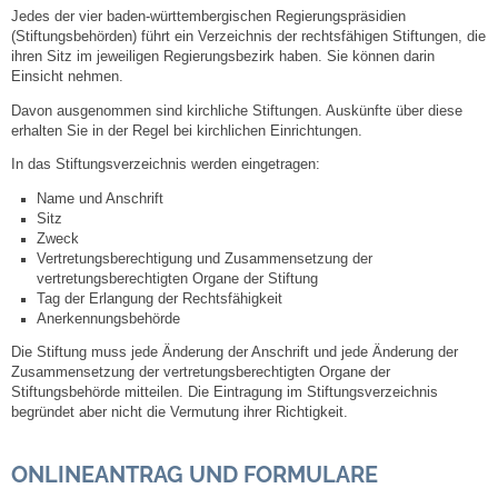
Jedes der vier baden-württembergischen Regierungspräsidien
(Stiftungsbehörden) führt ein Verzeichnis der rechtsfähigen Stiftungen, die
Steuern
ihren Sitz im jeweiligen Regierungsbezirk haben. Sie können darin
Einsicht nehmen.
Gebühren und Beiträge
Davon ausgenommen sind kirchliche Stiftungen. Auskünfte über diese
erhalten Sie in der Regel bei kirchlichen Einrichtungen.
Ortsrecht
In das Stiftungsverzeichnis werden eingetragen:
Name und Anschrift
Haushalt 2026
Sitz
Zweck
Vertretungsberechtigung und Zusammensetzung der
Trinkwasser - Härtebereich
vertretungsberechtigten Organe der Stiftung
Tag der Erlangung der Rechtsfähigkeit
Anerkennungsbehörde
Redaktionsstatut für das Amtsblatt
Die Stiftung muss jede Änderung der Anschrift und jede Änderung der
Zusammensetzung der vertretungsberechtigten Organe der
Service
Stiftungsbehörde mitteilen. Die Eintragung im Stiftungsverzeichnis
begründet aber nicht die Vermutung ihrer Richtigkeit.
Notdienste
ONLINEANTRAG UND FORMULARE
Fahrplanauskünfte