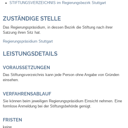
STIFTUNGSVERZEICHNIS im Regierungsbezirk Stuttgart
Abfall-Infos
ZUSTÄNDIGE STELLE
Das Regierungspräsidium, in dessen Bezirk die Stiftung n
ach ihrer
Ortsplan
Satzung ihren Sitz hat
.
Regierungspräsidium Stuttgart
Bildergalerie
LEISTUNGSDETAILS
Rund um den Wein
VORAUSSETZUNGEN
Schlepper / Traktor
Das Stiftungsverzeichnis kann jede Person ohne Angabe von Gründen
einsehen.
Rathaus
VERFAHRENSABLAUF
Aktuelles
Sie können beim jeweiligen Regierungspräsidium Einsicht nehmen. Eine
formlose Anmeldung bei der Stiftungsbehörde genügt.
Gemeindeverwaltung
FRISTEN
keine