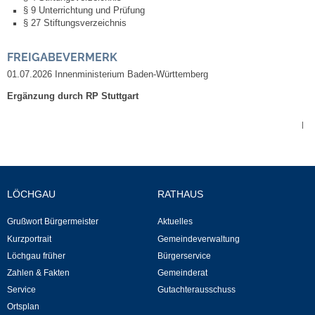
Leben
§ 9 Unterrichtung und Prüfung
§ 27 Stiftungsverzeichnis
Bauen & Wohnen
FREIGABEVERMERK
01.07.2026 Innenministerium Baden-Württemberg
NETZMonitor
Ergänzung durch RP Stuttgart
Bodenrichtwerte
|
Bezirksschornsteinfeger
Laufende beschränkte Ausschreibungen
LÖCHGAU
RATHAUS
Grußwort Bürgermeister
Aktuelles
Bebauungspläne
Kurzportrait
Gemeindeverwaltung
Löchgau früher
Bürgerservice
Fortschreibung Flächennutzungsplan
Zahlen & Fakten
Gemeinderat
Service
Gutachterausschuss
Förderprogramm Balkonkraftwerk
Ortsplan