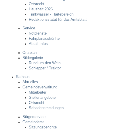
Ortsrecht
Haushalt 2026
Steuern
Trinkwasser - Härtebereich
Redaktionsstatut für das Amtsblatt
Gebühren und Beiträge
Service
Notdienste
Fahrplanauskünfte
Ortsrecht
Abfall-Infos
Ortsplan
Haushalt 2026
Bildergalerie
Rund um den Wein
Schlepper / Traktor
Trinkwasser - Härtebereich
Rathaus
Aktuelles
Redaktionsstatut für das Amtsblatt
Gemeindeverwaltung
Mitarbeiter
Stellenangebote
Service
Ortsrecht
Schadensmeldungen
Notdienste
Bürgerservice
Gemeinderat
Sitzungsberichte
Fahrplanauskünfte