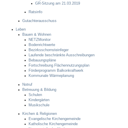
GR-Sitzung am 21.03.2019
Ratsinfo
Abfall-Infos
Gutachterausschuss
Ortsplan
Leben
Bauen & Wohnen
NETZMonitor
Bildergalerie
Bodenrichtwerte
Bezirksschornsteinfeger
Laufende beschränkte Ausschreibungen
Rund um den Wein
Bebauungspläne
Fortschreibung Flächennutzungsplan
Förderprogramm Balkonkraftwerk
Schlepper / Traktor
Kommunale Wärmeplanung
Notruf
Rathaus
Betreuung & Bildung
Schulen
Kindergärten
Aktuelles
Musikschule
Kirchen & Religionen
Gemeindeverwaltung
Evangelische Kirchengemeinde
Katholische Kirchengemeinde