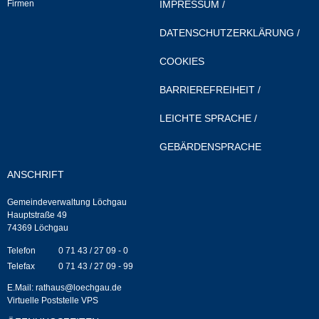
Firmen
IMPRESSUM
/
Neuapostolische Kirche
DATENSCHUTZERKLÄRUNG
/
Hallen & Säle
COOKIES
BARRIEREFREIHEIT
/
Gemeindehalle
LEICHTE SPRACHE
/
Sporthalle Greuth
GEBÄRDENSPRACHE
Schulturnhalle
ANSCHRIFT
Hallen- und Raumreservierung
Gemeindeverwaltung Löchgau
Hauptstraße 49
74369 Löchgau
Soziale Einrichtungen
Telefon
0 71 43 / 27 09 - 0
Telefax
0 71 43 / 27 09 - 99
Gesundheit
E.Mail:
rathaus@loechgau.de
Virtuelle Poststelle VPS
Freizeit