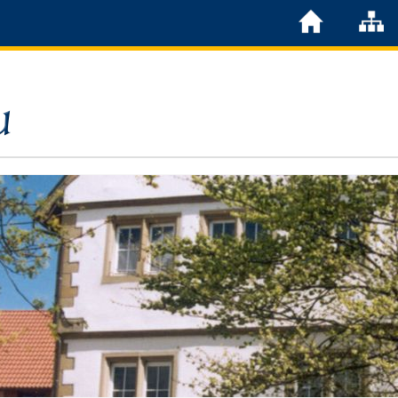
Löchgau
Grußwort Bürgermeister
Kurzportrait
Löchgau früher
Zahlen & Fakten
Steuern