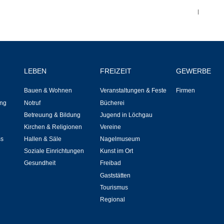
Notruf
|
Betreuung & Bildung
Schulen
LEBEN
FREIZEIT
GEWERBE
Kindergärten
Bauen & Wohnen
Veranstaltungen & Feste
Firmen
ng
Notruf
Bücherei
Musikschule
Betreuung & Bildung
Jugend in Löchgau
Kirchen & Religionen
Vereine
Kirchen & Religionen
ss
Hallen & Säle
Nagelmuseum
Soziale Einrichtungen
Kunst im Ort
Evangelische Kirchengemeinde
Gesundheit
Freibad
Gaststätten
Tourismus
Katholische Kirchengemeinde
Regional
Neuapostolische Kirche