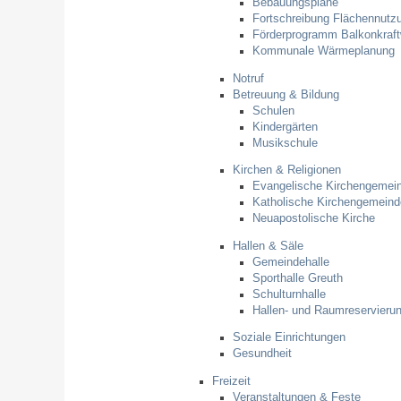
Bebauungspläne
Fortschreibung Flächennutz
Förderprogramm Balkonkraf
Kommunale Wärmeplanung
Notruf
Betreuung & Bildung
Schulen
Kindergärten
Musikschule
Kirchen & Religionen
Evangelische Kirchengemei
Katholische Kirchengemeind
Neuapostolische Kirche
Hallen & Säle
Gemeindehalle
Sporthalle Greuth
Schulturnhalle
Hallen- und Raumreservieru
Soziale Einrichtungen
Gesundheit
Freizeit
Veranstaltungen & Feste