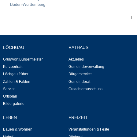
Leben
Baden-Württemberg
|
Bauen & Wohnen
NETZMonitor
LÖCHGAU
RATHAUS
Bodenrichtwerte
Grußwort Bürgermeister
Aktuelles
Bezirksschornsteinfeger
Kurzportrait
Gemeindeverwaltung
Löchgau früher
Bürgerservice
Laufende beschränkte Ausschreibungen
Zahlen & Fakten
Gemeinderat
Service
Gutachterausschuss
Ortsplan
Bebauungspläne
Bildergalerie
Fortschreibung Flächennutzungsplan
LEBEN
FREIZEIT
Förderprogramm Balkonkraftwerk
Bauen & Wohnen
Veranstaltungen & Feste
Notruf
Bücherei