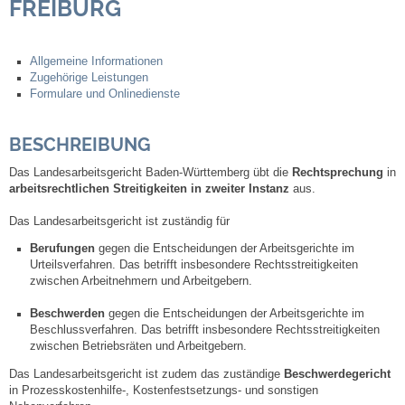
FREIBURG
Steuern
Allgemeine Informationen
Zugehörige Leistungen
Gebühren und Beiträge
Formulare und Onlinedienste
Ortsrecht
BESCHREIBUNG
Haushalt 2026
Das Landesarbeitsgericht Baden-Württemberg übt die
Rechtsprechung
in
arbeitsrechtlichen Streitigkeiten in zweiter Instanz
aus.
Trinkwasser - Härtebereich
Das Landesarbeitsgericht ist zuständig für
Berufungen
gegen die Entscheidungen der Arbeitsgerichte im
Redaktionsstatut für das Amtsblatt
Urteilsverfahren. Das betrifft insbesondere Rechtsstreitigkeiten
zwischen Arbeitnehmern und Arbeitgebern.
Service
Beschwerden
gegen die Entscheidungen der Arbeitsgerichte im
Beschlussverfahren. Das betrifft insbesondere Rechtsstreitigkeiten
zwischen Betriebsräten und Arbeitgebern.
Notdienste
Das Landesarbeitsgericht ist zudem das zuständige
Beschwerdegericht
in Prozesskostenhilfe-, Kostenfestsetzungs- und sonstigen
Fahrplanauskünfte