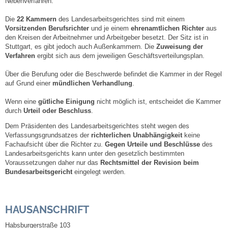
Nebenverfahren.
Die
22 Kammern
des Landesarbeitsgerichtes sind mit einem
Abfall-Infos
Vorsitzenden Berufsrichter
und je einem
ehrenamtlichen Richter
aus
den Kreisen der Arbeitnehmer und Arbeitgeber besetzt. Der Sitz ist in
Stuttgart, es gibt jedoch auch Außenkammern. Die
Zuweisung der
Ortsplan
Verfahren
ergibt sich aus dem jeweiligen Geschäftsverteilungsplan.
Über die Berufung oder die Beschwerde befindet die Kammer in der Regel
Bildergalerie
auf Grund einer
mündlichen Verhandlung
.
Rund um den Wein
Wenn eine
gütliche Einigung
nicht möglich ist, entscheidet die Kammer
durch
Urteil oder Beschluss
.
Dem Präsidenten des Landesarbeitsgerichtes steht wegen des
Schlepper / Traktor
Verfassungsgrundsatzes der
richterlichen Unabhängigkeit
keine
Fachaufsicht über die Richter zu.
Gegen Urteile und Beschlüsse
des
Rathaus
Landesarbeitsgerichts kann unter den gesetzlich bestimmten
Voraussetzungen daher nur das
Rechtsmittel der Revision
beim
Bundesarbeitsgericht
eingelegt werden.
Aktuelles
Gemeindeverwaltung
HAUSANSCHRIFT
Habsburgerstraße 103