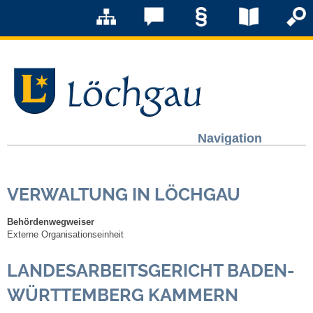
Navigation
Löchgau
VERWALTUNG IN LÖCHGAU
Grußwort Bürgermeister
Behördenwegweiser
Kurzportrait
Externe Organisationseinheit
LANDESARBEITSGERICHT BADEN-
Löchgau früher
WÜRTTEMBERG KAMMERN
Zahlen & Fakten