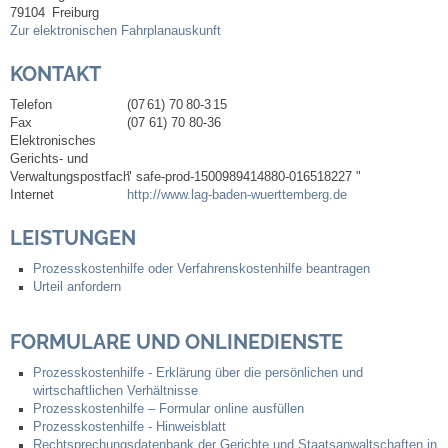
Mitarbeiter
79104
Freiburg
Zur elektronischen Fahrplanauskunft
Stellenangebote
KONTAKT
Ortsrecht
Telefon
(07
61) 70
80-3
15
Fax
(07
61) 70
80-36
Elektronisches
Schadensmeldungen
Gerichts- und
Verwaltungspostfach
" safe-prod-1500989414880-016518227 "
Internet
http://www.lag-baden-wuerttemberg.de
Bürgerservice
LEISTUNGEN
Gemeinderat
Prozesskostenhilfe oder Verfahrenskostenhilfe beantragen
Urteil anfordern
Sitzungsberichte
FORMULARE UND ONLINEDIENSTE
Ratsinfo
Prozesskostenhilfe - Erklärung über die persönlichen und
wirtschaftlichen Verhältnisse
Gutachterausschuss
Prozesskosten­hilfe – Formular online ausfüllen
Prozesskostenhilfe - Hinweisblatt
Rechtsprechungsdatenbank der Gerichte und Staatsanwaltschaften in