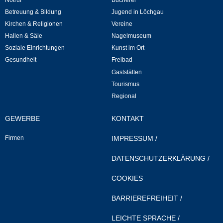
Kommunale Wärmeplanung
Betreuung & Bildung
Jugend in Löchgau
Kirchen & Religionen
Vereine
Notruf
Hallen & Säle
Nagelmuseum
Soziale Einrichtungen
Kunst im Ort
Gesundheit
Freibad
Betreuung & Bildung
Gaststätten
Tourismus
Schulen
Regional
Kindergärten
GEWERBE
KONTAKT
Musikschule
Firmen
IMPRESSUM
/
DATENSCHUTZERKLÄRUNG
/
Kirchen & Religionen
COOKIES
Evangelische Kirchengemeinde
BARRIEREFREIHEIT
/
Katholische Kirchengemeinde
LEICHTE SPRACHE
/