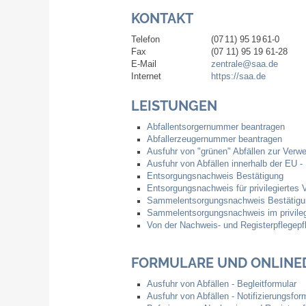
KONTAKT
Telefon
(07
11) 95
19
61-0
Fax
(07
11) 95
19
61-28
E-Mail
zentrale@saa.de
Internet
https://saa.de
LEISTUNGEN
Abfallentsorgernummer beantragen
Abfallerzeugernummer beantragen
Ausfuhr von "grünen" Abfällen zur Verwe
Ausfuhr von Abfällen innerhalb der EU - 
Entsorgungsnachweis Bestätigung
Entsorgungsnachweis für privilegiertes 
Sammelentsorgungsnachweis Bestätigu
Sammelentsorgungsnachweis im privilegi
Von der Nachweis- und Registerpflegepfl
FORMULARE UND ONLINE
Ausfuhr von Abfällen - Begleitformular
Ausfuhr von Abfällen - Notifizierungsfor