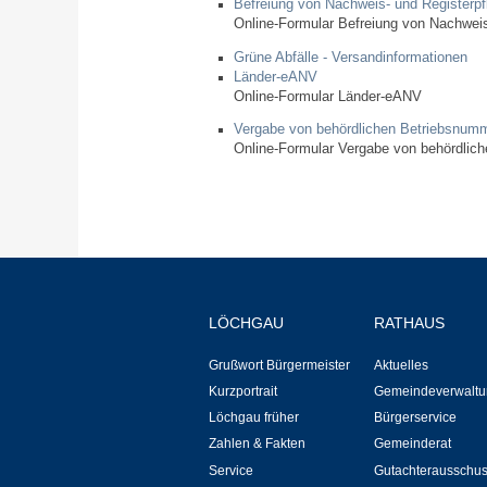
Befreiung von Nachweis- und Registerpf
Online-Formular Befreiung von Nachweis
Grüne Abfälle - Versandinformationen
Länder-eANV
Online-Formular Länder-eANV
Vergabe von behördlichen Betriebsnum
Online-Formular Vergabe von behördlic
LÖCHGAU
RATHAUS
Grußwort Bürgermeister
Aktuelles
Kurzportrait
Gemeindeverwaltu
Löchgau früher
Bürgerservice
Zahlen & Fakten
Gemeinderat
Service
Gutachterausschu