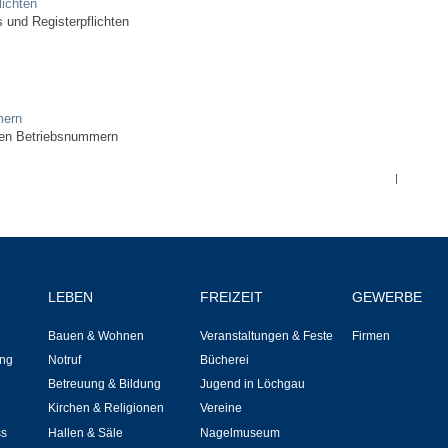
Stellenangebote
lichten
 und Registerpflichten
Ortsrecht
Schadensmeldungen
mern
hen Betriebsnummern
Bürgerservice
|
Gemeinderat
Sitzungsberichte
LEBEN
FREIZEIT
GEWERBE
Ratsinfo
Bauen & Wohnen
Veranstaltungen & Feste
Firmen
Gutachterausschuss
ng
Notruf
Bücherei
Betreuung & Bildung
Jugend in Löchgau
Kirchen & Religionen
Vereine
Leben
ss
Hallen & Säle
Nagelmuseum