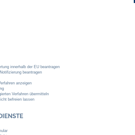
Ortsplan
Bildergalerie
Rund um den Wein
Schlepper / Traktor
rtung innerhalb der EU beantragen
Notifizierung beantragen
Rathaus
Verfahren anzeigen
ng
Aktuelles
erten Verfahren übermitteln
icht befreien lassen
Gemeindeverwaltung
DIENSTE
Mitarbeiter
mular