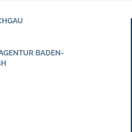
Gebühren und Beiträge
CHGAU
Ortsrecht
Haushalt 2026
AGENTUR BADEN-
Trinkwasser - Härtebereich
BH
Redaktionsstatut für das Amtsblatt
Service
Notdienste
Fahrplanauskünfte
Abfall-Infos