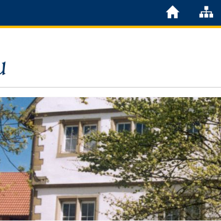
Löchgau
Grußwort Bürgermeister
Kurzportrait
Löchgau früher
Zahlen & Fakten
Steuern