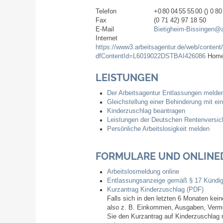
Telefon
+0
80
04
55
55
00 () 0
80
Fax
(0
71
42) 97
18
50
E-Mail
Bietigheim-Bissingen@a
Internet
https://www3.arbeitsagentur.de/web/content
dfContentId=L6019022DSTBAI426086
Homep
LEISTUNGEN
Der Arbeitsagentur Entlassungen melde
Gleichstellung einer Behinderung mit e
Kinderzuschlag beantragen
Leistungen der Deutschen Rentenversic
Persönliche Arbeitslosigkeit melden
FORMULARE UND ONLINE
Arbeitslosmeldung online
Entlassungsanzeige gemäß § 17 Kündi
Kurzantrag Kinderzuschlag (PDF)
Falls sich in den letzten 6 Monaten kei
also z. B. Einkommen, Ausgaben, Vermö
Sie den Kurzantrag auf Kinderzuschlag 