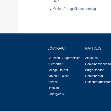
sein.
Online-Antrag Kinderzuschlag
LÖCHGAU
RATHAUS
Grußwort Bürgermeister
Aktuelles
Kurzportrait
Gemeindeverwaltu
Löchgau früher
Bürgerservice
Zahlen & Fakten
Gemeinderat
Service
Gutachterausschu
Ortsplan
Bildergalerie