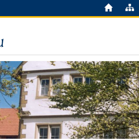
Löchgau
Grußwort Bürgermeister
Kurzportrait
Löchgau früher
Zahlen & Fakten
Steuern