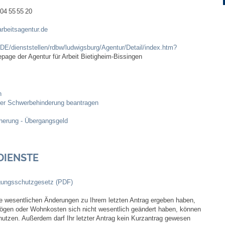
04
55
55
20
Ortsplan
rbeitsagentur.de
/DE/dienststellen/rdbw/ludwigsburg/Agentur/Detail/index.htm?
Bildergalerie
age der Agentur für Arbeit Bietigheim-Bissingen
Rund um den Wein
n
Schlepper / Traktor
iner Schwerbehinderung beantragen
herung - Übergangsgeld
Rathaus
Aktuelles
DIENSTE
Gemeindeverwaltung
gungsschutzgesetz (PDF)
ne wesentlichen Änderungen zu Ihrem letzten Antrag ergeben haben,
Mitarbeiter
gen oder Wohnkosten sich nicht wesentlich geändert haben, können
nutzen. Außerdem darf Ihr letzter Antrag kein Kurzantrag gewesen