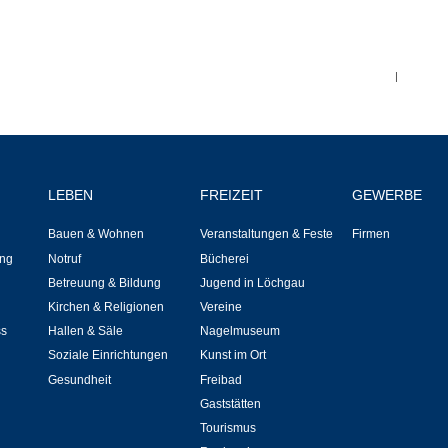
Stellenangebote
Ortsrecht
|
Schadensmeldungen
Bürgerservice
LEBEN
FREIZEIT
GEWERBE
Gemeinderat
Bauen & Wohnen
Veranstaltungen & Feste
Firmen
Sitzungsberichte
ng
Notruf
Bücherei
Betreuung & Bildung
Jugend in Löchgau
Kirchen & Religionen
Vereine
Ratsinfo
ss
Hallen & Säle
Nagelmuseum
Soziale Einrichtungen
Kunst im Ort
Gutachterausschuss
Gesundheit
Freibad
Gaststätten
Leben
Tourismus