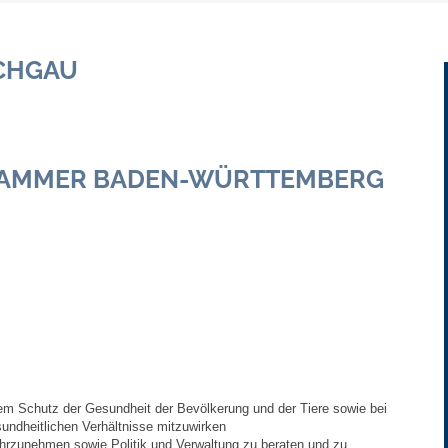
Gebühren und Beiträge
CHGAU
Ortsrecht
Haushalt 2026
KAMMER BADEN-WÜRTTEMBERG
Trinkwasser - Härtebereich
Redaktionsstatut für das Amtsblatt
Service
Notdienste
Fahrplanauskünfte
dem Schutz der Gesundheit der Bevölkerung und der Tiere sowie bei
ndheitlichen Verhältnisse mitzuwirken
Abfall-Infos
ahrzunehmen sowie Politik und Verwaltung zu beraten und zu