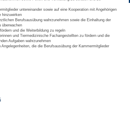
ermitglieder untereinander sowie auf eine Kooperation mit Angehörigen
Ortsplan
e hinzuwirken
rärztlichen Berufsausübung wahrzunehmen sowie die Einhaltung der
zu überwachen
Bildergalerie
 fördern und die Weiterbildung zu regeln
ferinnen und Tiermedizinische Fachangestellten zu fördern und die
enden Aufgaben wahrzunehmen
Rund um den Wein
in Angelegenheiten, die die Berufsausübung der Kammermitglieder
Schlepper / Traktor
Rathaus
Aktuelles
G
Gemeindeverwaltung
Mitarbeiter