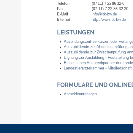
Telefon
(07
11) 7
22
86
32-0
Fax
(07
11) 7
22
86
32-20
E-Mail
info@ltk-bw.de
Internet
http://www.ltk-bw.de
LEISTUNGEN
Ausbildungszeit verkürzen oder verläng
Auszubildende zur Abschlussprüfung a
Auszubildende zur Zwischenprüfung an
Eignung zur Ausbildung - Feststellung b
Einheitlichen Ansprechpartner der Land
Landestierärztekammer - Mitgliedschaf
FORMULARE UND ONLINE
Anmeldeunterlagen