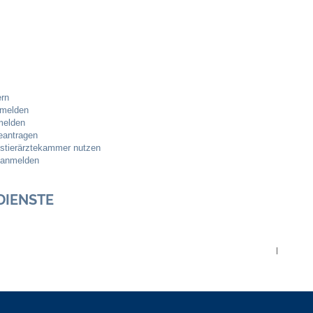
Stellenangebote
Ortsrecht
Schadensmeldungen
ern
Bürgerservice
nmelden
melden
eantragen
Gemeinderat
estierärztekammer nutzen
t anmelden
Sitzungsberichte
DIENSTE
Ratsinfo
Gutachterausschuss
|
Leben