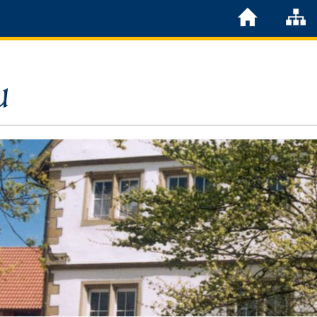
Löchgau
Grußwort Bürgermeister
Kurzportrait
Löchgau früher
Zahlen & Fakten
Steuern