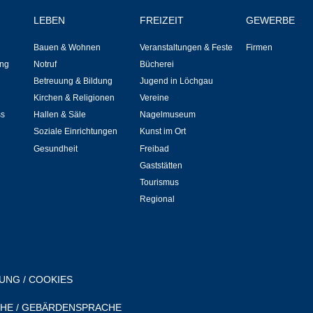
Bauen & Wohnen
LEBEN
FREIZEIT
GEWERBE
NETZMonitor
Bauen & Wohnen
Veranstaltungen & Feste
Firmen
ng
Notruf
Bücherei
Bodenrichtwerte
Betreuung & Bildung
Jugend in Löchgau
Kirchen & Religionen
Vereine
Bezirksschornsteinfeger
ss
Hallen & Säle
Nagelmuseum
Soziale Einrichtungen
Kunst im Ort
Gesundheit
Freibad
Laufende beschränkte Ausschreibungen
Gaststätten
Tourismus
Bebauungspläne
Regional
Fortschreibung Flächennutzungsplan
Förderprogramm Balkonkraftwerk
RUNG
/
COOKIES
Kommunale Wärmeplanung
CHE
/
GEBÄRDENSPRACHE