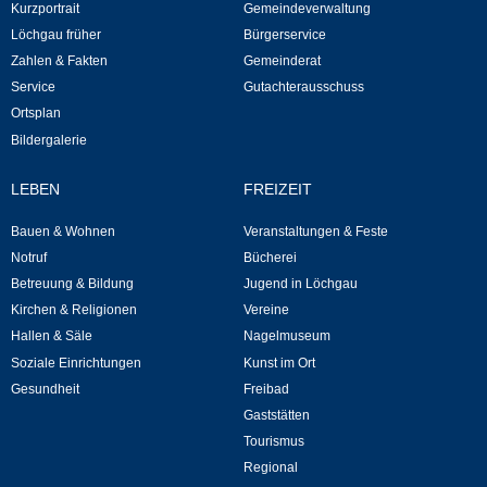
Kurzportrait
Gemeindeverwaltung
Kommunale Wärmeplanung
Löchgau früher
Bürgerservice
Zahlen & Fakten
Gemeinderat
Notruf
Service
Gutachterausschuss
Ortsplan
Betreuung & Bildung
Bildergalerie
Schulen
LEBEN
FREIZEIT
Bauen & Wohnen
Veranstaltungen & Feste
Kindergärten
Notruf
Bücherei
Betreuung & Bildung
Jugend in Löchgau
Musikschule
Kirchen & Religionen
Vereine
Hallen & Säle
Nagelmuseum
Kirchen & Religionen
Soziale Einrichtungen
Kunst im Ort
Gesundheit
Freibad
Evangelische Kirchengemeinde
Gaststätten
Tourismus
Katholische Kirchengemeinde
Regional