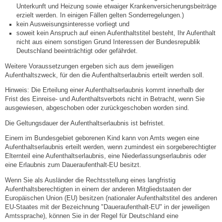
Unterkunft und Heizung sowie etwaiger Krankenversicherungsbeiträge
erzielt werden. In einigen Fällen gelten Sonderregelungen.)
Abfall-Infos
kein Ausweisungsinteresse vorliegt und
soweit kein Anspruch auf einen Aufenthaltstitel besteht, Ihr Aufenthalt
nicht aus einem sonstigen Grund Interessen der Bundesrepublik
Ortsplan
Deutschland beeinträchtigt oder gefährdet.
Weitere Voraussetzungen ergeben sich aus dem jeweiligen
Bildergalerie
Aufenthaltszweck, für den die Aufenthaltserlaubnis erteilt werden soll.
Hinweis: Die Erteilung einer Aufenthaltserlaubnis kommt innerhalb der
Rund um den Wein
Frist des Einreise- und Aufenthaltsverbots nicht in Betracht, wenn Sie
ausgewiesen, abgeschoben oder zurückgeschoben worden sind.
Schlepper / Traktor
Die Geltungsdauer der Aufenthaltserlaubnis ist befristet.
Einem im Bundesgebiet geborenen Kind kann von Amts wegen eine
Aufenthaltserlaubnis erteilt werden, wenn zumindest ein sorgeberechtigter
Rathaus
Elternteil eine Aufenthaltserlaubnis, eine Niederlassungserlaubnis oder
eine Erlaubnis zum Daueraufenthalt-EU besitzt.
Aktuelles
Wenn Sie als Ausländer die Rechtsstellung eines langfristig
Aufenthaltsberechtigten in einem der anderen Mitgliedstaaten der
Europäischen Union (EU) besitzen (nationaler Aufenthaltstitel des anderen
Gemeindeverwaltung
EU-Staates mit der Bezeichnung "Daueraufenthalt-EU" in der jeweiligen
Amtssprache), können Sie in der Regel für Deutschland eine