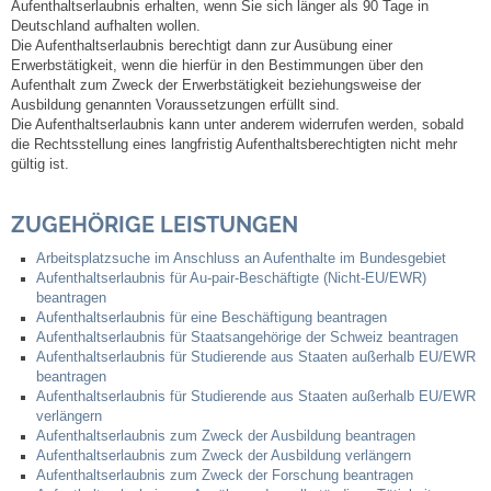
Mitarbeiter
Aufenthaltserlaubnis erhalten, wenn Sie sich länger als 90 Tage in
Deutschland aufhalten wollen.
Die Aufenthaltserlaubnis berechtigt dann zur Ausübung einer
Stellenangebote
Erwerbstätigkeit, wenn die hierfür in den Bestimmungen über den
Aufenthalt zum Zweck der Erwerbstätigkeit beziehungsweise der
Ausbildung genannten Voraussetzungen erfüllt sind.
Ortsrecht
Die Aufenthaltserlaubnis kann unter anderem widerrufen werden, sobald
die Rechtsstellung eines langfristig Aufenthaltsberechtigten nicht mehr
gültig ist.
Schadensmeldungen
ZUGEHÖRIGE LEISTUNGEN
Bürgerservice
Arbeitsplatzsuche im Anschluss an Aufenthalte im Bundesgebiet
Aufenthaltserlaubnis für Au-pair-Beschäftigte (Nicht-EU/EWR)
Gemeinderat
beantragen
Aufenthaltserlaubnis für eine Beschäftigung beantragen
Sitzungsberichte
Aufenthaltserlaubnis für Staatsangehörige der Schweiz beantragen
Aufenthaltserlaubnis für Studierende aus Staaten außerhalb EU/EWR
beantragen
Ratsinfo
Aufenthaltserlaubnis für Studierende aus Staaten außerhalb EU/EWR
verlängern
Aufenthaltserlaubnis zum Zweck der Ausbildung beantragen
Gutachterausschuss
Aufenthaltserlaubnis zum Zweck der Ausbildung verlängern
Aufenthaltserlaubnis zum Zweck der Forschung beantragen