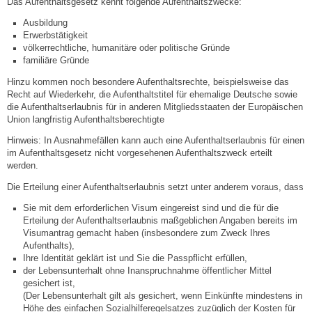
Das Aufenthaltsgesetz kennt folgende Aufenthaltszwecke:
Ausbildung
Steuern
Erwerbstätigkeit
völkerrechtliche, humanitäre oder politische Gründe
familiäre Gründe
Gebühren und Beiträge
Hinzu kommen noch besondere Aufenthaltsrechte, beispielsweise das
Recht auf Wiederkehr, die Aufenthaltstitel für ehemalige Deutsche sowie
Ortsrecht
die Aufenthaltserlaubnis für in anderen Mitgliedsstaaten der Europäischen
Union langfristig Aufenthaltsberechtigte
Haushalt 2026
Hinweis: In Ausnahmefällen kann auch eine Aufenthaltserlaubnis für einen
im Aufenthaltsgesetz nicht vorgesehenen Aufenthaltszweck erteilt
werden.
Trinkwasser - Härtebereich
Die Erteilung einer Aufenthaltserlaubnis setzt unter anderem voraus, dass
Redaktionsstatut für das Amtsblatt
Sie mit dem erforderlichen Visum eingereist sind und die für die
Erteilung der Aufenthaltserlaubnis maßgeblichen Angaben bereits im
Visumantrag gemacht haben (insbesondere zum Zweck Ihres
Service
Aufenthalts),
Ihre Identität geklärt ist und Sie die Passpflicht erfüllen,
der Lebensunterhalt ohne Inanspruchnahme öffentlicher Mittel
Notdienste
gesichert ist,
(Der Lebensunterhalt gilt als gesichert, wenn Einkünfte mindestens in
Fahrplanauskünfte
Höhe des einfachen Sozialhilferegelsatzes zuzüglich der Kosten für