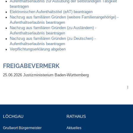
Aufenthaltserlaubnis zur Ausübung der selbständigen Tätigkeit
Leben
beantragen
Elektronischen Aufenthaltstitel (eAT) beantragen
Nachzug aus familiären Gründen (weitere Familienangehörige) -
Bauen & Wohnen
Aufenthaltserlaubnis beantragen
Nachzug aus familiären Gründen (zu Ausländern) -
Aufenthaltserlaubnis beantragen
NETZMonitor
Nachzug aus familiären Gründen (zu Deutschen) -
Aufenthaltserlaubnis beantragen
Bodenrichtwerte
Verpflichtungserklärung abgeben
Bezirksschornsteinfeger
FREIGABEVERMERK
25.06.2026 Justizministerium Baden-Württemberg
Laufende beschränkte Ausschreibungen
|
Bebauungspläne
Fortschreibung Flächennutzungsplan
LÖCHGAU
RATHAUS
Förderprogramm Balkonkraftwerk
Grußwort Bürgermeister
Aktuelles