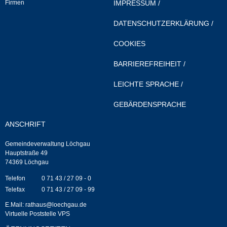
Firmen
IMPRESSUM
/
Neuapostolische Kirche
DATENSCHUTZERKLÄRUNG
/
Hallen & Säle
COOKIES
BARRIEREFREIHEIT
/
Gemeindehalle
LEICHTE SPRACHE
/
Sporthalle Greuth
GEBÄRDENSPRACHE
Schulturnhalle
ANSCHRIFT
Hallen- und Raumreservierung
Gemeindeverwaltung Löchgau
Hauptstraße 49
74369 Löchgau
Soziale Einrichtungen
Telefon
0 71 43 / 27 09 - 0
Telefax
0 71 43 / 27 09 - 99
Gesundheit
E.Mail:
rathaus@loechgau.de
Virtuelle Poststelle VPS
Freizeit