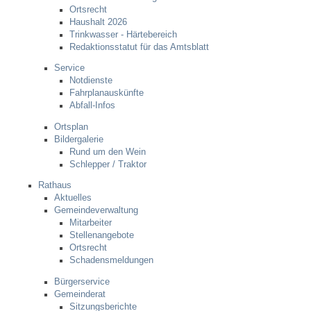
Ortsrecht
Haushalt 2026
Steuern
Trinkwasser - Härtebereich
Redaktionsstatut für das Amtsblatt
Gebühren und Beiträge
Service
Notdienste
Fahrplanauskünfte
Ortsrecht
Abfall-Infos
Ortsplan
Haushalt 2026
Bildergalerie
Rund um den Wein
Schlepper / Traktor
Trinkwasser - Härtebereich
Rathaus
Aktuelles
Redaktionsstatut für das Amtsblatt
Gemeindeverwaltung
Mitarbeiter
Stellenangebote
Service
Ortsrecht
Schadensmeldungen
Notdienste
Bürgerservice
Gemeinderat
Sitzungsberichte
Fahrplanauskünfte