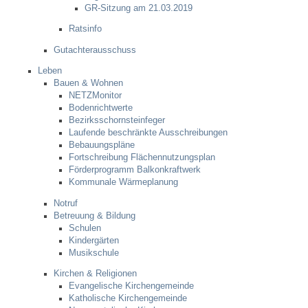
GR-Sitzung am 21.03.2019
Ratsinfo
Abfall-Infos
Gutachterausschuss
Ortsplan
Leben
Bauen & Wohnen
NETZMonitor
Bildergalerie
Bodenrichtwerte
Bezirksschornsteinfeger
Laufende beschränkte Ausschreibungen
Rund um den Wein
Bebauungspläne
Fortschreibung Flächennutzungsplan
Förderprogramm Balkonkraftwerk
Schlepper / Traktor
Kommunale Wärmeplanung
Notruf
Rathaus
Betreuung & Bildung
Schulen
Kindergärten
Aktuelles
Musikschule
Kirchen & Religionen
Gemeindeverwaltung
Evangelische Kirchengemeinde
Katholische Kirchengemeinde