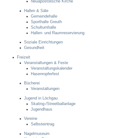
Mitarbeiter
Neuapostolische Kirche
Hallen & Säle
Gemeindehalle
Stellenangebote
Sporthalle Greuth
Schulturnhalle
Ortsrecht
Hallen- und Raumreservierung
Soziale Einrichtungen
Gesundheit
Schadensmeldungen
Freizeit
Veranstaltungen & Feste
Bürgerservice
Veranstaltungskalender
Hasenropferfest
Gemeinderat
Bücherei
Veranstaltungen
Sitzungsberichte
Jugend in Löchgau
Skating-/Streetballanlage
Jugendhaus
Ratsinfo
Vereine
Selbsteintrag
Gutachterausschuss
Nagelmuseum