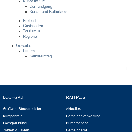
Kunst im Ort
Leben
Dorfrundgang
Kunst- und Kulturkreis
Bauen & Wohnen
Freibad
Gaststätten
Tourismus
NETZMonitor
Regional
Gewerbe
Bodenrichtwerte
Firmen
Selbsteintrag
Bezirksschornsteinfeger
|
Laufende beschränkte Ausschreibungen
Bebauungspläne
LÖCHGAU
RATHAUS
Fortschreibung Flächennutzungsplan
Grußwort Bürgermeister
Aktuelles
Kurzportrait
Gemeindeverwaltung
Förderprogramm Balkonkraftwerk
Löchgau früher
Bürgerservice
Zahlen & Fakten
Gemeinderat