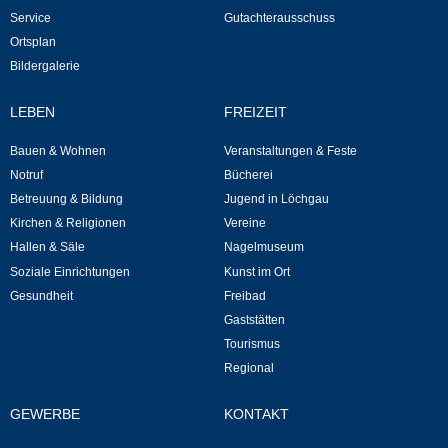
Service
Gutachterausschuss
Kommunale Wärmeplanung
Ortsplan
Bildergalerie
Notruf
LEBEN
FREIZEIT
Betreuung & Bildung
Bauen & Wohnen
Veranstaltungen & Feste
Schulen
Notruf
Bücherei
Betreuung & Bildung
Jugend in Löchgau
Kindergärten
Kirchen & Religionen
Vereine
Hallen & Säle
Nagelmuseum
Soziale Einrichtungen
Kunst im Ort
Musikschule
Gesundheit
Freibad
Gaststätten
Kirchen & Religionen
Tourismus
Regional
Evangelische Kirchengemeinde
GEWERBE
KONTAKT
Katholische Kirchengemeinde