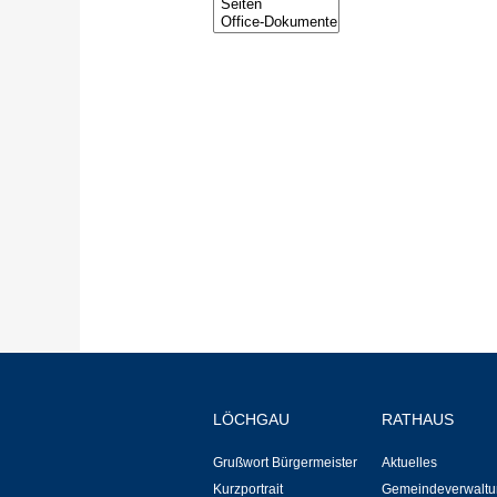
LÖCHGAU
RATHAUS
Grußwort Bürgermeister
Aktuelles
Kurzportrait
Gemeindeverwaltu