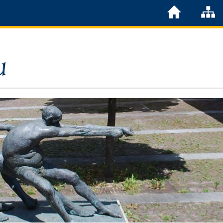
Löchgau
Grußwort Bürgermeister
Kurzportrait
Löchgau früher
Zahlen & Fakten
Steuern