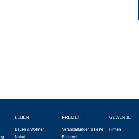
Ortsplan
Bildergalerie
Rund um den Wein
Schlepper / Traktor
Rathaus
|
Aktuelles
Gemeindeverwaltung
LEBEN
FREIZEIT
GEWERBE
Mitarbeiter
Bauen & Wohnen
Veranstaltungen & Feste
Firmen
ng
Notruf
Bücherei