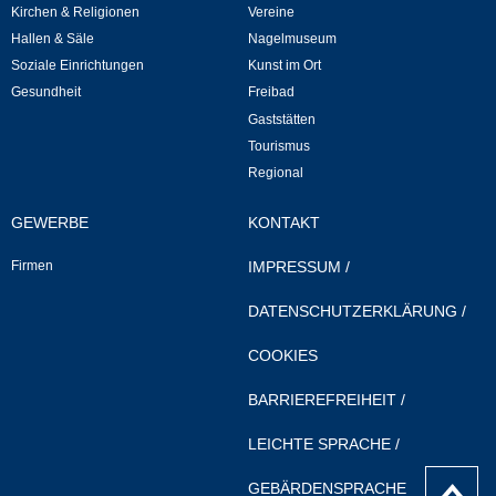
Mitarbeiter
Kirchen & Religionen
Vereine
Hallen & Säle
Nagelmuseum
Stellenangebote
Soziale Einrichtungen
Kunst im Ort
Gesundheit
Freibad
Ortsrecht
Gaststätten
Tourismus
Schadensmeldungen
Regional
GEWERBE
KONTAKT
Bürgerservice
Firmen
IMPRESSUM
/
Gemeinderat
DATENSCHUTZERKLÄRUNG
/
Sitzungsberichte
COOKIES
Ratsinfo
BARRIEREFREIHEIT
/
LEICHTE SPRACHE
/
Gutachterausschuss
nach
GEBÄRDENSPRACHE