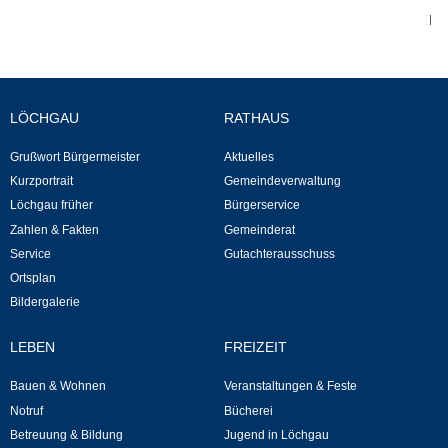
|
Abfall-Infos
Ortsplan
LÖCHGAU
RATHAUS
Bildergalerie
Grußwort Bürgermeister
Aktuelles
Kurzportrait
Gemeindeverwaltung
Rund um den Wein
Löchgau früher
Bürgerservice
Zahlen & Fakten
Gemeinderat
Schlepper / Traktor
Service
Gutachterausschuss
Ortsplan
Rathaus
Bildergalerie
LEBEN
FREIZEIT
Aktuelles
Bauen & Wohnen
Veranstaltungen & Feste
Gemeindeverwaltung
Notruf
Bücherei
Betreuung & Bildung
Jugend in Löchgau