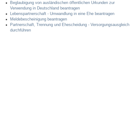
Beglaubigung von ausländischen öffentlichen Urkunden zur
Verwendung in Deutschland beantragen
Steuern
Lebenspartnerschaft - Umwandlung in eine Ehe beantragen
Meldebescheinigung beantragen
Partnerschaft, Trennung und Ehescheidung - Versorgungsausgleich
Gebühren und Beiträge
durchführen
Ortsrecht
Haushalt 2026
Trinkwasser - Härtebereich
Redaktionsstatut für das Amtsblatt
Service
Notdienste
Fahrplanauskünfte