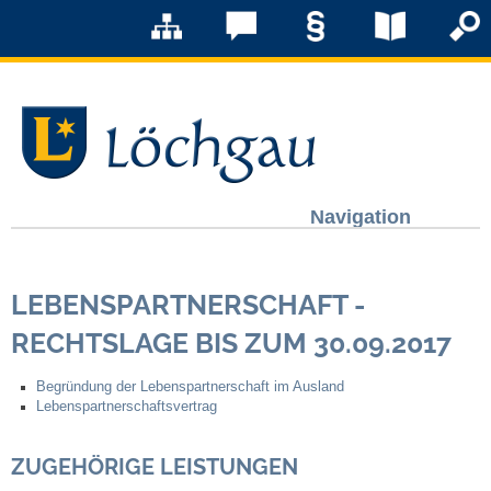
Navigation
Löchgau
LEBENSPARTNERSCHAFT -
Grußwort Bürgermeister
RECHTSLAGE BIS ZUM 30.09.2017
Kurzportrait
Begründung der Lebenspartnerschaft im Ausland
Lebenspartnerschaftsvertrag
Löchgau früher
ZUGEHÖRIGE LEISTUNGEN
Zahlen & Fakten