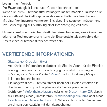
Mitarbeiter
bestimmt ein Verbot.
Die Erwerbstätigkeit kann durch Gesetz beschränkt sein.
Wenn Sie Ihren Aufenthaltstitel verlängern lassen möchten, müssen Sie
Stellenangebote
dies vor Ablauf der Geltungsdauer des Aufenthaltstitels beantragen.
Mit einer Verlängerung vermeiden Sie, dass Sie ausreisen müssen und
Ortsrecht
Ihre Berechtigung zur Ausübung einer Beschäftigung verlieren.
Hinweis:
Aufgrund zwischenstaatlicher Vereinbarungen, eines Gesetzes
oder einer Rechtsverordnung kann die Erwerbstätigkeit auch ohne den
Schadensmeldungen
Besitz eines Aufenthaltstitels gestattet sein.
Bürgerservice
VERTIEFENDE INFORMATIONEN
Gemeinderat
Staatsangehörige der Türkei
Ausführliche Informationen darüber, ob Sie ein Visum für die Einreise
benötigen und wie Sie ein solches gegebenenfalls beantragen
Sitzungsberichte
müssen, lesen Sie im Kapitel "
Visum
" und in der dazugehörigen
Leistungsbeschreibung.
Ein längerfristiges Aufenthaltsrecht nach der Einreise erhalten Sie
Ratsinfo
durch die Erteilung und gegebenenfalls Verlängerung einer
(befristeten)
Aufenthaltserlaubnis
oder einer
Blauen Karte EU
, durch
die Erteilung einer (unbefristeten)
Niederlassungserlaubnis
oder einer
Gutachterausschuss
Erlaubnis zum Daueraufenthalt-EU
. Näheres dazu finden Sie in den
gleichnamigen Kapiteln mit den dazugehörigen