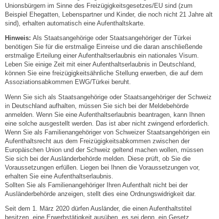
Unionsbürgern im Sinne des Freizügigkeitsgesetzes/EU sind (zum
Beispiel Ehegatten, Lebenspartner und Kinder, die noch nicht 21 Jahre alt
Abfall-Infos
sind), erhalten automatisch eine Aufenthaltskarte.
Hinweis:
Als Staatsangehörige oder Staatsangehöriger der Türkei
benötigen Sie für die erstmalige Einreise und die daran anschließende
Ortsplan
erstmalige Erteilung einer Aufenthaltserlaubnis ein nationales Visum.
Leben Sie einige Zeit mit einer Aufenthaltserlaubnis in Deutschland,
Bildergalerie
können Sie eine freizügigkeitsähnliche Stellung erwerben, die auf dem
Assoziationsabkommen EWG/Türkei beruht.
Rund um den Wein
Wenn Sie sich als Staatsangehörige oder Staatsangehöriger der Schweiz
in Deutschland aufhalten, müssen Sie sich bei der Meldebehörde
anmelden. Wenn Sie eine Aufenthaltserlaubnis beantragen, kann Ihnen
Schlepper / Traktor
eine solche ausgestellt werden. Das ist aber nicht zwingend erforderlich.
Wenn Sie als Familienangehöriger von Schweizer Staatsangehörigen ein
Aufenthaltsrecht aus dem Freizügigkeitsabkommen zwischen der
Rathaus
Europäischen Union und der Schweiz geltend machen wollen, müssen
Sie sich bei der Ausländerbehörde melden. Diese prüft, ob Sie die
Voraussetzungen erfüllen. Liegen bei Ihnen die Voraussetzungen vor,
Aktuelles
erhalten Sie eine Aufenthaltserlaubnis.
Sollten Sie als Familienangehöriger Ihren Aufenthalt nicht bei der
Ausländerbehörde anzeigen, stellt dies eine Ordnungswidrigkeit dar.
Gemeindeverwaltung
Seit dem 1. März 2020 dürfen Ausländer, die einen Aufenthaltstitel
besitzen, eine Erwerbstätigkeit ausüben, es sei denn, ein Gesetz