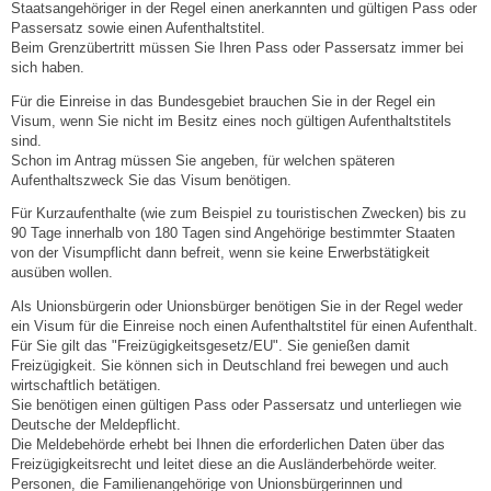
Staatsangehöriger in der Regel einen anerkannten und gültigen Pass oder
Passersatz sowie einen Aufenthaltstitel.
Steuern
Beim Grenzübertritt müssen Sie Ihren Pass oder Passersatz immer bei
sich haben.
Gebühren und Beiträge
Für die Einreise in das Bundesgebiet brauchen Sie in der Regel ein
Visum, wenn Sie nicht im Besitz eines noch gültigen Aufenthaltstitels
sind.
Ortsrecht
Schon im Antrag müssen Sie angeben, für welchen späteren
Aufenthaltszweck Sie das Visum benötigen.
Haushalt 2026
Für Kurzaufenthalte (wie zum Beispiel zu touristischen Zwecken) bis zu
90 Tage innerhalb von 180 Tagen sind Angehörige bestimmter Staaten
von der Visumpflicht dann befreit, wenn sie keine Erwerbstätigkeit
Trinkwasser - Härtebereich
ausüben wollen.
Als Unionsbürgerin oder Unionsbürger benötigen Sie in der Regel weder
Redaktionsstatut für das Amtsblatt
ein Visum für die Einreise noch einen Aufenthaltstitel für einen Aufenthalt.
Für Sie gilt das "Freizügigkeitsgesetz/EU". Sie genießen damit
Freizügigkeit. Sie können sich in Deutschland frei bewegen und auch
Service
wirtschaftlich betätigen.
Sie benötigen einen gültigen Pass oder Passersatz und unterliegen wie
Deutsche der Meldepflicht.
Notdienste
Die Meldebehörde erhebt bei Ihnen die erforderlichen Daten über das
Freizügigkeitsrecht und leitet diese an die Ausländerbehörde weiter.
Personen, die Familienangehörige von Unionsbürgerinnen und
Fahrplanauskünfte