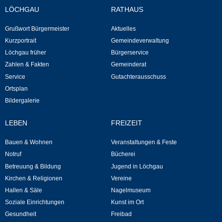
LÖCHGAU
RATHAUS
Neuapostolische Kirche
Grußwort Bürgermeister
Aktuelles
Hallen & Säle
Kurzportrait
Gemeindeverwaltung
Löchgau früher
Bürgerservice
Gemeindehalle
Zahlen & Fakten
Gemeinderat
Service
Gutachterausschuss
Ortsplan
Sporthalle Greuth
Bildergalerie
Schulturnhalle
LEBEN
FREIZEIT
Hallen- und Raumreservierung
Bauen & Wohnen
Veranstaltungen & Feste
Notruf
Bücherei
Soziale Einrichtungen
Betreuung & Bildung
Jugend in Löchgau
Kirchen & Religionen
Vereine
Gesundheit
Hallen & Säle
Nagelmuseum
Soziale Einrichtungen
Kunst im Ort
Gesundheit
Freibad
Freizeit