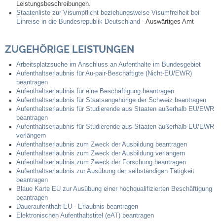
Leistungsbeschreibungen.
Leben
Staatenliste zur Visumpflicht beziehungsweise Visumfreiheit bei
Einreise in die Bundesrepublik Deutschland
- Auswärtiges Amt
Bauen & Wohnen
ZUGEHÖRIGE LEISTUNGEN
NETZMonitor
Arbeitsplatzsuche im Anschluss an Aufenthalte im Bundesgebiet
Aufenthaltserlaubnis für Au-pair-Beschäftigte (Nicht-EU/EWR)
Bodenrichtwerte
beantragen
Aufenthaltserlaubnis für eine Beschäftigung beantragen
Aufenthaltserlaubnis für Staatsangehörige der Schweiz beantragen
Bezirksschornsteinfeger
Aufenthaltserlaubnis für Studierende aus Staaten außerhalb EU/EWR
beantragen
Aufenthaltserlaubnis für Studierende aus Staaten außerhalb EU/EWR
Laufende beschränkte Ausschreibungen
verlängern
Aufenthaltserlaubnis zum Zweck der Ausbildung beantragen
Aufenthaltserlaubnis zum Zweck der Ausbildung verlängern
Bebauungspläne
Aufenthaltserlaubnis zum Zweck der Forschung beantragen
Aufenthaltserlaubnis zur Ausübung der selbständigen Tätigkeit
beantragen
Fortschreibung Flächennutzungsplan
Blaue Karte EU zur Ausübung einer hochqualifizierten Beschäftigung
beantragen
Förderprogramm Balkonkraftwerk
Daueraufenthalt-EU - Erlaubnis beantragen
Elektronischen Aufenthaltstitel (eAT) beantragen