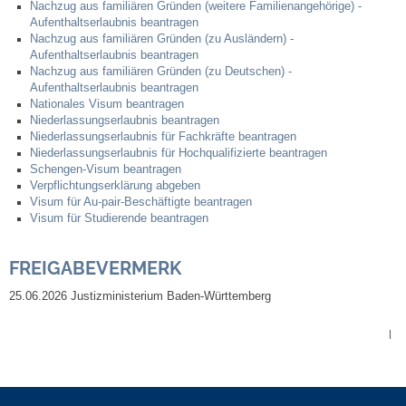
Nachzug aus familiären Gründen (weitere Familienangehörige) -
Kommunale Wärmeplanung
Aufenthaltserlaubnis beantragen
Nachzug aus familiären Gründen (zu Ausländern) -
Aufenthaltserlaubnis beantragen
Notruf
Nachzug aus familiären Gründen (zu Deutschen) -
Aufenthaltserlaubnis beantragen
Nationales Visum beantragen
Betreuung & Bildung
Niederlassungserlaubnis beantragen
Niederlassungserlaubnis für Fachkräfte beantragen
Niederlassungserlaubnis für Hochqualifizierte beantragen
Schulen
Schengen-Visum beantragen
Verpflichtungserklärung abgeben
Visum für Au-pair-Beschäftigte beantragen
Kindergärten
Visum für Studierende beantragen
Musikschule
FREIGABEVERMERK
Kirchen & Religionen
25.06.2026 Justizministerium Baden-Württemberg
|
Evangelische Kirchengemeinde
Katholische Kirchengemeinde