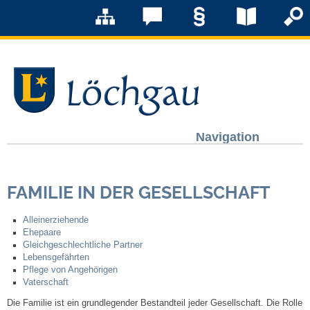
Navigation
Löchgau
FAMILIE IN DER GESELLSCHAFT
Grußwort Bürgermeister
Alleinerziehende
Kurzportrait
Ehepaare
Gleichgeschlechtliche Partner
Lebensgefährten
Löchgau früher
Pflege von Angehörigen
Vaterschaft
Zahlen & Fakten
Die Familie ist ein grundlegender Bestandteil jeder Gesellschaft. Die Rolle