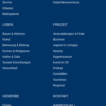
Mitarbeiter
Service
Gutachterausschuss
Ortsplan
Stellenangebote
Bildergalerie
LEBEN
FREIZEIT
Ortsrecht
Bauen & Wohnen
Veranstaltungen & Feste
Schadensmeldungen
Notruf
Bücherei
Betreuung & Bildung
Jugend in Löchgau
Bürgerservice
Kirchen & Religionen
Vereine
Hallen & Säle
Nagelmuseum
Gemeinderat
Soziale Einrichtungen
Kunst im Ort
Gesundheit
Freibad
Sitzungsberichte
Gaststätten
Tourismus
Ratsinfo
Regional
GEWERBE
KONTAKT
Gutachterausschuss
Firmen
IMPRESSUM
/