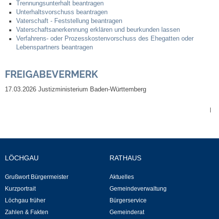
Trennungsunterhalt beantragen
Unterhaltsvorschuss beantragen
Vaterschaft - Feststellung beantragen
Abfall-Infos
Vaterschaftsanerkennung erklären und beurkunden lassen
Verfahrens- oder Prozesskostenvorschuss des Ehegatten oder
Ortsplan
Lebenspartners beantragen
Bildergalerie
FREIGABEVERMERK
17.03.2026 Justizministerium Baden-Württemberg
Rund um den Wein
|
Schlepper / Traktor
Rathaus
LÖCHGAU
RATHAUS
Aktuelles
Grußwort Bürgermeister
Aktuelles
Kurzportrait
Gemeindeverwaltung
Gemeindeverwaltung
Löchgau früher
Bürgerservice
Zahlen & Fakten
Gemeinderat