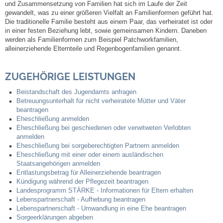
und Zusammensetzung von Familien hat sich im Laufe der Zeit
gewandelt, was zu einer größeren Vielfalt an Familienformen geführt hat.
Steuern
Die traditionelle Familie besteht aus einem Paar, das verheiratet ist oder
in einer festen Beziehung lebt, sowie gemeinsamen Kindern. Daneben
werden als Familienformen zum Beispiel Patchworkfamilien,
Gebühren und Beiträge
alleinerziehende Elternteile und Regenbogenfamilien genannt.
Ortsrecht
ZUGEHÖRIGE LEISTUNGEN
Beistandschaft des Jugendamts anfragen
Haushalt 2026
Betreuungsunterhalt für nicht verheiratete Mütter und Väter
beantragen
Eheschließung anmelden
Trinkwasser - Härtebereich
Eheschließung bei geschiedenen oder verwitweten Verlobten
anmelden
Redaktionsstatut für das Amtsblatt
Eheschließung bei sorgeberechtigten Partnern anmelden
Eheschließung mit einer oder einem ausländischen
Staatsangehörigen anmelden
Service
Entlastungsbetrag für Alleinerziehende beantragen
Kündigung während der Pflegezeit beantragen
Landesprogramm STÄRKE - Informationen für Eltern erhalten
Notdienste
Lebenspartnerschaft - Aufhebung beantragen
Lebenspartnerschaft - Umwandlung in eine Ehe beantragen
Sorgeerklärungen abgeben
Fahrplanauskünfte