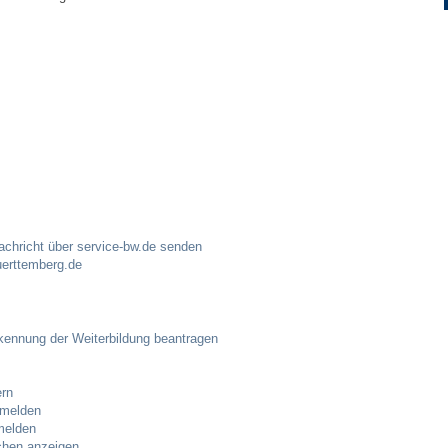
Ortsplan
Bildergalerie
Rund um den Wein
Schlepper / Traktor
achricht über service-bw.de senden
Rathaus
erttemberg.de
Aktuelles
ennung der Weiterbildung beantragen
Gemeindeverwaltung
ern
Mitarbeiter
nmelden
melden
chen anzeigen