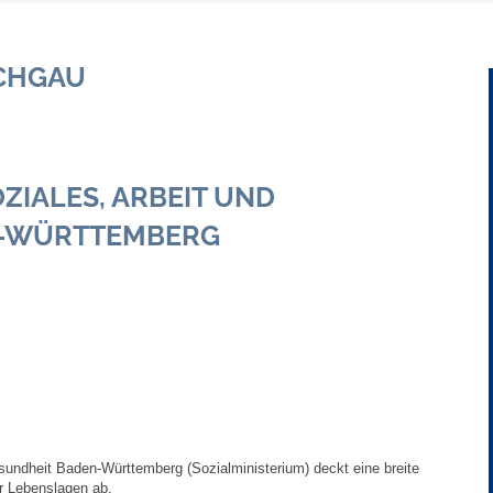
Gebühren und Beiträge
CHGAU
Ortsrecht
Haushalt 2026
ZIALES, ARBEIT UND
Trinkwasser - Härtebereich
N-WÜRTTEMBERG
Redaktionsstatut für das Amtsblatt
Service
Notdienste
Fahrplanauskünfte
sundheit Baden-Württemberg (Sozialministerium) deckt eine breite
Abfall-Infos
er Lebenslagen ab.