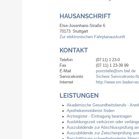
HAUSANSCHRIFT
Else-Josenhans-Straße 6
70173
Stuttgart
Zur elektronischen Fahrplanauskunft
KONTAKT
Telefon
(07
11) 1
23-0
Fax
(07
11) 1
23-39
99
E-Mail
poststelle@sm.bwl.de
Servicekonto
Sichere Servicekonto-N
Internet
http://www.sm.baden-wu
LEISTUNGEN
Akademische Gesundheitsberufe - Anerk
Apothekennotdienst finden
Arztregister - Eintragung beantragen
Ausbildungszeit verkürzen oder verläng
Auszubildende zur Abschlussprüfung a
Auszubildende zur Zwischenprüfung an
Beschäftigung schwerbehinderter Mens