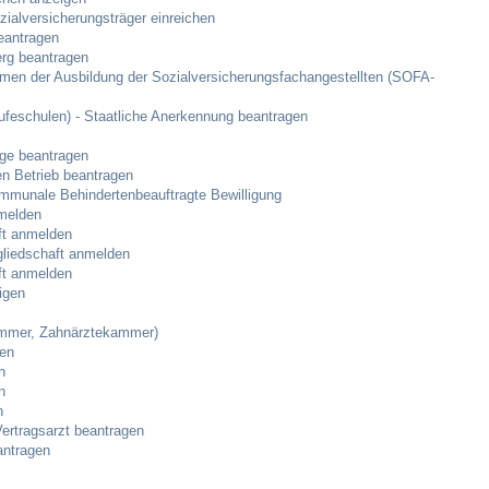
Stellenangebote
ialversicherungsträger einreichen
eantragen
rg beantragen
Ortsrecht
men der Ausbildung der Sozialversicherungsfachangestellten (SOFA-
Schadensmeldungen
feschulen) - Staatliche Anerkennung beantragen
ge beantragen
Bürgerservice
en Betrieb beantragen
mmunale Behindertenbeauftragte Bewilligung
melden
Gemeinderat
ft anmelden
liedschaft anmelden
ft anmelden
Sitzungsberichte
igen
ammer, Zahnärztekammer)
Ratsinfo
gen
n
Gutachterausschuss
n
n
ertragsarzt beantragen
Leben
antragen