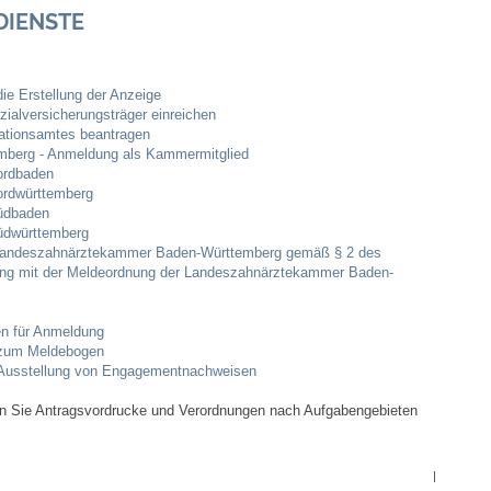
Bauen & Wohnen
DIENSTE
NETZMonitor
e Erstellung der Anzeige
ialversicherungsträger einreichen
Bodenrichtwerte
rationsamtes beantragen
berg - Anmeldung als Kammermitglied
ordbaden
Bezirksschornsteinfeger
ordwürttemberg
üdbaden
üdwürttemberg
Laufende beschränkte Ausschreibungen
 Landeszahnärztekammer Baden-Württemberg gemäß § 2 des
ung mit der Meldeordnung der Landeszahnärztekammer Baden-
Bebauungspläne
n für Anmeldung
Fortschreibung Flächennutzungsplan
 zum Meldebogen
ie Ausstellung von Engagementnachweisen
Förderprogramm Balkonkraftwerk
en Sie Antragsvordrucke und Verordnungen nach Aufgabengebieten
Kommunale Wärmeplanung
|