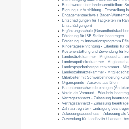
Beschwerde über landesunmittelbare Soz
Eignung zur Ausbildung - Feststellung b
Engagementnachweis Baden-Württembe
Entschädigungen für Tätigkeiten im Rah
Entschädigungen)
Ergänzungsschule (Gesundheitsfachberu
Förderung für IBB-Stellen beantragen
Förderung im Innovationsprogramm Pfle
Kindertageseinrichtung - Erlaubnis für d
Kostenerstattung und Zuwendung für ko
Landesärztekammer - Mitgliedschaft an
Landesapothekerkammer - Mitgliedscha
Landespsychotherapeutenkammer - Mitg
Landeszahnärztekammer - Mitgliedscha
Mitarbeiter mit Schwerbehinderung künd
Organspende - Ausweis ausfüllen
Patientenbeschwerde einlegen (Ärztek
Verein als Vormund - Erlaubnis beantra
Vertragszahnarzt - Zulassung beantrage
Vertragszahnarzt - Zulassung beantrage
Zahnarztregister - Eintragung beantrage
Zulassungsausschuss - Zulassung als V
Zuwendung für Landärztin / Landarzt be