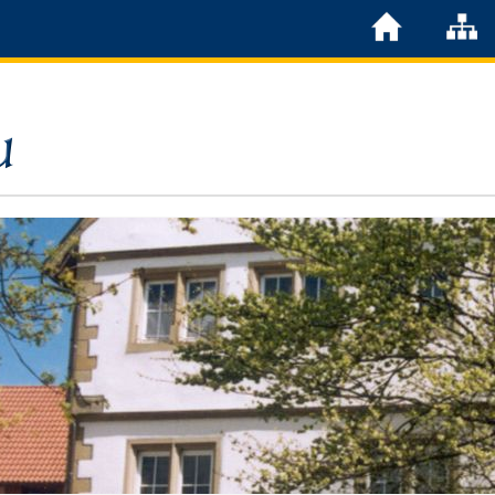
Löchgau
Grußwort Bürgermeister
Kurzportrait
Löchgau früher
Zahlen & Fakten
Steuern