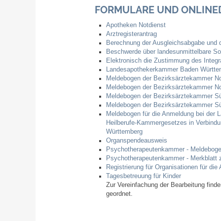
FORMULARE UND ONLINE
Apotheken Notdienst
Arztregisterantrag
Berechnung der Ausgleichsabgabe und di
Beschwerde über landesunmittelbare Soz
Elektronisch die Zustimmung des Integ
Landesapothekerkammer Baden Württem
Meldebogen der Bezirksärztekammer N
Meldebogen der Bezirksärztekammer N
Meldebogen der Bezirksärztekammer S
Meldebogen der Bezirksärztekammer S
Meldebogen für die Anmeldung bei der
Heilberufe-Kammergesetzes in Verbind
Württemberg
Organspendeausweis
Psychotherapeutenkammer - Meldeboge
Psychotherapeutenkammer - Merkblatt
Registrierung für Organisationen für d
Tagesbetreuung für Kinder
Zur Vereinfachung der Bearbeitung find
geordnet.