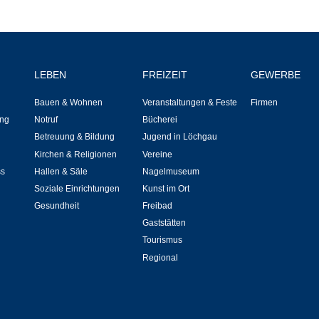
Notruf
Betreuung & Bildung
LEBEN
FREIZEIT
GEWERBE
Schulen
Bauen & Wohnen
Veranstaltungen & Feste
Firmen
ng
Notruf
Bücherei
Kindergärten
Betreuung & Bildung
Jugend in Löchgau
Kirchen & Religionen
Vereine
Musikschule
ss
Hallen & Säle
Nagelmuseum
Soziale Einrichtungen
Kunst im Ort
Kirchen & Religionen
Gesundheit
Freibad
Gaststätten
Evangelische Kirchengemeinde
Tourismus
Regional
Katholische Kirchengemeinde
Neuapostolische Kirche