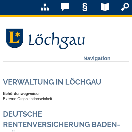
Navigation
Löchgau
VERWALTUNG IN LÖCHGAU
Grußwort Bürgermeister
Behördenwegweiser
Kurzportrait
Externe Organisationseinheit
DEUTSCHE
Löchgau früher
RENTENVERSICHERUNG BADEN-
Zahlen & Fakten