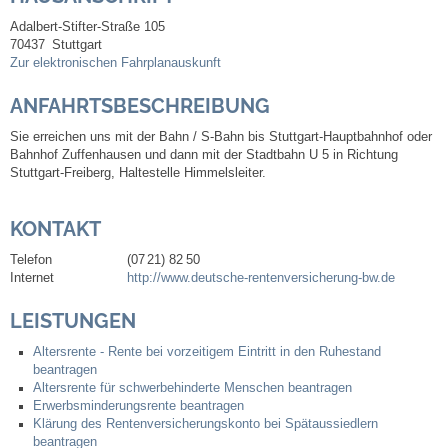
Adalbert-Stifter-Straße 105
70437
Stuttgart
Abfall-Infos
Zur elektronischen Fahrplanauskunft
Ortsplan
ANFAHRTSBESCHREIBUNG
Sie erreichen uns mit der Bahn / S-Bahn bis Stuttgart-Hauptbahnhof oder
Bildergalerie
Bahnhof Zuffenhausen und dann mit der Stadtbahn U 5 in Richtung
Stuttgart-Freiberg, Haltestelle Himmelsleiter.
Rund um den Wein
KONTAKT
Schlepper / Traktor
Telefon
(07
21) 82
50
Internet
http://www.deutsche-rentenversicherung-bw.de
Rathaus
LEISTUNGEN
Aktuelles
Altersrente - Rente bei vorzeitigem Eintritt in den Ruhestand
beantragen
Altersrente für schwerbehinderte Menschen beantragen
Gemeindeverwaltung
Erwerbsminderungsrente beantragen
Klärung des Rentenversicherungskonto bei Spätaussiedlern
beantragen