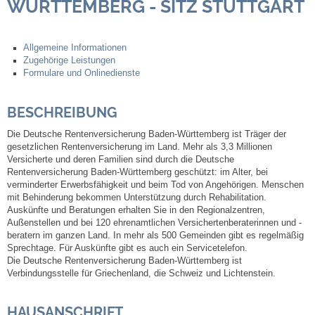
WÜRTTEMBERG - SITZ STUTTGART
Steuern
Allgemeine Informationen
Zugehörige Leistungen
Gebühren und Beiträge
Formulare und Onlinedienste
Ortsrecht
BESCHREIBUNG
Haushalt 2026
Die Deutsche Rentenversicherung Baden-Württemberg ist Träger der
gesetzlichen Rentenversicherung im Land. Mehr als 3,3 Millionen
Versicherte und deren Familien sind durch die Deutsche
Trinkwasser - Härtebereich
Rentenversicherung Baden-Württemberg geschützt: im Alter, bei
verminderter Erwerbsfähigkeit und beim Tod von Angehörigen. Menschen
mit Behinderung bekommen Unterstützung durch Rehabilitation.
Redaktionsstatut für das Amtsblatt
Auskünfte und Beratungen erhalten Sie in den Regionalzentren,
Außenstellen und bei 120 ehrenamtlichen Versichertenberaterinnen und -
beratern im ganzen Land. In mehr als 500 Gemeinden gibt es regelmäßig
Service
Sprechtage. Für Auskünfte gibt es auch ein Servicetelefon.
Die Deutsche Rentenversicherung Baden-Württemberg ist
Verbindungsstelle für Griechenland, die Schweiz und Lichtenstein.
Notdienste
HAUSANSCHRIFT
Fahrplanauskünfte