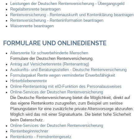
Mitarbeiter
Leistungen der Deutschen Rentenversicherung - Übergangsgeld
Regelaltersrente beantragen
Rentenversicherung - Rentenauskunft und Kontenklärung beantragen
Stellenangebote
Rentenversicherung - Renteninformation beantragen
Waisenrente beantragen
Ortsrecht
FORMULARE UND ONLINEDIENSTE
Schadensmeldungen
Altersrente für schwerbehinderte Menschen
Formulare der Deutschen Rentenversicherung.
Bürgerservice
Antrag auf Versichertenrente (Rentenantrag)
Auskunfts- und Beratungsstellen - Deutsche Rentenversicherung
Formularpaket Rente wegen verminderter Erwerbsfähigkeit
Gemeinderat
Hinterbliebenenrente
Online-Rentenantrag mit eID-Funktion des Personalausweises
Online-Services der Deutschen Rentenversicherung
Sitzungsberichte
Die Deutsche Rentenversicherung bietet die Möglichkeit, direkt auf
das eigene Rentenkonto zuzugreifen, zum Beispiel um seriöse
Planungsdaten für eine zusätzliche private Altersvorsorge abzurufen.
Ratsinfo
Möglich wird das mit einer Signaturkarte. Die bietet hohe Sicherheit
beim Datenschutz.
Online-Services der Deutschen Rentenversicherung
Gutachterausschuss
Rentenbeginnrechner
Rentenkonto - Fremdrentengesetz