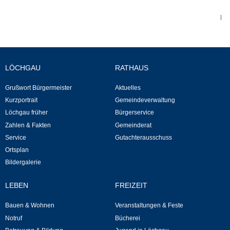
Leben
|
Bauen & Wohnen
NETZMonitor
LÖCHGAU
RATHAUS
Bodenrichtwerte
Grußwort Bürgermeister
Aktuelles
Kurzportrait
Gemeindeverwaltung
Bezirksschornsteinfeger
Löchgau früher
Bürgerservice
Zahlen & Fakten
Gemeinderat
Laufende beschränkte Ausschreibungen
Service
Gutachterausschuss
Ortsplan
Bildergalerie
Bebauungspläne
LEBEN
FREIZEIT
Fortschreibung Flächennutzungsplan
Bauen & Wohnen
Veranstaltungen & Feste
Förderprogramm Balkonkraftwerk
Notruf
Bücherei