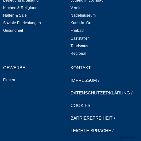
Betreuung & Bildung
Jugend in Löchgau
Kommunale Wärmeplanung
Kirchen & Religionen
Vereine
Hallen & Säle
Nagelmuseum
Notruf
Soziale Einrichtungen
Kunst im Ort
Gesundheit
Freibad
Gaststätten
Betreuung & Bildung
Tourismus
Regional
Schulen
GEWERBE
KONTAKT
Kindergärten
Firmen
IMPRESSUM
/
Musikschule
DATENSCHUTZERKLÄRUNG
/
Kirchen & Religionen
COOKIES
BARRIEREFREIHEIT
/
Evangelische Kirchengemeinde
LEICHTE SPRACHE
/
Katholische Kirchengemeinde
nach