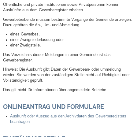
Öffentliche und private Institutionen sowie Privatpersonen können
Auskünfte aus dem Gewerberegister erhalten.
Steuern
Gewerbetreibende müssen bestimmte Vorgänge der Gemeinde anzeigen.
Dazu gehören die An-, Um- und Abmeldung
Gebühren und Beiträge
eines Gewerbes,
einer Zweigniederlassung oder
Ortsrecht
einer Zweigstelle.
Das
Verzeichnis dieser Meldungen in einer Gemeinde ist das
Haushalt 2026
Gewerberegister.
Hinweis:
Die Auskunft gibt Daten der Gewerbean- oder ummeldung
Trinkwasser - Härtebereich
wieder. Sie werden von der zuständigen Stelle nicht auf Richtigkeit oder
Vollständigkeit geprüft.
Redaktionsstatut für das Amtsblatt
Das gilt nicht für Informationen über abgemeldete Betriebe.
Service
ONLINEANTRAG UND FORMULARE
Auskunft oder Auszug aus den Archivdaten des Gewerberegisters
Notdienste
beantragen
Fahrplanauskünfte