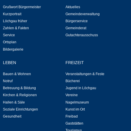
Grußwort Bürgermeister
Aktuelles
Neuapostolische Kirche
Kurzportrait
Gemeindeverwaltung
Löchgau früher
Bürgerservice
Hallen & Säle
Zahlen & Fakten
Gemeinderat
Service
Gutachterausschuss
Gemeindehalle
Ortsplan
Bildergalerie
Sporthalle Greuth
LEBEN
FREIZEIT
Schulturnhalle
Bauen & Wohnen
Veranstaltungen & Feste
Notruf
Bücherei
Hallen- und Raumreservierung
Betreuung & Bildung
Jugend in Löchgau
Kirchen & Religionen
Vereine
Soziale Einrichtungen
Hallen & Säle
Nagelmuseum
Soziale Einrichtungen
Kunst im Ort
Gesundheit
Gesundheit
Freibad
Gaststätten
Freizeit
Tourismus