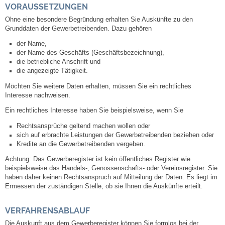
Mitarbeiter
VORAUSSETZUNGEN
Ohne eine besondere Begründung erhalten Sie Auskünfte zu den
Stellenangebote
Grunddaten der Gewerbetreibenden.
Dazu gehören
der Name,
Ortsrecht
der Name des Geschäfts (Geschäftsbezeichnung),
die betriebliche Anschrift und
die angezeigte Tätigkeit.
Schadensmeldungen
Möchten Sie weitere Daten erhalten, müssen Sie ein rechtliches
Interesse nachweisen.
Bürgerservice
Ein rechtliches Interesse haben Sie beispielsweise, wenn Sie
Rechtsansprüche geltend machen wollen oder
Gemeinderat
sich auf erbrachte Leistungen der Gewerbetrei
benden beziehen oder
Kredite an die Gewerbetreibenden vergeben.
Sitzungsberichte
Achtung: Das Gewerberegister ist kein öffentliches Register wie
beispielsweise das Handels-, Genossenschafts- oder Vereinsregister. Sie
haben daher keinen Rechtsanspruch auf Mitteilung der Daten. Es liegt im
Ratsinfo
Ermessen der zuständigen Stelle, ob sie Ihnen die Auskünfte erteilt.
Gutachterausschuss
VERFAHRENSABLAUF
Die Auskunft aus dem Gewerberegister können Sie formlos bei der