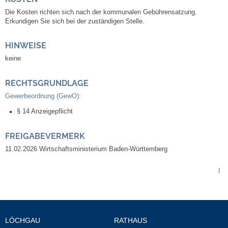
Kommunale Wärmeplanung
Die Kosten richten sich nach der kommunalen Gebührensatzung.
Erkundigen Sie sich bei der zuständigen Stelle.
Notruf
HINWEISE
keine
Betreuung & Bildung
RECHTSGRUNDLAGE
Schulen
Gewerbeordnung (GewO)
:
§ 14 Anzeigepflicht
Kindergärten
FREIGABEVERMERK
Musikschule
11.02.2026
Wirtschaftsministerium Baden-Württemberg
Kirchen & Religionen
|
Evangelische Kirchengemeinde
Katholische Kirchengemeinde
LÖCHGAU
RATHAUS