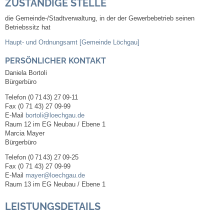
ZUSTÄNDIGE STELLE
die Gemeinde-/Stadtverwaltung, in der der Gewerbebetrieb seinen
Abfall-Infos
Betriebssitz hat
Haupt- und Ordnungsamt [Gemeinde Löchgau]
Ortsplan
PERSÖNLICHER KONTAKT
Daniela
Bortoli
Bildergalerie
Bürgerbüro
Telefon
(0
71
43) 27
09-11
Rund um den Wein
Fax
(0
71
43) 27
09-99
E-Mail
bortoli@loechgau.de
Schlepper / Traktor
Raum
12 im EG Neubau / Ebene 1
Marcia
Mayer
Bürgerbüro
Rathaus
Telefon
(0
71
43) 27
09-25
Fax
(0
71
43) 27
09-99
Aktuelles
E-Mail
mayer@loechgau.de
Raum
13 im EG Neubau / Ebene 1
Gemeindeverwaltung
LEISTUNGSDETAILS