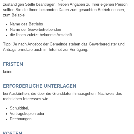
Leben
zuständigen Stelle beantragen. Neben Angaben zu Ihrer eigenen Person
sollten Sie die Ihnen bekannten Daten zum gesuchten Betrieb nennen,
zum Beispiel:
Bauen & Wohnen
Name des Betriebs
Name der Gewerbetreibenden
NETZMonitor
die Ihnen zuletzt bekannte Anschrift
Tipp: Je nach Angebot der Gemeinde stehen das Gewerberegister und
Bodenrichtwerte
Antragsformulare auch im Internet zur Verfügung.
FRISTEN
Bezirksschornsteinfeger
keine
Laufende beschränkte Ausschreibungen
ERFORDERLICHE UNTERLAGEN
bei Auskünften, die über die Grunddaten hinausgehen: Nachweis des
Bebauungspläne
rechtlichen Interesses wie
Schuldtitel,
Fortschreibung Flächennutzungsplan
Vertragskopien oder
Rechnungen
Förderprogramm Balkonkraftwerk
KOSTEN