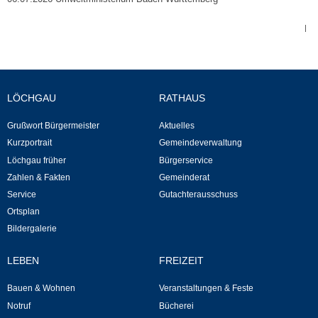
Neuapostolische Kirche
|
Hallen & Säle
Gemeindehalle
LÖCHGAU
RATHAUS
Grußwort Bürgermeister
Aktuelles
Sporthalle Greuth
Kurzportrait
Gemeindeverwaltung
Löchgau früher
Bürgerservice
Schulturnhalle
Zahlen & Fakten
Gemeinderat
Service
Gutachterausschuss
Hallen- und Raumreservierung
Ortsplan
Bildergalerie
Soziale Einrichtungen
LEBEN
FREIZEIT
Gesundheit
Bauen & Wohnen
Veranstaltungen & Feste
Notruf
Bücherei
Freizeit