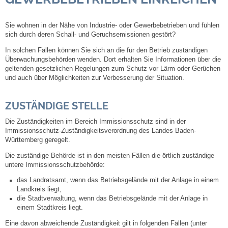
Steuern
Sie wohnen in der Nähe von Industrie- oder Gewerbebetrieben und fühlen
sich durch deren Schall- und Geruchsemissionen gestört?
Gebühren und Beiträge
In solchen Fällen können Sie sich an die für den Betrieb zuständigen
Überwachungsbehörden wenden. Dort erhalten Sie Informationen über die
geltenden gesetzlichen Regelungen zum Schutz vor Lärm oder Gerüchen
Ortsrecht
und auch über Möglichkeiten zur Verbesserung der Situation.
Haushalt 2026
ZUSTÄNDIGE STELLE
Die Zuständigkeiten im Bereich Immissionsschutz sind in der
Trinkwasser - Härtebereich
Immissionsschutz-Zuständigkeitsverordnung des Landes Baden-
Württemberg geregelt.
Redaktionsstatut für das Amtsblatt
Die zuständige Behörde ist in den meisten Fällen die örtlich zuständige
untere Immissionsschutzbehörde:
Service
das Landratsamt, wenn das Betriebsgelände mit der Anlage in einem
Landkreis liegt,
die Stadtverwaltung, wenn das Betriebsgelände mit der Anlage in
Notdienste
einem Stadtkreis liegt.
Eine davon abweichende Zuständigkeit gilt in folgenden Fällen (unter
Fahrplanauskünfte