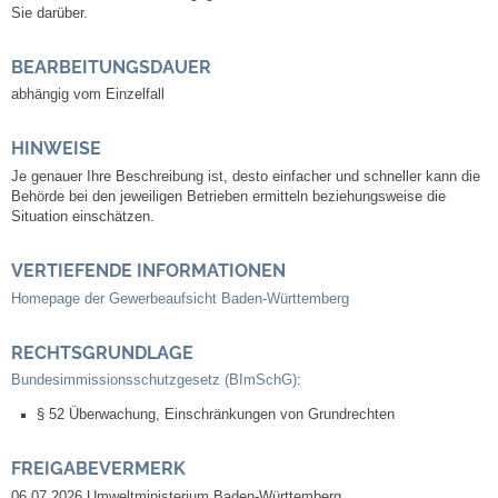
Sie darüber.
Kommunale Wärmeplanung
BEARBEITUNGSDAUER
Notruf
abhängig vom Einzelfall
Betreuung & Bildung
HINWEISE
Je genauer Ihre Beschreibung ist, desto einfacher und schneller kann die
Schulen
Behörde bei den jeweiligen Betrieben ermitteln beziehungsweise die
Situation einschätzen.
Kindergärten
VERTIEFENDE INFORMATIONEN
Homepage der Gewerbeaufsicht Baden-Württemberg
Musikschule
RECHTSGRUNDLAGE
Kirchen & Religionen
Bundesimmissionsschutzgesetz (BImSchG)
:
§ 52 Überwachung, Einschränkungen von Grundrechten
Evangelische Kirchengemeinde
FREIGABEVERMERK
Katholische Kirchengemeinde
06.07.2026 Umweltministerium Baden-Württemberg