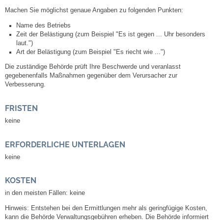
Leben
Machen Sie möglichst genaue Angaben zu folgenden Punkten:
Name des Betriebs
Bauen & Wohnen
Zeit der Belästigung (zum Beispiel "Es ist gegen ... Uhr besonders
laut.")
Art der Belästigung (zum Beispiel "Es riecht wie ...")
NETZMonitor
Die zuständige Behörde prüft Ihre Beschwerde und veranlasst
gegebenenfalls Maßnahmen gegenüber dem Verursacher zur
Bodenrichtwerte
Verbesserung.
Bezirksschornsteinfeger
FRISTEN
keine
Laufende beschränkte Ausschreibungen
ERFORDERLICHE UNTERLAGEN
Bebauungspläne
keine
KOSTEN
Fortschreibung Flächennutzungsplan
in den meisten Fällen: keine
Förderprogramm Balkonkraftwerk
Hinweis: Entstehen bei den Ermittlungen mehr als geringfügige Kosten,
kann die Behörde Verwaltungsgebühren erheben. Die Behörde informiert