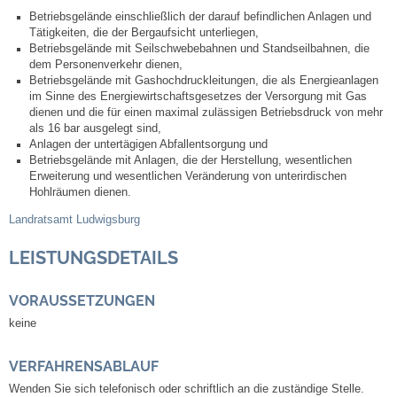
Mitarbeiter
Betriebsgelände einschließlich der darauf befindlichen Anlagen und
Tätigkeiten, die der Bergaufsicht unterliegen,
Stellenangebote
Betriebsgelände mit Seilschwebebahnen und Standseilbahnen, die
dem Personenverkehr dienen,
Betriebsgelände mit Gashochdruckleitungen, die als Energieanlagen
Ortsrecht
im Sinne des Energiewirtschaftsgesetzes der Versorgung mit Gas
dienen und die für einen maximal zulässigen Betriebsdruck von mehr
als 16 bar ausgelegt sind,
Schadensmeldungen
Anlagen der untertägigen Abfallentsorgung und
Betriebsgelände mit Anlagen, die der Herstellung, wesentlichen
Erweiterung und wesentlichen Veränderung von unterirdischen
Bürgerservice
Hohlräumen dienen.
Landratsamt Ludwigsburg
Gemeinderat
LEISTUNGSDETAILS
Sitzungsberichte
VORAUSSETZUNGEN
Ratsinfo
keine
Gutachterausschuss
VERFAHRENSABLAUF
Wenden Sie sich telefonisch oder schriftlich an die zuständige Stelle.