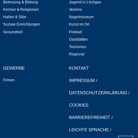
Betreuung & Bildung
Jugend in Löchgau
Kirchen & Religionen
Vereine
Veranstaltungen & Feste
Hallen & Säle
Nagelmuseum
Soziale Einrichtungen
Kunst im Ort
Veranstaltungskalender
Gesundheit
Freibad
Gaststätten
Hasenropferfest
Tourismus
Regional
Bücherei
GEWERBE
KONTAKT
Veranstaltungen
Firmen
IMPRESSUM
/
Jugend in Löchgau
DATENSCHUTZERKLÄRUNG
/
COOKIES
Skating-/Streetballanlage
BARRIEREFREIHEIT
/
Jugendhaus
LEICHTE SPRACHE
/
Vereine