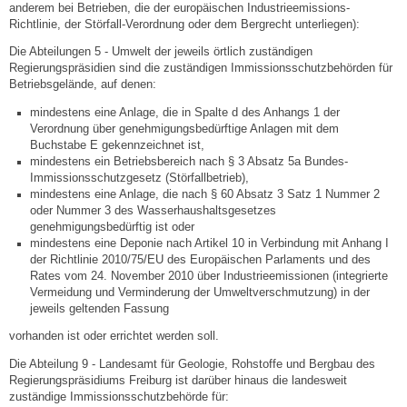
anderem bei Betrieben, die der europäischen Industrieemissions-
Richtlinie, der Störfall-Verordnung oder dem Bergrecht unterliegen):
Abfall-Infos
Die Abteilungen 5 - Umwelt der jeweils örtlich zuständigen
Regierungspräsidien sind die zuständigen Immissionsschutzbehörden für
Betriebsgelände, auf denen:
Ortsplan
mindestens eine Anlage, die in Spalte d des Anhangs 1 der
Verordnung über genehmigungsbedürftige Anlagen mit dem
Bildergalerie
Buchstabe E gekennzeichnet ist,
mindestens ein Betriebsbereich nach § 3 Absatz 5a Bundes-
Immissionsschutzgesetz (Störfallbetrieb),
Rund um den Wein
mindestens eine Anlage, die nach § 60 Absatz 3 Satz 1 Nummer 2
oder Nummer 3 des Wasserhaushaltsgesetzes
Schlepper / Traktor
genehmigungsbedürftig ist oder
mindestens eine Deponie nach Artikel 10 in Verbindung mit Anhang I
der Richtlinie 2010/75/EU des Europäischen Parlaments und des
Rathaus
Rates vom 24. November 2010 über Industrieemissionen (integrierte
Vermeidung und Verminderung der Umweltverschmutzung) in der
jeweils geltenden Fassung
Aktuelles
vorhanden ist oder errichtet werden soll.
Gemeindeverwaltung
Die Abteilung 9 - Landesamt für Geologie, Rohstoffe und Bergbau des
Regierungspräsidiums Freiburg ist darüber hinaus die landesweit
zuständige Immissionsschutzbehörde für: