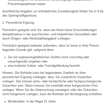
Präventivgewahrsam waren.
Neuapostolische Kirche
Ausführliche Angaben zur erforde
rlichen Zuverlässigkeit finden Sie in § 8a
des Sprengstoffgesetzes.
Hallen & Säle
2. Persönliche Eignung
Persönlich geeignet sind Sie, wenn bei Ihnen keine Einschränkungen
Gemeindehalle
beispielsweise in der psychischen- und körperlichen Gesundheit oder
durch Drogen- oder Alkoholabhängigkeit vorliegen.
Sporthalle Greuth
Persönlich geeignet bedeutet außerdem, dass
es keine in Ihrer Person
liegenden Gründe gibt, a
ufgrund derer
Schulturnhalle
Sie mit explosionsgefährlichen Stoffen nicht vorsichtig oder
unsachgemäß umgehen oder
eine konkrete Selbst- oder Fremdgefährdung besteht.
Hallen- und Raumreservierung
Hinweis:
Die Behörde kann bei begründeten Zweifeln an Ihrer
persönlichen Eignung verlangen, dass Sie zusätzliche Gutachten
Soziale Einrichtungen
vorlegen. Das können amts- oder fachärztliche oder fachpsychologische
Gutachten sein. Diese müssen Sie innerhalb einer festgesetzten Frist
vorlegen. Wenn
Sie die Untersuchung verweigern oder das Gutachten
Gesundheit
nicht fristgerecht vorlegen, kann die Behörde auf Nichteignung schließen.
Mindestalter: in der Regel 21 Jahre
Freizeit