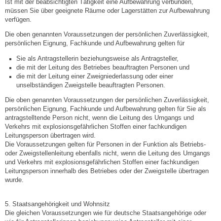
Ist mit der beabsichtigten Tätigkeit eine Aufbewahrung verbunden,
müssen Sie über geeignete Räume oder Lagerstätten zur Aufbewahrung
verfügen.
Selbsteintrag
Die oben genannten Voraussetzungen der persönlichen Zuverlässigkeit,
persönlichen Eignung, Fachkunde und Aufbewahrung gelten für
Nagelmuseum
Sie als Antragstellerin beziehungsweise als Antragsteller,
die mit der Leitung des Betriebes beauftragten Personen und
Kunst im Ort
die mit der Leitung einer Zweigniederlassung oder einer
unselbständigen Zweigstelle beauftragten Personen.
Dorfrundgang
Die oben genannten Voraussetzungen der
persönlichen Zuverlässigkeit,
persönlichen Eignung, Fachkunde und Aufbewahrung
gelten für Sie als
antragstelltende Person nicht, wenn die Leitung des Umgangs und
Kunst- und Kulturkreis
Verkehrs mit explosionsgefährlichen Stoffen einer fachkundigen
Leitungsperson übertragen wird.
Die Voraussetzungen gelten für Personen in der Funktion als Betriebs-
Freibad
oder Zweigstellenleitung ebenfalls nicht, wenn die Leitung des Umgangs
und Verkehrs mit explosionsgefährlichen Stoffen einer fachkundigen
Leitungsperson innerhalb des Betriebes oder der Zweigstelle übertragen
Gaststätten
wurde.
Tourismus
5. Staatsangehörigkeit und Wohnsitz
Die gleichen Voraussetzungen wie für deutsche Staatsangehörige oder