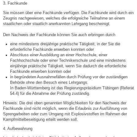
3. Fachkunde
Veranstaltungen & Feste
Sie müssen über eine Fachkunde verfügen. Die Fachkunde wird durch ein
Zeugnis nachgewiesen, welches die erfolgreiche Teilnahme an einem
staatlichen oder staatlich anerkannten Lehrgang bescheinigt.
Veranstaltungskalender
Den Nachweis der Fachkunde können Sie auch erbringen durch
Hasenropferfest
eine mindestens dreijährige praktische Tätigkeit, in der Sie die
erforderliche Fachkunde erwerben konnten oder
Abschluss einer Ausbildung an einer Hochschule, einer
Bücherei
Fachhochschule oder einer Technikerschule und eine mindestens
einjährige praktisc
he Tätigkeit, wenn Sie dadurch die erforderliche
Fachkunde erwerben konnten oder
Veranstaltungen
in begründeten Ausnahmefällen durch Prüfung vor der zuständigen
Behörde ohne den Besuch eines Lehrgangs.
In Baden-Württemberg ist das Regierungspräsidium Tübingen (Referat
Jugend in Löchgau
54.4) für die Abnah
me der Prüfung zuständig.
Hinweis:
Die drei oben genannten Möglichkeiten für den Nachweis der
Skating-/Streetballanlage
Fachkunde sind nicht möglich, wenn die Erlaubnis zur Ausführung von
Sprengarbeiten oder zum Umgang mit Explosivs
toffen im Rahmen der
Kampfmittelbeseitigung erteilt werden soll.
Jugendhaus
4. Aufbewahrung
Vereine