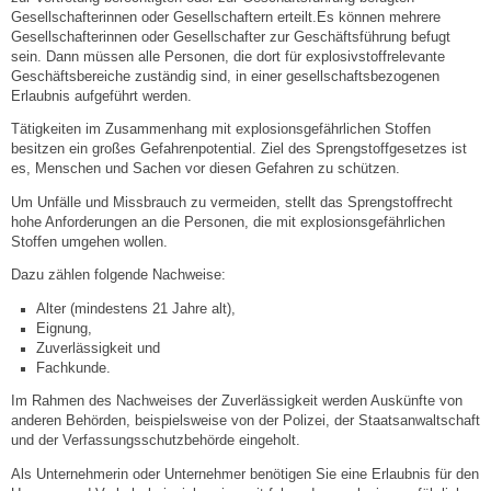
Gesellschafterinnen oder Gesellschaftern erteilt.
Es können mehre
re
Gesellschafterinnen oder Gesellschafter zur Geschäftsführung befugt
Abfall-Infos
sein. Dann müssen alle Personen, die dort für explosivstoffrelevante
Geschäftsbereiche zuständig sind, in einer gesellschaftsbezogenen
Erlaubnis aufgeführt werden.
Ortsplan
Tätigkeiten im Zusammenhang mit explosionsgefährlichen Stoffen
besitzen ein großes Gefahrenpotential. Ziel des Sprengstoffgesetzes ist
Bildergalerie
es, Menschen und Sachen vor diesen Gefahren zu schützen.
Um Unfälle und Missbrauch zu vermeiden, stellt das Sprengstoffrecht
Rund um den Wein
hohe Anforderungen an die Personen, die mit explosionsgefährlichen
Stoffen umgehen wollen.
Schlepper / Traktor
Dazu zählen folgende Nachweise:
Alter (mindestens 21 Jahre alt),
Rathaus
Eignung,
Zuverlässigkeit und
Fachkunde.
Aktuelles
Im Rahmen des Nachweises der Zuverlässigkeit werden Auskünfte von
anderen Behörden, beispielsweise von der Polizei, der Staatsanwaltschaft
Gemeindeverwaltung
und der Verfassungsschutzbehörde eingeholt.
Als Unternehmerin oder Unternehmer benötigen Sie eine Erlaubnis für den