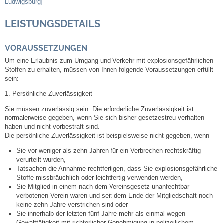
Ludwigsburg]
Kommunale Wärmeplanung
LEISTUNGSDETAILS
Notruf
VORAUSSETZUNGEN
Um eine Erlaubnis zum Umgang und Verkehr mit explosionsgefährlichen
Betreuung & Bildung
Stoffen zu erhalten, müssen von Ihnen folgende Voraussetzungen erfüllt
sein:
Schulen
1. Persönliche Zuverlässigkeit
Sie müssen zuverlässig sein. Die erforderliche Zuverlässigkeit ist
Kindergärten
normalerweise gegeben, wenn Sie sich bisher gesetzestreu verhalten
haben und nicht vorbestraft sind.
Die persönliche Zuverlässigkeit ist beispielsweise nicht
gegeben, wenn
Musikschule
Sie vor weniger als zehn Jahren für ein Verbrechen rechtskräftig
verurteilt wurden,
Kirchen & Religionen
Tatsachen die Annahme rechtfertigen, dass Sie explosionsgefährliche
Stoffe missbräuchlich oder leichtfertig verwenden werden,
Sie Mitglied in einem nach dem Vereinsgesetz unanfechtbar
Evangelische Kirchengemeinde
verbotenen Verein waren und
seit dem Ende de
r Mitgliedschaft noch
keine zehn Jahre verstrichen sind oder
Katholische Kirchengemeinde
Sie innerhalb der letzten fünf Jahre mehr als einmal wegen
Gewalttätigkeit mit richterlicher Genehmigung in polizeilichem