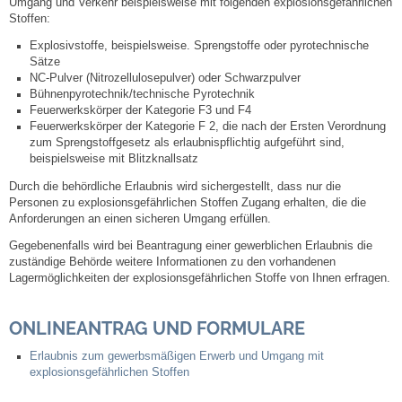
Umgang und Verkehr beispielsweise mit folgenden explosionsgefährlichen
Mitarbeiter
Stoffen:
Explosivstoffe, beispielsweise. Sprengstoffe oder pyrotechnische
Stellenangebote
Sätze
NC-Pulver (Nitrozellulosepulver) oder Schwarzpulver
Ortsrecht
Bühnenpyrotechnik/technische Pyrotechnik
Feuerwerkskörper der Kategorie F3 und F4
Feuerwerkskörper der Kategorie F 2, die nach der Ersten Verordnung
Schadensmeldungen
zum Sprengstoffgesetz als erlaubnispflichtig aufgeführt sind,
beispielsweise mit Blitzknallsatz
Bürgerservice
Durch die behördliche Erlaubnis wird sichergestellt, dass nur die
Personen zu explosionsgefährlichen Stoffen Zugang erhalten, die die
Anforderungen an einen sicheren Umgang erfüllen.
Gemeinderat
Gegebenenfalls wird bei Beantragung einer gewerblichen Erlaubnis die
zuständige Behörde weitere Informationen zu den vorhandenen
Sitzungsberichte
Lagermöglichkeiten der explosionsgefährlichen Stoffe von Ihnen erfragen.
Ratsinfo
ONLINEANTRAG UND FORMULARE
Erlaubnis zum gewerbsmäßigen Erwerb und Umgang mit
Gutachterausschuss
explosionsgefährlichen Stoffen