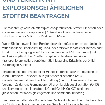
XPLOSIONSGEFÄHRLICHEN S
Steuern
TOFFEN BEANTRAGEN
Gebühren und Beiträge
Sie möchten gewerblich mit explosionsgefährlichen Stoffen umgehen oder
diese verbringen (transportieren)? Dann benötigen Sie hierzu eine
Ortsrecht
Erlaubnis von der örtlich zuständigen Behörde.
Wenn Sie im gewerblichen Bereich (gewerbsmäßig oder selbstständig als
Haushalt 2026
wirtschaftliche Unternehmung, land- oder forstwirtschaftlicher Betrieb oder
bei der Beschäftigung von Arbeitnehmerinnen und Arbeitnehmern) mit
Trinkwasser - Härtebereich
explosionsgefährlichen Stoffen umgehen oder diese verbringen
(transportieren) wollen, benötigen Sie hierzu eine Erlaubnis der örtlich
zuständigen Behörde.
Redaktionsstatut für das Amtsblatt
Inhaberinnen oder Inhaber einer Erlaubnis können sowohl natürliche als
a
uch juristische Personen sein (Aktiengesellschaften (AG),
Service
Gesellschaften mit beschränkter Haftung (GmbH), Genossenschaften,
Vereine, Länder und Gemeinden).
Offene Handelsgesellschaften (OHG)
und Kommanditgesellschaften (KG und GmbH Co KG) sind den
Notdienste
juristi
schen Personen gleichgestellt und somit erlaubnisfähig.
Bei Gesellschaften des Bürgerlichen Rechts (GbR) wird die Erlaubnis den
Fahrplanauskünfte
zur Vertretung berechtigten oder zur Geschäftsführung befugten