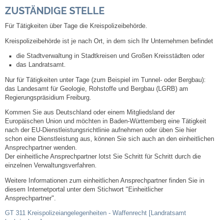
Leben
ZUSTÄNDIGE STELLE
Für Tätigkeiten über Tage die Kreispolizeibehörde.
Bauen & Wohnen
Kreispolizeibehörde ist je nach Ort, in dem sich Ihr Unternehmen befindet
NETZMonitor
die Stadtverwaltung
in Stadtkreisen und Großen Kreisstädten oder
das Landratsamt.
Nur für Tätigkeiten unter Tage (zum Beispiel im Tunnel- oder Bergbau):
Bodenrichtwerte
das Landesamt für Geologie, Rohstoffe und Bergbau (LGRB) am
Regierungspräsidium Freiburg.
Bezirksschornsteinfeger
Kommen Sie aus Deutschland oder einem Mitgliedsland der
Europäischen Union und möchten in Baden-Württemberg eine Tätigkeit
Laufende beschränkte Ausschreibungen
nach der EU-Dienstleistungsrichtlinie aufnehmen oder üben Sie hier
schon eine Dienstleistung aus, können Sie sich auch an den einheitlichen
Ansprechpartner wenden.
Bebauungspläne
Der einheitliche Ansprechpartner lotst Sie Schritt für Schritt durch die
einzelnen Verwaltungsverfahren.
Fortschreibung Flächennutzungsplan
Weitere Informationen zum einheitlichen Ansprechpartner finden Sie in
diesem Internetportal unter dem Stichwort "Einheitlicher
Ansprechpartner".
Förderprogramm Balkonkraftwerk
GT 311 Kreispolizeiangelegenheiten - Waffenrecht [Landratsamt