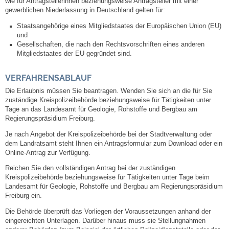
wie für Antragstellerinnen beziehungsweise Antragsteller mit einer
Regional
gewerblichen Niederlassung in Deutschland gelten für:
Staatsangehörige eines Mitgliedstaates der Europäischen Union (EU)
Gewerbe
und
Gesellschaften, die nach den Rechtsvorschriften eines anderen
Mitgliedstaates der EU gegründet sind.
Firmen
VERFAHRENSABLAUF
Selbsteintrag
Die Erlaubnis müssen Sie beantragen. Wenden Sie sich an die für Sie
zuständige Kreispolizeibehörde beziehungsweise für Tätigkeiten unter
Tage an das Landesamt für Geologie, Rohstoffe und Bergbau am
Regierungspräsidium Freiburg.
Je nach Angebot der Kreispolizeibehörde bei der Stadtverwaltung oder
dem Landratsamt steht Ihnen ein Antragsformular zum Download oder ein
Online-Antrag zur Verfügung.
Reichen Sie den vollständigen Antrag bei der zuständigen
Kreispolizeibehörde beziehungsweise für Tätigkeiten unter Tage beim
Landesamt für Geologie, Rohstoffe und Bergbau am Regierungspräsidium
Freiburg ein.
Die Behörde überprüft das Vorliegen der Voraussetzungen anhand der
eingereichten Unterlagen. Darüber hinaus muss sie Stellungnahmen