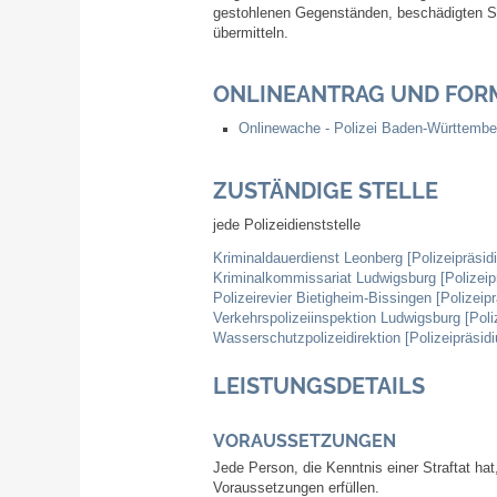
gestohlenen Gegenständen, beschädigten Sac
übermitteln.
ONLINEANTRAG UND FOR
Onlinewache - Polizei Baden-Württembe
ZUSTÄNDIGE STELLE
jede Polizeidienststelle
Kriminaldauerdienst Leonberg [Polizeipräsi
Kriminalkommissariat Ludwigsburg [Polizeip
Polizeirevier Bietigheim-Bissingen [Polizei
Verkehrspolizeiinspektion Ludwigsburg [Pol
Wasserschutzpolizeidirektion [Polizeipräsid
LEISTUNGSDETAILS
VORAUSSETZUNGEN
Jede Person, die Kenntnis einer Straftat h
Voraussetzungen erfüllen.