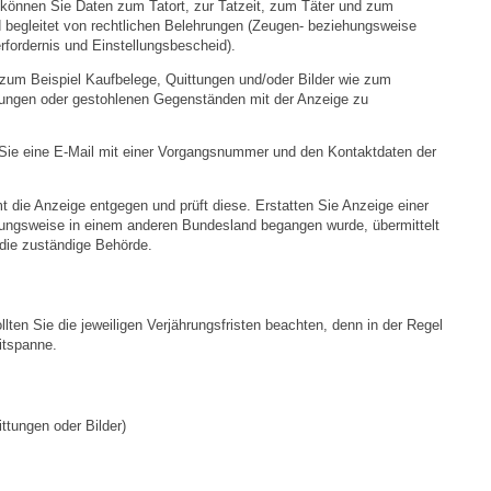
önnen Sie Daten zum Tatort, zur Tatzeit, zum Täter und zum
Bauen & Wohnen
d begleitet von rechtlichen Belehrungen (Zeugen- beziehungsweise
rfordernis und Einstellungsbescheid).
NETZMonitor
zum Beispiel Kaufbelege, Quittungen und/oder Bilder wie zum
gungen oder gestohlenen Gegenständen mit der Anzeige zu
Bodenrichtwerte
 Sie eine E-Mail mit einer Vorgangsnummer und den Kontaktdaten der
Bezirksschornsteinfeger
mt die Anzeige entgegen und prüft diese. Erstatten Sie Anzeige einer
hungsweise in einem anderen Bundesland begangen wurde, übermittelt
Laufende beschränkte Ausschreibungen
 die zuständige Behörde.
Bebauungspläne
sollten Sie die jeweiligen Verjährungsfristen beachten, denn in der Regel
itspanne.
Fortschreibung Flächennutzungsplan
Förderprogramm Balkonkraftwerk
tungen oder Bilder)
Kommunale Wärmeplanung