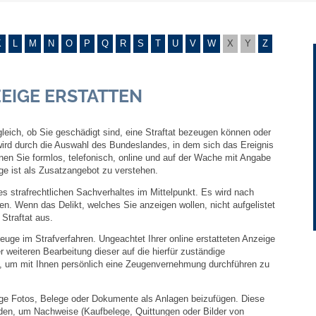
Gebühren und Beiträge
K
L
M
N
O
P
Q
R
S
T
U
V
W
X
Y
Z
Ortsrecht
ZEIGE ERSTATTEN
Haushalt 2026
gleich, ob Sie geschädigt sind, eine Straftat bezeugen können oder
Trinkwasser - Härtebereich
 wird durch die Auswahl des Bundeslandes, in dem sich das Ereignis
nen Sie formlos, telefonisch, online und auf der Wache mit Angabe
Redaktionsstatut für das Amtsblatt
ige ist als Zusatzangebot zu verstehen.
nes strafrechtlichen Sachverhaltes im Mittelpunkt. Es wird nach
Service
en. Wenn das Delikt, welches Sie anzeigen wollen, nicht aufgelistet
 Straftat aus.
euge im Strafverfahren. Ungeachtet Ihrer online erstatteten Anzeige
Notdienste
 weiteren Bearbeitung dieser auf die hierfür zuständige
el, um mit Ihnen persönlich eine Zeugenvernehmung durchführen zu
Fahrplanauskünfte
eige Fotos, Belege oder Dokumente als Anlagen beizufügen. Diese
rden, um Nachweise (Kaufbelege, Quittungen oder Bilder von
Abfall-Infos