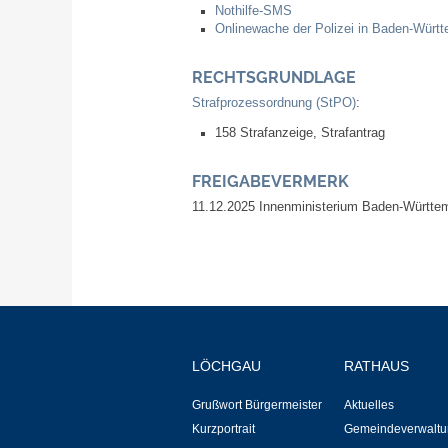
Nothilfe-SMS
Onlinewache der Polizei in Baden-Würt
RECHTSGRUNDLAGE
Strafprozessordnung (StPO)
:
158 Strafanzeige, Strafantrag
FREIGABEVERMERK
11.12.2025
Innenministerium Baden-Württe
LÖCHGAU
RATHAUS
Grußwort Bürgermeister
Aktuelles
Kurzportrait
Gemeindeverwaltu