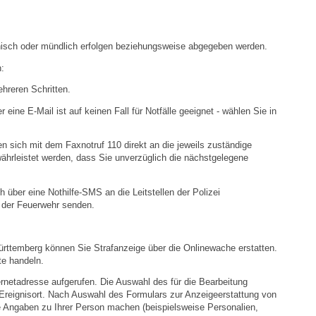
Stellenangebote
Ortsrecht
fonisch oder mündlich erfolgen beziehungsweise abgegeben werden.
:
Schadensmeldungen
ehreren Schritten.
Bürgerservice
ine E-Mail ist auf keinen Fall für Notfälle geeignet - wählen Sie in
Gemeinderat
 sich mit dem Faxnotruf 110 direkt an die jeweils zuständige
währleistet werden, dass Sie unverzüglich die nächstgelegene
Sitzungsberichte
über eine Nothilfe-SMS an die Leitstellen der Polizei
 der Feuerwehr senden.
Ratsinfo
Württemberg können Sie Strafanzeige über die Onlinewache erstatten.
Gutachterausschuss
te handeln.
ernetadresse aufgerufen. Die Auswahl des für die Bearbeitung
Leben
Ereignisort. Nach Auswahl des Formulars zur Anzeigeerstattung von
e Angaben zu Ihrer Person machen (beispielsweise Personalien,