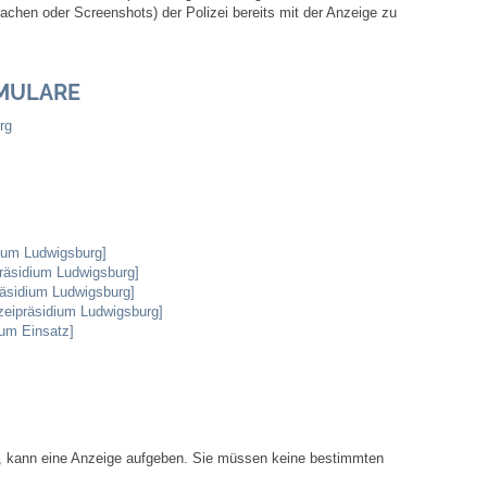
hen oder Screenshots) der Polizei bereits mit der Anzeige zu
Ortsplan
MULARE
Bildergalerie
rg
Rund um den Wein
Schlepper / Traktor
dium Ludwigsburg]
Rathaus
räsidium Ludwigsburg]
präsidium Ludwigsburg]
izeipräsidium Ludwigsburg]
Aktuelles
ium Einsatz]
Gemeindeverwaltung
Mitarbeiter
at, kann eine Anzeige aufgeben. Sie müssen keine bestimmten