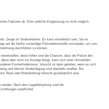
Notruf
Betreuung & Bildung
ichen Faktoren ab. Eine zeitliche Eingrenzung ist nicht möglich.
Schulen
rds. Zeuge im Strafverfahren. Es kann erforderlich sein, Sie im
Kindergärten
ge auf die hierfür zuständige Polizeidienststelle vorzuladen, um zum
vernehmung durchführen zu können.
Musikschule
e bereitstellen, desto höher sind die Chancen, dass die Polizei den
t, diese aber nicht zur Anzeige bringt, kann sich unter Umständen
sonderen Formerfordernisse. Vorsicht ist dann geboten, wenn es sich
Kirchen & Religionen
dung und falsche Verdächtigung sind ebenfalls strafbar. Bei
d, Raub oder Brandstiftung herrscht grundsätzlich eine
Evangelische Kirchengemeinde
 werden. Nach dem Legalitätsprinzip sind die
mittlungen verpflichtet.
Katholische Kirchengemeinde
Neuapostolische Kirche