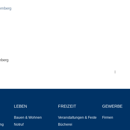
Hallen & Säle
temberg
Gemeindehalle
Sporthalle Greuth
Schulturnhalle
mberg
Hallen- und Raumreservierung
|
Soziale Einrichtungen
Gesundheit
LEBEN
FREIZEIT
GEWERBE
Freizeit
Bauen & Wohnen
Veranstaltungen & Feste
Firmen
ng
Notruf
Bücherei
Veranstaltungen & Feste