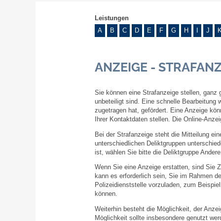
Leistungen
A
B
C
D
E
F
G
H
I
J
ANZEIGE - STRAFAN
Sie können eine Strafanzeige stellen, ganz 
unbeteiligt sind. Eine schnelle Bearbeitung
zugetragen hat, gefördert. Eine Anzeige kön
Ihrer Kontaktdaten stellen. Die Online-Anze
Bei der Strafanzeige steht die Mitteilung ei
unterschiedlichen Deliktgruppen unterschied
ist, wählen Sie bitte die Deliktgruppe Andere
Wenn Sie eine Anzeige erstatten, sind Sie Z
kann es erforderlich sein, Sie im Rahmen der
Polizeidienststelle vorzuladen, zum Beispi
können.
Weiterhin besteht die Möglichkeit, der Anz
Möglichkeit sollte insbesondere genutzt we