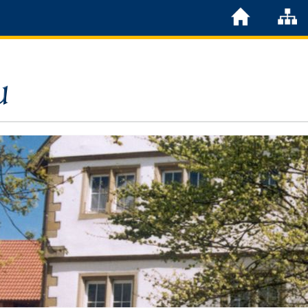
Löchgau
Grußwort Bürgermeister
Kurzportrait
Löchgau früher
Zahlen & Fakten
Steuern