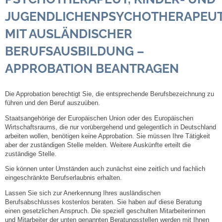
JUGENDLICHENPSYCHOTHERAPEU
Steuern
MIT AUSLÄNDISCHER
Gebühren und Beiträge
BERUFSAUSBILDUNG –
APPROBATION BEANTRAGEN
Ortsrecht
Haushalt 2026
Die Approbation berechtigt Sie, die entsprechende Berufsbezeichnung zu
führen und den Beruf auszuüben.
Staatsangehörige der Europäischen Union oder des Europäischen
Trinkwasser - Härtebereich
Wirtschaftsraums, die nur vorübergehend und gelegentlich in Deutschland
arbeiten wollen, benötigen keine Approbation. Sie müssen Ihre Tätigkeit
Redaktionsstatut für das Amtsblatt
aber der zuständigen Stelle melden. Weitere Auskünfte erteilt die
zuständige Stelle.
Sie können unter Umständen auch zunächst eine zeitlich und fachlich
Service
eingeschränkte Berufserlaubnis erhalten.
Lassen Sie sich zur Anerkennung Ihres ausländischen
Notdienste
Berufsabschlusses kostenlos beraten. Sie haben auf diese Beratung
einen gesetzlichen Anspruch. Die speziell geschulten Mitarbeiterinnen
Fahrplanauskünfte
und Mitarbeiter der unten genannten Beratungsstellen werden mit Ihnen