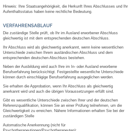
Leben
Hinweis: Ihre Staatsangehörigkeit, die Herkunft Ihres Abschlusses und Ihr
Aufenthaltsstatus haben keine rechtliche Bedeutung.
Bauen & Wohnen
VERFAHRENSABLAUF
Die zuständige Stelle prüft, ob Ihr im Ausland erworbener Abschluss
NETZMonitor
gleichwertig ist mit dem entsprechenden deutschen Abschluss.
Ihr Abschluss wird als gleichwertig anerkannt, wenn keine wesentlichen
Bodenrichtwerte
Unterschiede zwischen Ihrem ausländischen Abschluss und dem
entsprechenden deutschen Abschluss bestehen.
Bezirksschornsteinfeger
Neben der Ausbildung wird auch Ihre im In- oder Ausland erworbene
Berufserfahrung berücksichtigt. Festgestellte wesentliche Unterschiede
können durch einschlägige Berufserfahrung ausgeglichen werden.
Laufende beschränkte Ausschreibungen
Sie erhalten die Approbation, wenn Ihr Abschluss als gleichwertig
anerkannt wird und auch die übrigen Voraussetzungen erfüllt sind.
Bebauungspläne
Gibt es wesentliche Unterschiede zwischen Ihrer und der deutschen
Referenzqualifikation, können Sie an einer Prüfung teilnehmen, um die
Fortschreibung Flächennutzungsplan
Gleichwertigkeit zu erreichen.
Nähere Informationen erhalten Sie bei der
zuständigen Stelle
Förderprogramm Balkonkraftwerk
Automatische Anerkennung (nicht für
Psychotherapeutinnen/Psychotherapeuten):