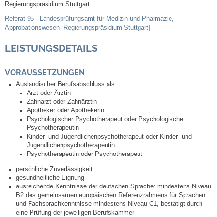
Mitarbeiter
Regierungspräsidium Stuttgart
Referat 95 - Landesprüfungsamt für Medizin und Pharmazie,
Stellenangebote
Approbationswesen [Regierungspräsidium Stuttgart]
LEISTUNGSDETAILS
Ortsrecht
VORAUSSETZUNGEN
Schadensmeldungen
Ausländischer Berufsabschluss als
Arzt oder Ärztin
Bürgerservice
Zahnarzt oder Zahnärztin
Apotheker oder Apothekerin
Psychologischer Psychotherapeut oder Psychologische
Gemeinderat
Psychotherapeutin
Kinder- und Jugendlichenpsychotherapeut oder Kinder- und
Jugendlichenpsychotherapeutin
Sitzungsberichte
Psychotherapeutin oder Psychotherapeut
persönliche Zuverlässigkeit
Ratsinfo
gesundheitliche Eignung
ausreichende Kenntnisse der deutschen Sprache: mindestens Niveau
B2 des gemeinsamen europäischen Referenzrahmens für Sprachen
Gutachterausschuss
und Fachsprachkenntnisse mindestens Niveau C1, bestätigt durch
eine Prüfung der jeweiligen Berufskammer