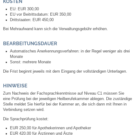
KOSTEN
EU: EUR 300,00
Selbsteintrag
EU vor Beitrittsdatum: EUR 350,00
Drittstaaten: EUR 450,00
Bei Mehraufwand kann sich die Verwaltungsgebühr erhöhen.
Nagelmuseum
BEARBEITUNGSDAUER
Kunst im Ort
Automatisches Anerkennungsverfahren: in der Regel weniger als drei
Monate
Dorfrundgang
Sonst: mehrere Monate
Die Frist beginnt jeweils mit dem Eingang der vollständigen Unterlagen.
Kunst- und Kulturkreis
HINWEISE
Freibad
Zum Nachweis der Fachsprachkenntnisse auf Niveau C1 müssen Sie
eine Prüfung bei der jeweiligen Heilberufekammer ablegen. Die zuständige
Stelle meldet Sie hierfür bei der Kammer an, die sich dann mit Ihnen in
Gaststätten
Verbindung setzen wird.
Die Sprachprüfung kostet:
Tourismus
EUR 250,00 für Apothekerinnen und Apotheker
EUR 420,00 für Ärztinnen und Ärzte