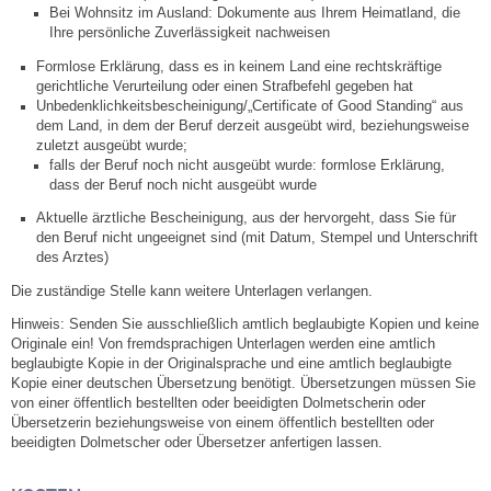
Bei Wohnsitz im Ausland: Dokumente aus Ihrem Heimatland, die
Ihre persönliche Zuverlässigkeit nachweisen
Veranstaltungen & Feste
Formlose Erklärung, dass es in keinem Land eine rechtskräftige
gerichtliche Verurteilung oder einen Strafbefehl gegeben hat
Veranstaltungskalender
Unbedenklichkeitsbescheinigung/„Certificate of Good Standing“ aus
dem Land, in dem der Beruf derzeit ausgeübt wird, beziehungsweise
zuletzt ausgeübt wurde;
Hasenropferfest
falls der Beruf noch nicht ausgeübt wurde: formlose Erklärung,
dass der Beruf noch nicht ausgeübt wurde
Bücherei
Aktuelle ärztliche Bescheinigung, aus der hervorgeht, dass Sie für
den Beruf nicht ungeeignet sind (mit Datum, Stempel und Unterschrift
des Arztes)
Veranstaltungen
Die zuständige Stelle kann weitere Unterlagen verlangen.
Jugend in Löchgau
Hinweis: Senden Sie ausschließlich amtlich beglaubigte Kopien und keine
Originale ein! Von fremdsprachigen Unterlagen werden eine amtlich
beglaubigte Kopie in der Originalsprache und eine amtlich beglaubigte
Skating-/Streetballanlage
Kopie einer deutschen Übersetzung benötigt. Übersetzungen müssen Sie
von einer öffentlich bestellten oder beeidigten Dolmetscherin oder
Übersetzerin beziehungsweise von einem öffentlich bestellten oder
Jugendhaus
beeidigten Dolmetscher oder Übersetzer anfertigen lassen.
Vereine