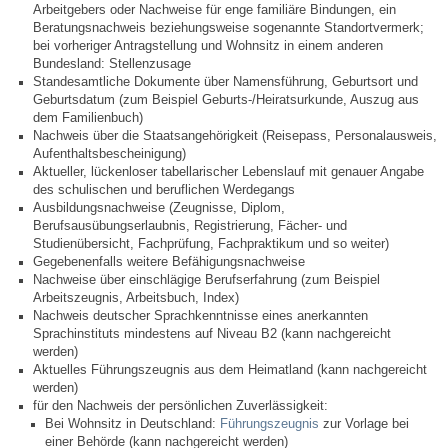
Arbeitgebers oder Nachweise für enge familiäre Bindungen, ein
Beratungsnachweis beziehungsweise sogenannte Standortvermerk;
Neuapostolische Kirche
bei vorheriger Antragstellung und Wohnsitz in einem anderen
Bundesland: Stellenzusage
Hallen & Säle
Standesamtliche Dokumente über Namensführung, Geburtsort und
Geburtsdatum (zum Beispiel Geburts-/Heiratsurkunde, Auszug aus
dem Familienbuch)
Gemeindehalle
Nachweis über die Staatsangehörigkeit (Reisepass, Personalausweis,
Aufenthaltsbescheinigung)
Aktueller, lückenloser tabellarischer Lebenslauf mit genauer Angabe
Sporthalle Greuth
des schulischen und beruflichen Werdegangs
Ausbildungsnachweise (Zeugnisse, Diplom,
Berufsausübungserlaubnis, Registrierung, Fächer- und
Schulturnhalle
Studienübersicht, Fachprüfung, Fachpraktikum und so weiter)
Gegebenenfalls weitere Befähigungsnachweise
Nachweise über einschlägige Berufserfahrung (zum Beispiel
Hallen- und Raumreservierung
Arbeitszeugnis, Arbeitsbuch, Index)
Nachweis deutscher Sprachkenntnisse eines anerkannten
Soziale Einrichtungen
Sprachinstituts mindestens auf Niveau B2 (kann nachgereicht
werden)
Aktuelles Führungszeugnis aus dem Heimatland (kann nachgereicht
Gesundheit
werden)
für den Nachweis der persönlichen Zuverlässigkeit:
Bei Wohnsitz in Deutschland:
Führungszeugnis
zur Vorlage bei
Freizeit
einer Behörde (kann nachgereicht werden)