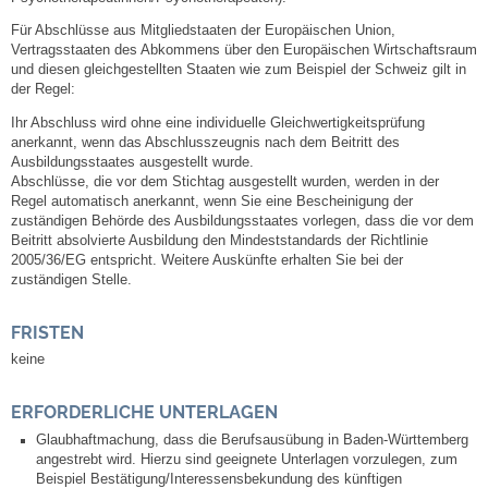
Kommunale Wärmeplanung
Für Abschlüsse aus Mitgliedstaaten der Europäischen Union,
Vertragsstaaten des Abkommens über den Europäischen Wirtschaftsraum
und diesen gleichgestellten Staaten wie zum Beispiel der Schweiz gilt in
Notruf
der Regel:
Ihr Abschluss wird ohne eine individuelle Gleichwertigkeitsprüfung
Betreuung & Bildung
anerkannt, wenn das Abschlusszeugnis nach dem Beitritt des
Ausbildungsstaates ausgestellt wurde.
Abschlüsse, die vor dem Stichtag ausgestellt wurden, werden in der
Schulen
Regel automatisch anerkannt, wenn Sie eine Bescheinigung der
zuständigen Behörde des Ausbildungsstaates vorlegen, dass die vor dem
Beitritt absolvierte Ausbildung den Mindeststandards der Richtlinie
Kindergärten
2005/36/EG entspricht.
Weitere Auskünfte erhalten Sie bei der
zuständigen Stelle.
Musikschule
FRISTEN
Kirchen & Religionen
keine
Evangelische Kirchengemeinde
ERFORDERLICHE UNTERLAGEN
Glaubhaftmachung, dass die Berufsausübung in Baden-Württemberg
angestrebt wird. Hierzu sind geeignete Unterlagen vorzulegen, zum
Katholische Kirchengemeinde
Beispiel Bestätigung/Interessensbekundung des künftigen