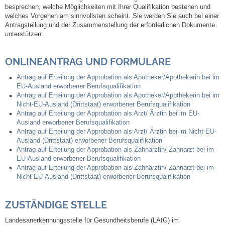
besprechen, welche Möglichkeiten mit Ihrer Qualifikation bestehen und
welches Vorgehen am sinnvollsten scheint. Sie werden Sie auch bei einer
Abfall-Infos
Antragstellung und der Zusammenstellung der erforderlichen Dokumente
unterstützen.
Ortsplan
ONLINEANTRAG UND FORMULARE
Bildergalerie
Antrag auf Erteilung der Approbation als Apotheker/Apothekerin bei im
EU-Ausland erworbener Berufsqualifikation
Antrag auf Erteilung der Approbation als Apotheker/Apothekerin bei im
Rund um den Wein
Nicht-EU-Ausland (Drittstaat) erworbener Berufsqualifikation
Antrag auf Erteilung der Approbation als Arzt/ Ärztin bei im EU-
Ausland erworbener Berufsqualifikation
Schlepper / Traktor
Antrag auf Erteilung der Approbation als Arzt/ Ärztin bei im Nicht-EU-
Ausland (Drittstaat) erworbener Berufsqualifikation
Antrag auf Erteilung der Approbation als Zahnärztin/ Zahnarzt bei im
Rathaus
EU-Ausland erworbener Berufsqualifikation
Antrag auf Erteilung der Approbation als Zahnärztin/ Zahnarzt bei im
Aktuelles
Nicht-EU-Ausland (Drittstaat) erworbener Berufsqualifikation
Gemeindeverwaltung
ZUSTÄNDIGE STELLE
Landesanerkennungsstelle für Gesundheitsberufe (LAfG) im