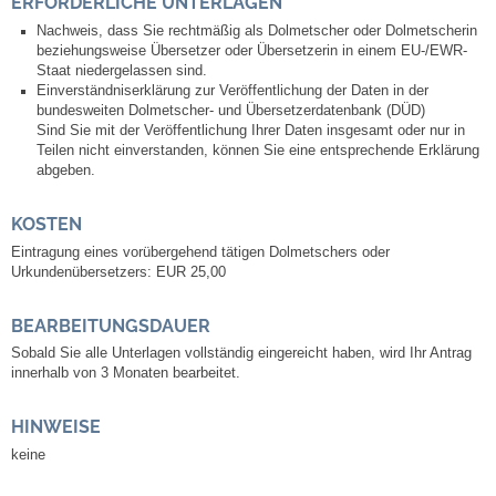
ERFORDERLICHE UNTERLAGEN
Leben
Nachweis, dass Sie rechtmäßig als Dolmetscher oder Dolmetscherin
beziehungsweise Übersetzer oder Übersetzerin in einem EU-/EWR-
Bauen & Wohnen
Staat niedergelassen sind.
Einverständniserklärung zur Veröffentlichung der Daten in der
bundesweiten Dolmetscher- und Übersetzerdatenbank (DÜD)
NETZMonitor
Sind Sie mit der Veröffentlichung Ihrer Daten insgesamt oder nur in
Teilen nicht einverstanden, können Sie eine entsprechende Erklärung
abgeben.
Bodenrichtwerte
KOSTEN
Bezirksschornsteinfeger
Eintragung eines vorübergehend tätigen Dolmetschers oder
Urkundenübersetzers: EUR 25,00
Laufende beschränkte Ausschreibungen
BEARBEITUNGSDAUER
Bebauungspläne
Sobald Sie alle Unterlagen vollständig eingereicht haben, wird Ihr Antrag
innerhalb von 3 Monaten bearbeitet.
Fortschreibung Flächennutzungsplan
HINWEISE
keine
Förderprogramm Balkonkraftwerk