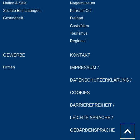
Hallen & Säle
Nagelmuseum
Soziale Einrichtungen
Kunst im Ort
Veranstaltungen & Feste
Gesundheit
Freibad
Gaststätten
Veranstaltungskalender
Tourismus
Regional
Hasenropferfest
GEWERBE
KONTAKT
Bücherei
Firmen
IMPRESSUM
/
Veranstaltungen
DATENSCHUTZERKLÄRUNG
/
Jugend in Löchgau
COOKIES
BARRIEREFREIHEIT
/
Skating-/Streetballanlage
LEICHTE SPRACHE
/
Jugendhaus
nach
GEBÄRDENSPRACHE
Oben
Vereine