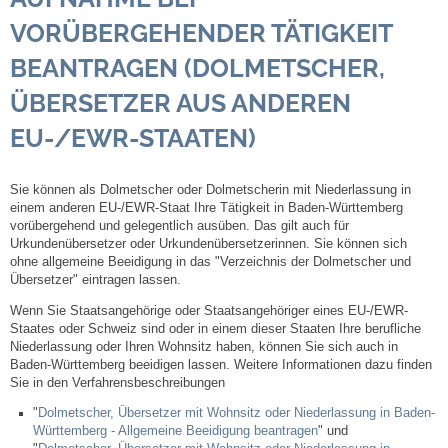
VORÜBERGEHENDER TÄTIGKEIT
Steuern
BEANTRAGEN (DOLMETSCHER,
Gebühren und Beiträge
ÜBERSETZER AUS ANDEREN
EU-/EWR-STAATEN)
Ortsrecht
Haushalt 2026
Sie können als Dolmetscher oder Dolmetscherin mit Niederlassung in
einem anderen EU-/EWR-Staat Ihre Tätigkeit in Baden-Württemberg
vorübergehend und gelegentlich ausüben. Das gilt auch für
Trinkwasser - Härtebereich
Urkundenübersetzer oder Urkundenübersetzerinnen. Sie können sich
ohne allgemeine Beeidigung in das "Verzeichnis der Dolmetscher und
Übersetzer" eintragen lassen.
Redaktionsstatut für das Amtsblatt
Wenn Sie Staatsangehörige oder Staatsangehöriger eines EU-/EWR-
Staates oder Schweiz sind oder in einem dieser Staaten Ihre berufliche
Service
Niederlassung oder Ihren Wohnsitz haben, können Sie sich auch in
Baden-Württemberg beeidigen lassen. Weitere Informationen dazu finden
Sie in den Verfahrensbeschreibungen
Notdienste
"
Dolmetscher, Übersetzer mit Wohnsitz oder Niederlassung in Baden-
Württemberg - Allgemeine Beeidigung beantragen
" und
Fahrplanauskünfte