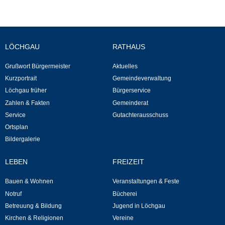
Neuapostolische Kirche
Hallen & Säle
LÖCHGAU
RATHAUS
Gemeindehalle
Grußwort Bürgermeister
Aktuelles
Kurzportrait
Gemeindeverwaltung
Löchgau früher
Bürgerservice
Sporthalle Greuth
Zahlen & Fakten
Gemeinderat
Service
Gutachterausschuss
Schulturnhalle
Ortsplan
Bildergalerie
Hallen- und Raumreservierung
LEBEN
FREIZEIT
Soziale Einrichtungen
Bauen & Wohnen
Veranstaltungen & Feste
Gesundheit
Notruf
Bücherei
Betreuung & Bildung
Jugend in Löchgau
Kirchen & Religionen
Vereine
Freizeit