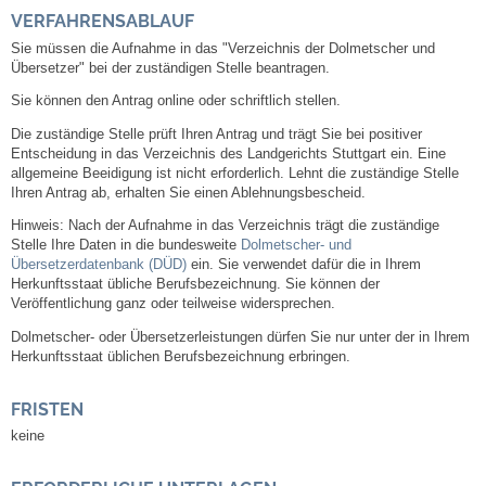
Mitarbeiter
VERFAHRENSABLAUF
Sie müssen die Aufnahme in das "Verzeichnis der Dolmetscher und
Stellenangebote
Übersetzer" bei der zuständigen Stelle beantragen.
Sie können den Antrag online oder schriftlich stellen.
Ortsrecht
Die zuständige Stelle prüft Ihren Antrag und trägt Sie bei positiver
Entscheidung in das Verzeichnis des Landgerichts Stuttgart ein. Eine
Schadensmeldungen
allgemeine Beeidigung ist nicht erforderlich. Lehnt die zuständige Stelle
Ihren Antrag ab, erhalten Sie einen Ablehnungsbescheid.
Bürgerservice
Hinweis: Nach der Aufnahme in das Verzeichnis trägt die zuständige
Stelle Ihre Daten in die bundesweite
Dolmetscher- und
Übersetzerdatenbank (DÜD)
ein. Sie verwendet dafür die in Ihrem
Gemeinderat
Herkunftsstaat übliche Berufsbezeichnung. Sie können der
Veröffentlichung ganz oder teilweise widersprechen.
Sitzungsberichte
Dolmetscher- oder Übersetzerleistungen dürfen Sie nur unter der in Ihrem
Herkunftsstaat üblichen Berufsbezeichnung erbringen.
Ratsinfo
FRISTEN
keine
Gutachterausschuss