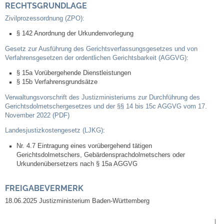
RECHTSGRUNDLAGE
Kommunale Wärmeplanung
Zivilprozessordnung (ZPO):
§ 142 Anordnung der Urkundenvorlegung
Notruf
Gesetz zur Ausführung des Gerichtsverfassungsgesetzes und von
Verfahrensgesetzen der ordentlichen Gerichtsbarkeit (AGGVG)
:
Betreuung & Bildung
§ 15a Vorübergehende Dienstleistungen
§ 15b Verfahrensgrundsätze
Schulen
Verwaltungsvorschrift des Justizministeriums zur Durchführung des
Gerichtsdolmetschergesetzes und der §§ 14 bis 15c AGGVG vom 17.
Kindergärten
November 2022 (PDF)
Landesjustizkostengesetz (LJKG)
:
Musikschule
Nr. 4.7 Eintragung eines vorübergehend tätigen
Gerichtsdolmetschers, Gebärdensprachdolmetschers oder
Kirchen & Religionen
Urkundenübersetzers nach § 15a AGGVG
FREIGABEVERMERK
Evangelische Kirchengemeinde
18.06.2025 Justizministerium Baden-Württemberg
Katholische Kirchengemeinde
|