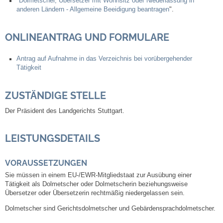
"
Dolmetscher, Übersetzer mit Wohnsitz oder Niederlassung in
anderen Ländern - Allgemeine Beeidigung beantragen
".
Abfall-Infos
ONLINEANTRAG UND FORMULARE
Ortsplan
Antrag auf Aufnahme in das Verzeichnis bei vorübergehender
Tätigkeit
Bildergalerie
ZUSTÄNDIGE STELLE
Rund um den Wein
Der Präsident des Landgerichts Stuttgart.
Schlepper / Traktor
LEISTUNGSDETAILS
Rathaus
VORAUSSETZUNGEN
Aktuelles
Sie müssen in einem EU-/EWR-Mitgliedstaat zur Ausübung einer
Tätigkeit als Dolmetscher oder Dolmetscherin beziehungsweise
Übersetzer oder Übersetzerin rechtmäßig niedergelassen sein.
Gemeindeverwaltung
Dolmetscher sind Gerichtsdolmetscher und Gebärdensprachdolmetscher.