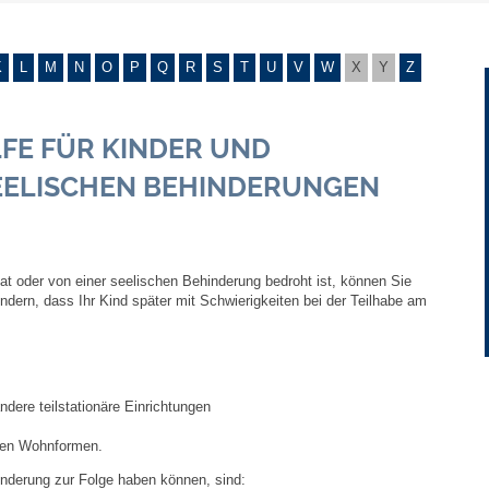
Gebühren und Beiträge
K
L
M
N
O
P
Q
R
S
T
U
V
W
X
Y
Z
Ortsrecht
FE FÜR KINDER UND
Haushalt 2026
SEELISCHEN BEHINDERUNGEN
Trinkwasser - Härtebereich
Redaktionsstatut für das Amtsblatt
at oder von einer seelischen Behinderung bedroht ist, können Sie
indern, dass Ihr Kind später mit Schwierigkeiten bei der Teilhabe am
Service
Notdienste
ndere teilstationäre Einrichtungen
Fahrplanauskünfte
igen Wohnformen.
hinderung
zur Folge
haben können
,
sind
:
Abfall-Infos