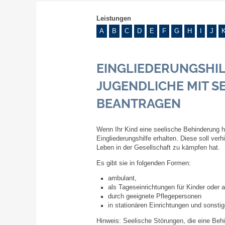
Leistungen
A
B
C
D
E
F
G
H
I
J
EINGLIEDERUNGSHIL
JUGENDLICHE MIT 
BEANTRAGEN
Wenn Ihr Kind eine seelische Behinderung h
Eingliederungshilfe erhalten.
Diese soll verh
Leben in der Gesellschaft zu kämpfen hat.
Es gibt sie in folgenden Formen:
ambulant,
als Tageseinrichtungen für Kinder oder a
durch geeignete Pflegepersonen
in stationären Einrichtungen und sonst
Hinweis:
Seelische Stör
ungen, die eine Be