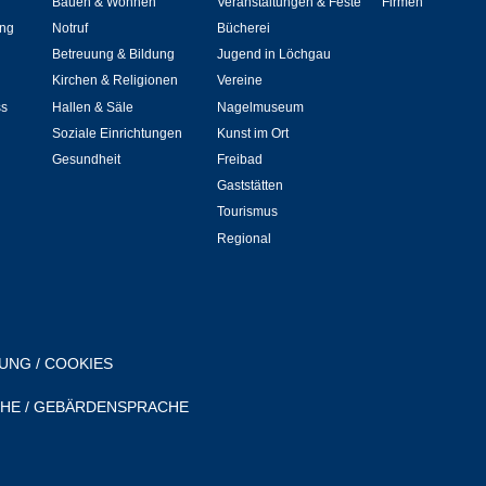
Bauen & Wohnen
Veranstaltungen & Feste
Firmen
ng
Notruf
Bücherei
Hallen & Säle
Betreuung & Bildung
Jugend in Löchgau
Kirchen & Religionen
Vereine
Gemeindehalle
ss
Hallen & Säle
Nagelmuseum
Soziale Einrichtungen
Kunst im Ort
Sporthalle Greuth
Gesundheit
Freibad
Gaststätten
Schulturnhalle
Tourismus
Regional
Hallen- und Raumreservierung
Soziale Einrichtungen
Gesundheit
RUNG
/
COOKIES
CHE
/
GEBÄRDENSPRACHE
Freizeit
Veranstaltungen & Feste