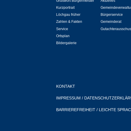
Grußwort Bürgermeister
Aktuelles
Kurzportrait
Gemeindeverwaltu
Löchgau früher
Bürgerservice
Zahlen & Fakten
Gemeinderat
Service
Gutachterausschu
Ortsplan
Bildergalerie
KONTAKT
IMPRESSUM
/
DATENSCHUTZERKLÄ
BARRIEREFREIHEIT
/
LEICHTE SPRA