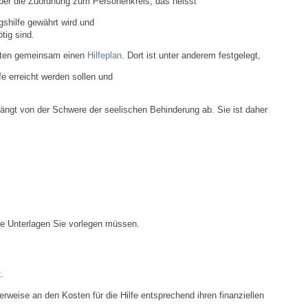
 über die Zuordnung zum Personenkreis, das heisst
Bauen & Wohnen
gshilfe gewährt wird und
tig sind.
NETZMonitor
iligten gemeinsam einen
Hilfeplan
. Dort ist unter anderem festgelegt,
fe erreicht werden sollen und
Bodenrichtwerte
hängt von der Schwere der seelischen Behinderung ab. Sie ist daher
Bezirksschornsteinfeger
Laufende beschränkte Ausschreibungen
Bebauungspläne
Fortschreibung Flächennutzungsplan
he Unterlagen Sie vorlegen müssen.
Förderprogramm Balkonkraftwerk
.
Kommunale Wärmeplanung
weise an den Kosten für die Hilfe entsprechend ihren finanziellen