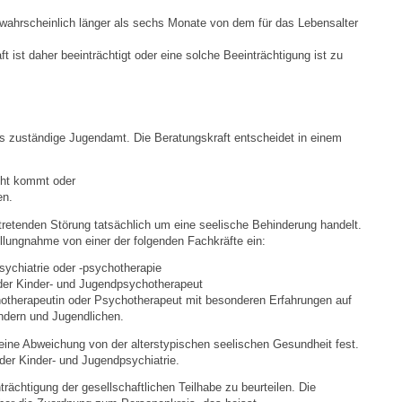
Stellenangebote
wahrscheinlich länger als sechs Monate von dem für das Lebensalter
Ortsrecht
t ist daher beeinträchtigt oder eine solche Beeinträchtigung ist zu
Schadensmeldungen
s zuständige Jugendamt. Die Beratungskraft entscheidet in einem
Bürgerservice
acht kommt oder
Gemeinderat
en.
tretenden Störung tatsächlich um eine seelische Behinderung handelt.
Sitzungsberichte
llungnahme von einer der folgenden Fachkräfte ein:
sychiatrie oder -psychotherapie
Ratsinfo
der Kinder- und Jugendpsychotherapeut
otherapeutin oder Psychotherapeut mit besonderen Erfahrungen auf
ndern und Jugendlichen.
Gutachterausschuss
ine Abweichung von der alterstypischen seelischen Gesundheit fest.
 der Kinder- und Jugendpsychiatrie.
Leben
trächtigung der gesellschaftlichen Teilhabe zu beurteilen. Die