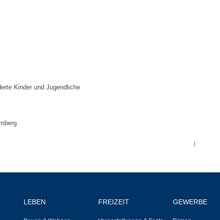
Notruf
Betreuung & Bildung
Schulen
Kindergärten
nderte Kinder und Jugendliche
Musikschule
emberg
Kirchen & Religionen
|
Evangelische Kirchengemeinde
Katholische Kirchengemeinde
LEBEN
FREIZEIT
GEWERBE
Neuapostolische Kirche