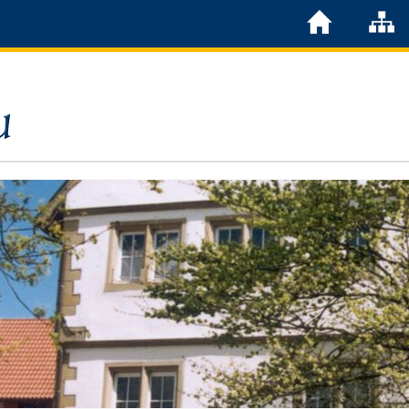
Löchgau
Grußwort Bürgermeister
Kurzportrait
Löchgau früher
Zahlen & Fakten
Steuern