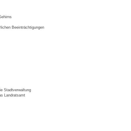
Ortsplan
Gehirns
rlichen Beeinträchtigungen
Bildergalerie
Rund um den Wein
Schlepper / Traktor
Rathaus
Aktuelles
ie Stadtverwaltung
as Landratsamt
Gemeindeverwaltung
Mitarbeiter