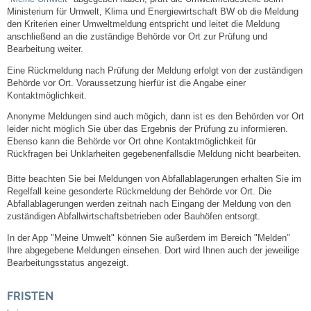
Mitarbeiter
Ministerium für Umwelt, Klima und Energiewirtschaft BW ob die Meldung
den Kriterien einer Umweltmeldung entspricht und leitet die Meldung
anschließend an die zuständige Behörde vor Ort zur Prüfung und
Stellenangebote
Bearbeitung weiter.
Eine Rückmeldung nach Prüfung der Meldung erfolgt von der zuständigen
Ortsrecht
Behörde vor Ort. Voraussetzung hierfür ist die Angabe einer
Kontaktmöglichkeit.
Schadensmeldungen
Anonyme Meldungen sind auch mögich, dann ist es den Behörden vor Ort
leider nicht möglich Sie über das Ergebnis der Prüfung zu informieren.
Ebenso kann die Behörde vor Ort ohne Kontaktmöglichkeit für
Bürgerservice
Rückfragen bei Unklarheiten gegebenenfallsdie Meldung nicht bearbeiten.
Gemeinderat
Bitte beachten Sie bei Meldungen von Abfallablagerungen erhalten Sie im
Regelfall keine gesonderte Rückmeldung der Behörde vor Ort. Die
Abfallablagerungen werden zeitnah nach Eingang der Meldung von den
Sitzungsberichte
zuständigen Abfallwirtschaftsbetrieben oder Bauhöfen entsorgt.
In der App "Meine Umwelt" können Sie außerdem im Bereich "Melden"
Ratsinfo
Ihre abgegebene Meldungen einsehen. Dort wird Ihnen auch der jeweilige
Bearbeitungsstatus angezeigt.
Gutachterausschuss
FRISTEN