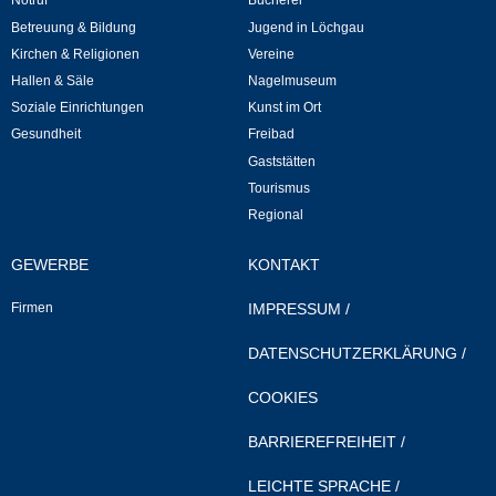
Notruf
Bücherei
Betreuung & Bildung
Jugend in Löchgau
Neuapostolische Kirche
Kirchen & Religionen
Vereine
Hallen & Säle
Nagelmuseum
Hallen & Säle
Soziale Einrichtungen
Kunst im Ort
Gesundheit
Freibad
Gemeindehalle
Gaststätten
Tourismus
Sporthalle Greuth
Regional
Schulturnhalle
GEWERBE
KONTAKT
Firmen
IMPRESSUM
/
Hallen- und Raumreservierung
DATENSCHUTZERKLÄRUNG
/
Soziale Einrichtungen
COOKIES
Gesundheit
BARRIEREFREIHEIT
/
Freizeit
LEICHTE SPRACHE
/