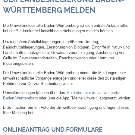
WÜRTTEMBERG MELDEN
Steuern
Die Umweltmeldestelle Baden-Württemberg ist die zentrale Anlaufstelle,
Gebühren und Beiträge
bei der Sie konkrete Umweltbeeinträchtigungen melden können.
Ortsrecht
Dazu gehören Abfallablagerungen in größerem Umfang,
Bauschuttablagerungen, Zerstörung von Biotopen, Eingriffe in Natur- und
Landschaftsschutzgebiete, Gewässerverunreinigung, Ausbringung von
Haushalt 2026
Gülle im Gewässerrandstreifen, Rauchschwaden oder Lärm von
Industriegebieten.
Trinkwasser - Härtebereich
Die Umweltmeldestelle Baden-Württemberg nimmt die Meldungen über
umweltschädliche Vorgänge entgegen und leitet diese den zuständigen
Behörden vor Ort zur Bearbeitung weiter.
Redaktionsstatut für das Amtsblatt
Umweltmeldungen können über das
Meldeformular im Umweltportal
Baden-Württemberg
oder über die App "Meine Umwelt"
abgesetzt werden.
Service
Bitte machen Sie ein Foto der Umweltbeeinträchtigung und fügen dieses
Ihrer Meldung bei.
Notdienste
ONLINEANTRAG UND FORMULARE
Fahrplanauskünfte