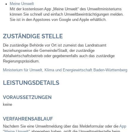
Meine Umwelt
Mit der kostenlosen App „Meine Umwelt“ des Umweltministeriums
Abfall-Infos
können Sie schnell und einfach Umweltbeeinträchtigungen melden.
Sie ist in den Appstores von Google und Apple erhältlich.
Ortsplan
ZUSTÄNDIGE STELLE
Bildergalerie
Die zuständige Behörde vor Ort ist zumeist das Landratsamt
beziehungsweise die Gemeinde/Stadt, der zuständige
Abfallwirtschaftsbetrieb oder gegebenenfalls auch das zuständige
Rund um den Wein
Regierungspräsidium.
Ministerium für Umwelt, Klima und Energiewirtschaft Baden-Württemberg
Schlepper / Traktor
LEISTUNGSDETAILS
Rathaus
VORAUSSETZUNGEN
Aktuelles
keine
Gemeindeverwaltung
VERFAHRENSABLAUF
Nachdem Sie eine Umweltmeldung über das Meldeformular oder die
App
"Meine Umwelt"
abgegeben haben, prüft die Umweltmeldestelle beim