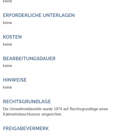
keine
Leben
ERFORDERLICHE UNTERLAGEN
Bauen & Wohnen
keine
NETZMonitor
KOSTEN
keine
Bodenrichtwerte
BEARBEITUNGSDAUER
Bezirksschornsteinfeger
keine
Laufende beschränkte Ausschreibungen
HINWEISE
keine
Bebauungspläne
RECHTSGRUNDLAGE
Fortschreibung Flächennutzungsplan
Die Umweltmeldestelle wurde 1974 auf Rechtsgrundlage eines
Kabinettsbeschlusses eingerichtet.
Förderprogramm Balkonkraftwerk
FREIGABEVERMERK