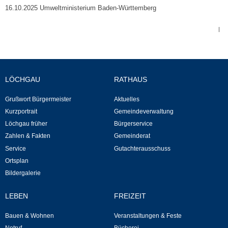
16.10.2025 Umweltministerium Baden-Württemberg
Kommunale Wärmeplanung
|
Notruf
Betreuung & Bildung
LÖCHGAU
RATHAUS
Schulen
Grußwort Bürgermeister
Aktuelles
Kurzportrait
Gemeindeverwaltung
Kindergärten
Löchgau früher
Bürgerservice
Zahlen & Fakten
Gemeinderat
Musikschule
Service
Gutachterausschuss
Ortsplan
Kirchen & Religionen
Bildergalerie
Evangelische Kirchengemeinde
LEBEN
FREIZEIT
Bauen & Wohnen
Veranstaltungen & Feste
Katholische Kirchengemeinde