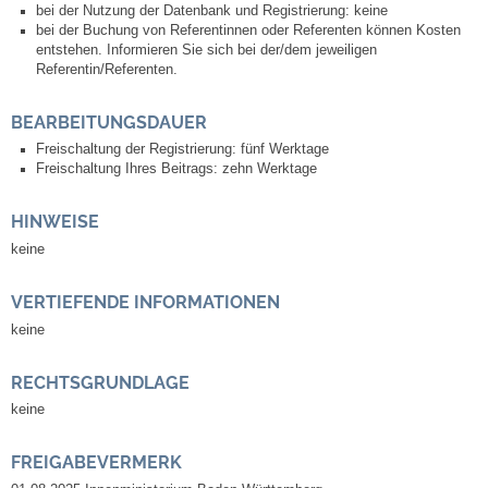
bei der Nutzung der Datenbank und Registrierung: keine
Leben
bei der Buchung von Referentinnen oder Referenten können Kosten
entstehen. Informieren Sie sich bei der/dem jeweiligen
Bauen & Wohnen
Referentin/Referenten.
BEARBEITUNGSDAUER
NETZMonitor
Freischaltung der Registrierung: fünf Werktage
Freischaltung Ihres Beitrags: zehn Werktage
Bodenrichtwerte
HINWEISE
Bezirksschornsteinfeger
keine
Laufende beschränkte Ausschreibungen
VERTIEFENDE INFORMATIONEN
keine
Bebauungspläne
RECHTSGRUNDLAGE
Fortschreibung Flächennutzungsplan
keine
Förderprogramm Balkonkraftwerk
FREIGABEVERMERK