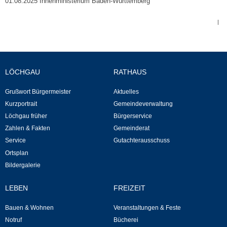
01.08.2025 Innenministerium Baden-Württemberg
Kommunale Wärmeplanung
|
Notruf
Betreuung & Bildung
LÖCHGAU
RATHAUS
Schulen
Grußwort Bürgermeister
Aktuelles
Kurzportrait
Gemeindeverwaltung
Kindergärten
Löchgau früher
Bürgerservice
Zahlen & Fakten
Gemeinderat
Musikschule
Service
Gutachterausschuss
Ortsplan
Kirchen & Religionen
Bildergalerie
LEBEN
FREIZEIT
Evangelische Kirchengemeinde
Bauen & Wohnen
Veranstaltungen & Feste
Katholische Kirchengemeinde
Notruf
Bücherei