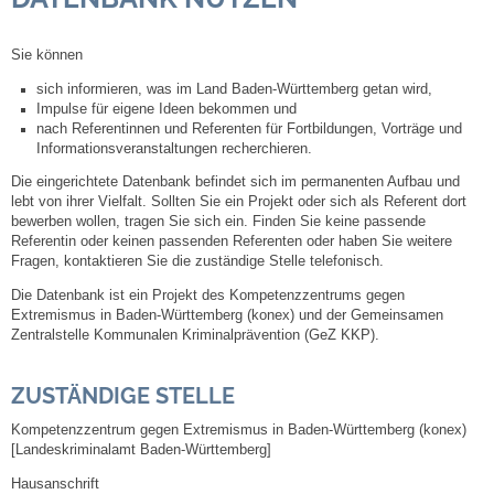
Steuern
Sie können
sich informieren, was im Land Baden-Württemberg getan wird,
Gebühren und Beiträge
Impulse für eigene Ideen bekommen und
nach Referentinnen und Referenten für Fortbildungen, Vorträge und
Informationsveranstaltungen recherchieren.
Ortsrecht
Die eingerichtete Datenbank befindet sich im permanenten Aufbau und
lebt von ihrer Vielfalt. Sollten Sie ein Projekt oder sich als Referent dort
Haushalt 2026
bewerben wollen, tragen Sie sich ein. Finden Sie keine passende
Referentin oder keinen passenden Referenten oder haben Sie weitere
Fragen, kontaktieren Sie die zuständige Stelle telefonisch.
Trinkwasser - Härtebereich
Die Datenbank ist ein Projekt des Kompetenzzentrums gegen
Extremismus in Baden-Württemberg (konex) und der Gemeinsamen
Redaktionsstatut für das Amtsblatt
Zentralstelle Kommunalen Kriminalprävention (GeZ KKP).
Service
ZUSTÄNDIGE STELLE
Kompetenzzentrum gegen Extremismus in Baden-Württemberg (konex)
Notdienste
[Landeskriminalamt Baden-Württemberg]
Hausanschrift
Fahrplanauskünfte