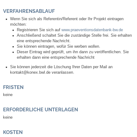
Mitarbeiter
VERFAHRENSABLAUF
Stellenangebote
Wenn Sie sich als Referentin/Referent oder Ihr Projekt eintragen
möchten:
Registrieren Sie sich auf
www.praeventionsdatenbank-bw.de
Ortsrecht
Anschließend schaltet Sie die zuständige Stelle frei. Sie erhalten
eine entsprechende Nachricht.
Sie können eintragen, wofür Sie werben wollen.
Schadensmeldungen
Dieser Eintrag wird geprüft, um ihn dann zu veröffentlichen. Sie
erhalten dann eine entsprechende Nachricht
Bürgerservice
Sie können jederzeit die Löschung Ihrer Daten per Mail an
kontakt@konex.bwl.de veranlassen.
Gemeinderat
FRISTEN
Sitzungsberichte
keine
ERFORDERLICHE UNTERLAGEN
Ratsinfo
keine
Gutachterausschuss
KOSTEN