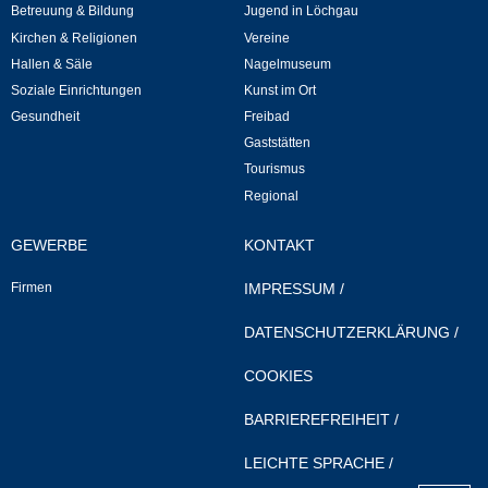
Betreuung & Bildung
Jugend in Löchgau
Neuapostolische Kirche
Kirchen & Religionen
Vereine
Hallen & Säle
Nagelmuseum
Hallen & Säle
Soziale Einrichtungen
Kunst im Ort
Gesundheit
Freibad
Gemeindehalle
Gaststätten
Tourismus
Regional
Sporthalle Greuth
GEWERBE
KONTAKT
Schulturnhalle
Firmen
IMPRESSUM
/
Hallen- und Raumreservierung
DATENSCHUTZERKLÄRUNG
/
Soziale Einrichtungen
COOKIES
Gesundheit
BARRIEREFREIHEIT
/
LEICHTE SPRACHE
/
Freizeit