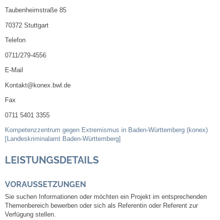
Taubenheimstraße 85
Abfall-Infos
70372 Stuttgart
Telefon
Ortsplan
0711/279-4556
E-Mail
Bildergalerie
Kontakt@konex.bwl.de
Rund um den Wein
Fax
0711 5401 3355
Schlepper / Traktor
Kompetenzzentrum gegen Extremismus in Baden-Württemberg (konex)
[Landeskriminalamt Baden-Württemberg]
Rathaus
LEISTUNGSDETAILS
Aktuelles
VORAUSSETZUNGEN
Sie suchen Informationen oder möchten ein Projekt im entsprechenden
Gemeindeverwaltung
Themenbereich bewerben oder sich als Referentin oder Referent zur
Verfügung stellen.