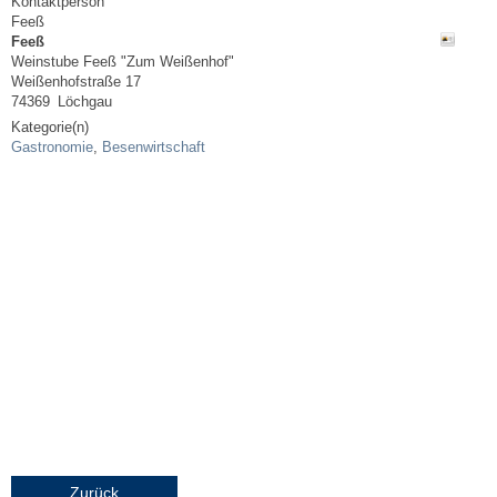
Kontaktperson
Feeß
Steuern
Feeß
Weinstube Feeß "Zum Weißenhof"
Weißenhofstraße 17
Gebühren und Beiträge
74369
Löchgau
Kategorie(n)
Gastronomie
,
Besenwirtschaft
Ortsrecht
Haushalt 2026
Trinkwasser - Härtebereich
Redaktionsstatut für das Amtsblatt
Service
Notdienste
Fahrplanauskünfte
Zurück