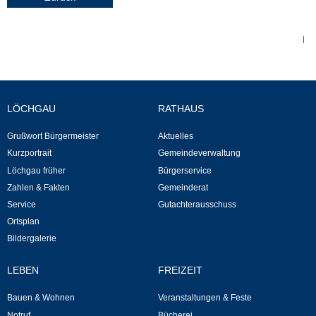
Abfall-Infos
|
Ortsplan
Bildergalerie
LÖCHGAU
RATHAUS
Grußwort Bürgermeister
Aktuelles
Rund um den Wein
Kurzportrait
Gemeindeverwaltung
Löchgau früher
Bürgerservice
Schlepper / Traktor
Zahlen & Fakten
Gemeinderat
Service
Gutachterausschuss
Rathaus
Ortsplan
Bildergalerie
Aktuelles
LEBEN
FREIZEIT
Gemeindeverwaltung
Bauen & Wohnen
Veranstaltungen & Feste
Notruf
Bücherei