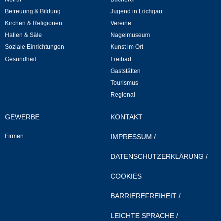
Mitarbeiter
Betreuung & Bildung
Jugend in Löchgau
Kirchen & Religionen
Vereine
Stellenangebote
Hallen & Säle
Nagelmuseum
Soziale Einrichtungen
Kunst im Ort
Ortsrecht
Gesundheit
Freibad
Gaststätten
Schadensmeldungen
Tourismus
Regional
Bürgerservice
GEWERBE
KONTAKT
Gemeinderat
Firmen
IMPRESSUM
/
Sitzungsberichte
DATENSCHUTZERKLÄRUNG
/
COOKIES
Ratsinfo
BARRIEREFREIHEIT
/
Gutachterausschuss
LEICHTE SPRACHE
/