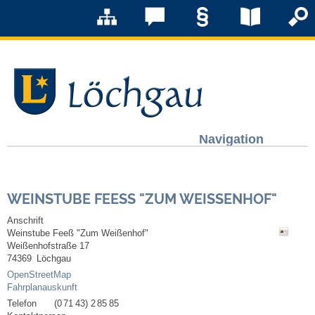
Navigation
Löchgau
WEINSTUBE FEESS "ZUM WEISSENHOF"
Grußwort Bürgermeister
Anschrift
Weinstube Feeß "Zum Weißenhof"
Kurzportrait
Weißenhofstraße 17
74369
Löchgau
Löchgau früher
OpenStreetMap
Fahrplanauskunft
Telefon
(0
71
43) 2
85
85
Zahlen & Fakten