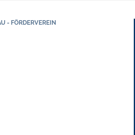
Gebühren und Beiträge
 - FÖRDERVEREIN
Ortsrecht
Haushalt 2026
Trinkwasser - Härtebereich
Redaktionsstatut für das Amtsblatt
Service
Notdienste
Fahrplanauskünfte
Abfall-Infos