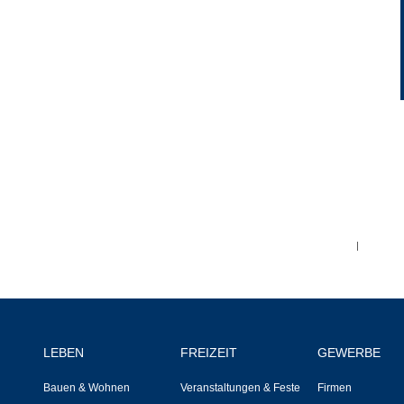
Ortsplan
Bildergalerie
Rund um den Wein
Schlepper / Traktor
Rathaus
|
Aktuelles
Gemeindeverwaltung
LEBEN
FREIZEIT
GEWERBE
Mitarbeiter
Bauen & Wohnen
Veranstaltungen & Feste
Firmen