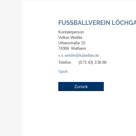
FUSSBALLVEREIN LÖCHGAU
Kontaktperson
Volker
Weible
Urbanstraße 15
74369
Walheim
v.s.weible@kabelbw.de
Telefon
(0
71
43) 3
36
86
Sport
Zurück