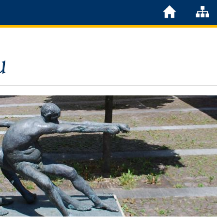
Löchgau
Grußwort Bürgermeister
Kurzportrait
Löchgau früher
Zahlen & Fakten
Steuern