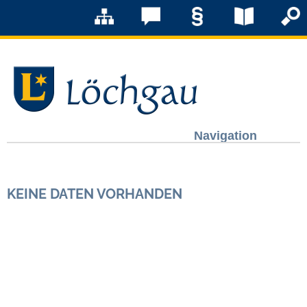
Navigation
Löchgau
KEINE DATEN VORHANDEN
Grußwort Bürgermeister
Kurzportrait
Löchgau früher
Zahlen & Fakten