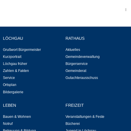
|
Abfall-Infos
Ortsplan
LÖCHGAU
RATHAUS
Bildergalerie
Grußwort Bürgermeister
Aktuelles
Kurzportrait
Gemeindeverwaltung
Rund um den Wein
Löchgau früher
Bürgerservice
Zahlen & Fakten
Gemeinderat
Schlepper / Traktor
Service
Gutachterausschuss
Ortsplan
Rathaus
Bildergalerie
Aktuelles
LEBEN
FREIZEIT
Bauen & Wohnen
Veranstaltungen & Feste
Gemeindeverwaltung
Notruf
Bücherei
Betreuung & Bildung
Jugend in Löchgau