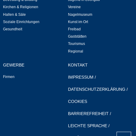
Mitarbeiter
Kirchen & Religionen
Vereine
Hallen & Säle
Nagelmuseum
Stellenangebote
Soziale Einrichtungen
Kunst im Ort
Gesundheit
Freibad
Ortsrecht
Gaststätten
Tourismus
Schadensmeldungen
Regional
Bürgerservice
GEWERBE
KONTAKT
Firmen
IMPRESSUM
/
Gemeinderat
DATENSCHUTZERKLÄRUNG
/
Sitzungsberichte
COOKIES
Ratsinfo
BARRIEREFREIHEIT
/
Gutachterausschuss
LEICHTE SPRACHE
/
nach