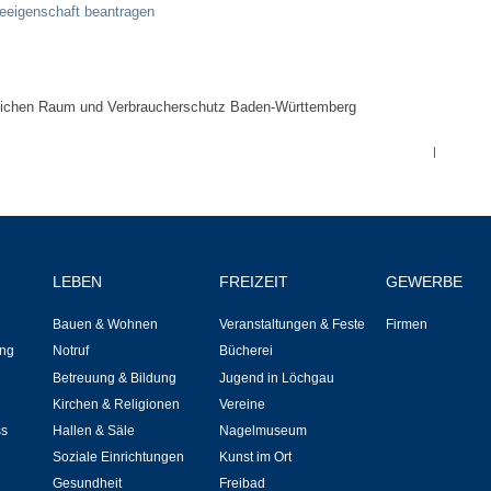
Stellenangebote
eeigenschaft beantragen
Ortsrecht
dlichen Raum und Verbraucherschutz Baden-Württemberg
Schadensmeldungen
|
Bürgerservice
Gemeinderat
LEBEN
FREIZEIT
GEWERBE
Sitzungsberichte
Bauen & Wohnen
Veranstaltungen & Feste
Firmen
Ratsinfo
ng
Notruf
Bücherei
Betreuung & Bildung
Jugend in Löchgau
Gutachterausschuss
Kirchen & Religionen
Vereine
ss
Hallen & Säle
Nagelmuseum
Leben
Soziale Einrichtungen
Kunst im Ort
Gesundheit
Freibad