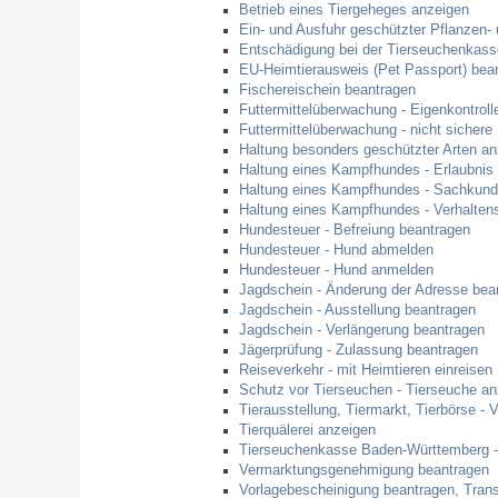
Betrieb eines Tiergeheges anzeigen
Ein- und Ausfuhr geschützter Pflanzen-
Entschädigung bei der Tierseuchenkass
EU-Heimtierausweis (Pet Passport) bea
Fischereischein beantragen
Futtermittelüberwachung - Eigenkontrol
Futtermittelüberwachung - nicht sichere 
Haltung besonders geschützter Arten an
Haltung eines Kampfhundes - Erlaubnis
Haltung eines Kampfhundes - Sachkun
Haltung eines Kampfhundes - Verhalten
Hundesteuer - Befreiung beantragen
Hundesteuer - Hund abmelden
Hundesteuer - Hund anmelden
Jagdschein - Änderung der Adresse bea
Jagdschein - Ausstellung beantragen
Jagdschein - Verlängerung beantragen
Jägerprüfung - Zulassung beantragen
Reiseverkehr - mit Heimtieren einreisen
Schutz vor Tierseuchen - Tierseuche an
Tierausstellung, Tiermarkt, Tierbörse - 
Tierquälerei anzeigen
Tierseuchenkasse Baden-Württemberg - l
Vermarktungsgenehmigung beantragen
Vorlagebescheinigung beantragen, Tran