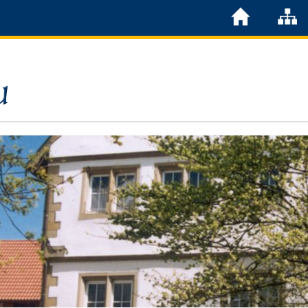
Löchgau
Grußwort Bürgermeister
Kurzportrait
Löchgau früher
Zahlen & Fakten
Steuern