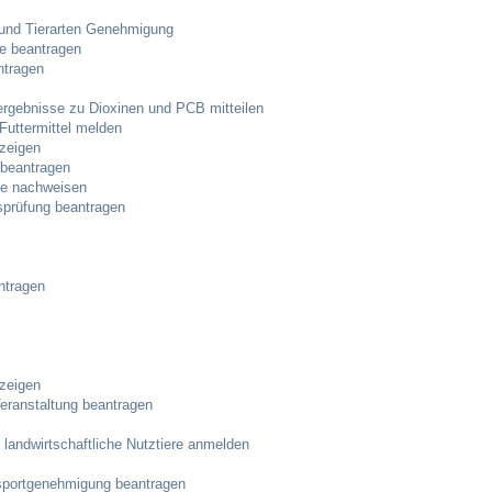
 und Tierarten Genehmigung
e beantragen
Ortsplan
ntragen
Bildergalerie
lergebnisse zu Dioxinen und PCB mitteilen
Futtermittel melden
zeigen
Rund um den Wein
 beantragen
de nachweisen
sprüfung beantragen
Schlepper / Traktor
Rathaus
ntragen
Aktuelles
Gemeindeverwaltung
zeigen
Veranstaltung beantragen
Mitarbeiter
andwirtschaftliche Nutztiere anmelden
sportgenehmigung beantragen