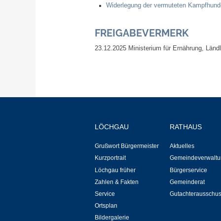
Widerlegung der vermuteten Kampfhund
FREIGABEVERMERK
23.12.2025
Ministerium für Ernährung, Län
LÖCHGAU
RATHAUS
Grußwort Bürgermeister
Aktuelles
Kurzportrait
Gemeindeverwaltu
Löchgau früher
Bürgerservice
Zahlen & Fakten
Gemeinderat
Service
Gutachterausschu
Ortsplan
Bildergalerie