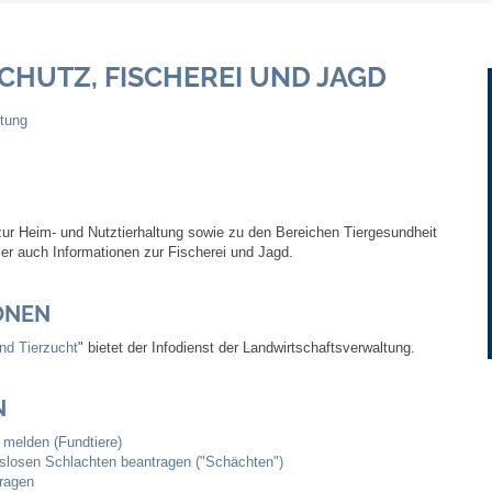
Gebühren und Beiträge
CHUTZ, FISCHEREI UND JAGD
Ortsrecht
ltung
Haushalt 2026
Trinkwasser - Härtebereich
zur Heim- und Nutztierhaltung sowie zu den Bereichen Tiergesundheit
ier auch Informationen zur Fischerei und Jagd.
Redaktionsstatut für das Amtsblatt
ONEN
Service
und Tierzucht
" bietet der Infodienst der Landwirtschaftsverwaltung.
Notdienste
N
Fahrplanauskünfte
 melden (Fundtiere)
osen Schlachten beantragen ("Schächten")
tragen
Abfall-Infos