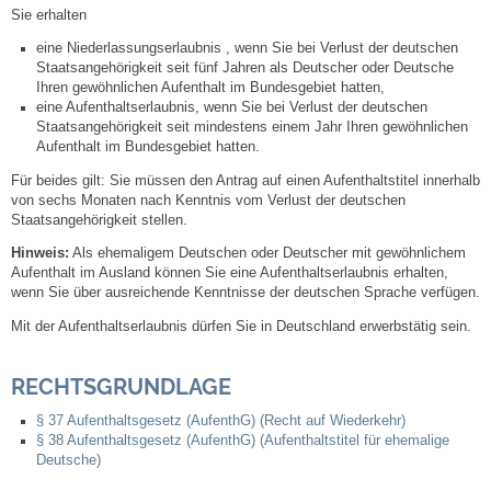
Sie erhalten
eine Niederlassungserlaubnis , wenn Sie bei Verlust der deutschen
Abfall-Infos
Staatsangehörigkeit seit fünf Jahren als Deutscher oder Deutsche
Ihren gewöhnlichen Aufenthalt im Bundesgebiet hatten,
Ortsplan
eine Aufenthaltserlaubnis, wenn Sie bei Verlust der deutschen
Staatsangehörigkeit seit mindestens einem Jahr Ihren gewöhnlichen
Aufenthalt im Bundesgebiet hatten.
Bildergalerie
Für beides gilt: Sie müssen den Antrag auf einen Aufenthaltstitel innerhalb
von sechs Monaten nach Kenntnis vom Verlust der deutschen
Rund um den Wein
Staatsangehörigkeit stellen.
Hinweis:
Als ehemaligem Deutschen oder Deutscher mit gewöhnlichem
Schlepper / Traktor
Aufenthalt im Ausland können Sie eine Aufenthaltserlaubnis erhalten,
wenn Sie über ausreichende Kenntnisse der deutschen Sprache verfügen.
Mit der Aufenthaltserlaubnis dürfen Sie in Deutschland erwerbstätig sein.
Rathaus
RECHTSGRUNDLAGE
Aktuelles
§ 37 Aufenthaltsgesetz (AufenthG) (Recht auf Wiederkehr)
Gemeindeverwaltung
§ 38 Aufenthaltsgesetz (AufenthG) (Aufenthaltstitel für ehemalige
Deutsche)