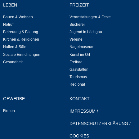
Leben
LEBEN
FREIZEIT
Bauen & Wohnen
Veranstaltungen & Feste
Bauen & Wohnen
Notruf
Bücherei
Betreuung & Bildung
Jugend in Löchgau
NETZMonitor
Kirchen & Religionen
Vereine
Hallen & Säle
Nagelmuseum
Bodenrichtwerte
Soziale Einrichtungen
Kunst im Ort
Gesundheit
Freibad
Bezirksschornsteinfeger
Gaststätten
Tourismus
Laufende beschränkte Ausschreibungen
Regional
Bebauungspläne
GEWERBE
KONTAKT
Firmen
IMPRESSUM
/
Fortschreibung Flächennutzungsplan
DATENSCHUTZERKLÄRUNG
/
Förderprogramm Balkonkraftwerk
COOKIES