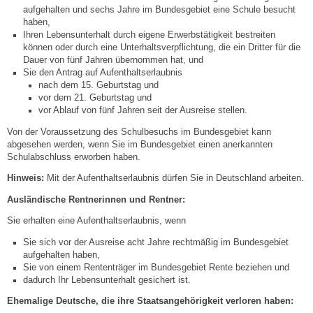
aufgehalten und sechs Jahre im Bundesgebiet eine Schule besucht
haben,
Steuern
Ihren Lebensunterhalt durch eigene Erwerbstätigkeit bestreiten
können oder durch eine Unterhaltsverpflichtung, die ein Dritter für die
Dauer von fünf Jahren übernommen hat, und
Gebühren und Beiträge
Sie den Antrag auf Aufenthaltserlaubnis
nach dem 15. Geburtstag und
Ortsrecht
vor dem 21. Geburtstag und
vor Ablauf von fünf Jahren seit der Ausreise stellen.
Von der Voraussetzung des Schulbesuchs im Bundesgebiet kann
Haushalt 2026
abgesehen werden, wenn Sie im Bundesgebiet einen anerkannten
Schulabschluss erworben haben.
Trinkwasser - Härtebereich
Hinweis:
Mit der Aufenthaltserlaubnis dürfen Sie in Deutschland arbeiten.
Ausländische Rentnerinnen und Rentner:
Redaktionsstatut für das Amtsblatt
Sie erhalten eine Aufenthaltserlaubnis, wenn
Service
Sie sich vor der Ausreise acht Jahre rechtmäßig im Bundesgebiet
aufgehalten haben,
Sie von einem Rententräger im Bundesgebiet Rente beziehen und
Notdienste
dadurch Ihr Lebensunterhalt gesichert ist.
Ehemalige Deutsche, die ihre Staatsangehörigkeit verloren haben:
Fahrplanauskünfte