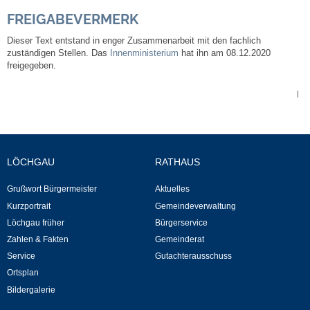
Mitarbeiter
FREIGABEVERMERK
Stellenangebote
Dieser Text entstand in enger Zusammenarbeit mit den fachlich
zuständigen Stellen. Das
Innenministerium
hat ihn am 08.12.2020
freigegeben.
Ortsrecht
|
Schadensmeldungen
Bürgerservice
LÖCHGAU
RATHAUS
Gemeinderat
Grußwort Bürgermeister
Aktuelles
Kurzportrait
Gemeindeverwaltung
Sitzungsberichte
Löchgau früher
Bürgerservice
Zahlen & Fakten
Gemeinderat
Ratsinfo
Service
Gutachterausschuss
Ortsplan
Gutachterausschuss
Bildergalerie