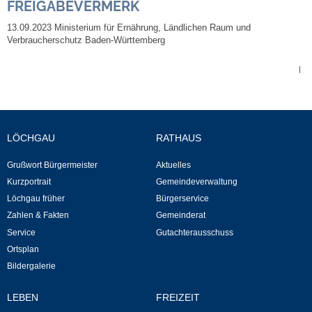
Mitarbeiter
FREIGABEVERMERK
13.09.2023 Ministerium für Ernährung, Ländlichen Raum und
Stellenangebote
Verbraucherschutz Baden-Württemberg
|
Ortsrecht
Schadensmeldungen
LÖCHGAU
RATHAUS
Bürgerservice
Grußwort Bürgermeister
Aktuelles
Gemeinderat
Kurzportrait
Gemeindeverwaltung
Löchgau früher
Bürgerservice
Sitzungsberichte
Zahlen & Fakten
Gemeinderat
Service
Gutachterausschuss
Ortsplan
Ratsinfo
Bildergalerie
Gutachterausschuss
LEBEN
FREIZEIT