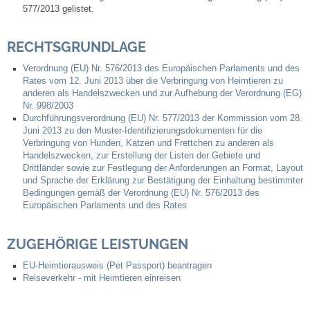
577/2013 gelistet.
Abfall-Infos
RECHTSGRUNDLAGE
Ortsplan
Verordnung (EU) Nr. 576/2013 des Europäischen Parlaments und des
Rates vom 12. Juni 2013 über die Verbringung von Heimtieren zu
anderen als Handelszwecken und zur Aufhebung der Verordnung (EG)
Bildergalerie
Nr. 998/2003
Durchführungsverordnung (EU) Nr. 577/2013 der Kommission vom 28.
Juni 2013 zu den Muster-Identifizierungsdokumenten für die
Rund um den Wein
Verbringung von Hunden, Katzen und Frettchen zu anderen als
Handelszwecken, zur Erstellung der Listen der Gebiete und
Drittländer sowie zur Festlegung der Anforderungen an Format, Layout
Schlepper / Traktor
und Sprache der Erklärung zur Bestätigung der Einhaltung bestimmter
Bedingungen gemäß der Verordnung (EU) Nr. 576/2013 des
Europäischen Parlaments und des Rates
Rathaus
ZUGEHÖRIGE LEISTUNGEN
Aktuelles
EU-Heimtierausweis (Pet Passport) beantragen
Gemeindeverwaltung
Reiseverkehr - mit Heimtieren einreisen