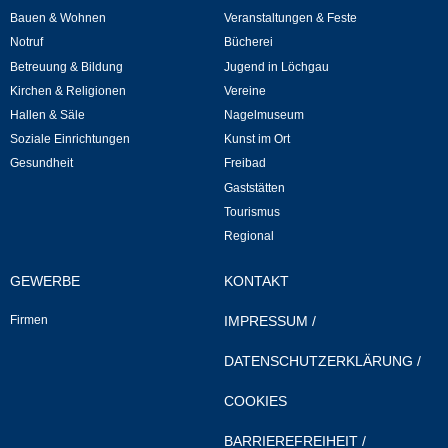
Leben
Bauen & Wohnen
Veranstaltungen & Feste
Notruf
Bücherei
Bauen & Wohnen
Betreuung & Bildung
Jugend in Löchgau
Kirchen & Religionen
Vereine
NETZMonitor
Hallen & Säle
Nagelmuseum
Soziale Einrichtungen
Kunst im Ort
Gesundheit
Freibad
Bodenrichtwerte
Gaststätten
Tourismus
Bezirksschornsteinfeger
Regional
Laufende beschränkte Ausschreibungen
GEWERBE
KONTAKT
Bebauungspläne
Firmen
IMPRESSUM
/
DATENSCHUTZERKLÄRUNG
/
Fortschreibung Flächennutzungsplan
COOKIES
Förderprogramm Balkonkraftwerk
BARRIEREFREIHEIT
/