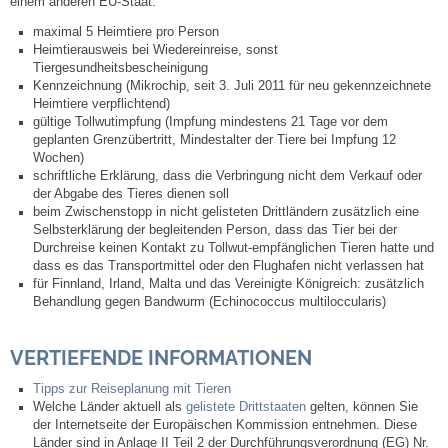
einem anderen EU-Staat:
maximal 5 Heimtiere pro Person
Steuern
Heimtierausweis bei Wiedereinreise, sonst
Tiergesundheitsbescheinigung
Kennzeichnung (Mikrochip, seit 3. Juli 2011 für neu gekennzeichnete
Gebühren und Beiträge
Heimtiere verpflichtend)
gültige Tollwutimpfung (Impfung mindestens 21 Tage vor dem
Ortsrecht
geplanten Grenzübertritt, Mindestalter der Tiere bei Impfung 12
Wochen)
schriftliche Erklärung, dass die Verbringung nicht dem Verkauf oder
Haushalt 2026
der Abgabe des Tieres dienen soll
beim Zwischenstopp in nicht gelisteten Drittländern zusätzlich eine
Selbsterklärung der begleitenden Person, dass das Tier bei der
Trinkwasser - Härtebereich
Durchreise keinen Kontakt zu Tollwut-empfänglichen Tieren hatte und
dass es das Transportmittel oder den Flughafen nicht verlassen hat
für Finnland, Irland, Malta und das Vereinigte Königreich: zusätzlich
Redaktionsstatut für das Amtsblatt
Behandlung gegen Bandwurm (Echinococcus multiloccularis)
Service
VERTIEFENDE INFORMATIONEN
Tipps zur Reiseplanung mit Tieren
Notdienste
Welche Länder aktuell als
gelistete Drittstaaten
gelten, können Sie
der Internetseite der Europäischen Kommission entnehmen. Diese
Länder sind in Anlage II Teil 2 der Durchführungsverordnung (EG) Nr.
Fahrplanauskünfte