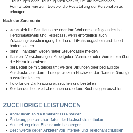
Trauzeugen oder Trauzeuginnen vor Ort, um die notwendigen
Leben
Formalitäten wie zum Beispiel die Feststellung der Personalien zu
erledigen.
Bauen & Wohnen
Nach der Zeremonie
wenn sich Ihr Familienname oder Ihre Wohnanschrift geändert hat:
NETZMonitor
Personalausweis und Reisepass, wenn erforderlich auch
Zulassungsbescheinigung Teil I und II (Fahrzeugschein und -brief)
ändern lassen
Bodenrichtwerte
beim Finanzamt wegen neuer Steuerklasse melden
Banken, Versicherungen, Arbeitgeber, Vermieter oder Vermieterin über
die Heirat informieren
Bezirksschornsteinfeger
bei Bedarf beim Standesamt weitere Urkunden oder beglaubigte
Ausdrucke aus dem Eheregister (zum Nachweis der Namensführung)
ausstellen lassen
Laufende beschränkte Ausschreibungen
Foto für die Danksagung aussuchen und bestellen
Kosten der Hochzeit abrechnen und offene Rechnungen bezahlen
Bebauungspläne
ZUGEHÖRIGE LEISTUNGEN
Fortschreibung Flächennutzungsplan
Änderungen an die Krankenkasse melden
Änderung persönlicher Daten der Hochschule mitteilen
Förderprogramm Balkonkraftwerk
Ausstellung einer Eheurkunde beantragen
Beschwerde gegen Anbieter von Internet- und Telefonanschlüssen