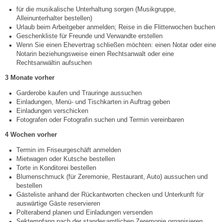
für die musikalische Unterhaltung sorgen (Musikgruppe,
Alleinunterhalter bestellen)
Abfall-Infos
Urlaub beim Arbeitgeber anmelden; Reise in die Flitterwochen buchen
Geschenkliste für Freunde und Verwandte erstellen
Wenn Sie einen Ehevertrag schließen möchten: einen Notar oder eine
Ortsplan
Notarin beziehungsweise einen Rechtsanwalt oder eine
Rechtsanwältin aufsuchen
Bildergalerie
3 Monate vorher
Garderobe kaufen und Trauringe aussuchen
Rund um den Wein
Einladungen, Menü- und Tischkarten in Auftrag geben
Einladungen verschicken
Fotografen oder Fotografin suchen und Termin vereinbaren
Schlepper / Traktor
4 Wochen vorher
Rathaus
Termin im Friseurgeschäft anmelden
Mietwagen oder Kutsche bestellen
Torte in Konditorei bestellen
Aktuelles
Blumenschmuck (für Zeremonie, Restaurant, Auto) aussuchen und
bestellen
Gästeliste anhand der Rückantworten checken und Unterkunft für
Gemeindeverwaltung
auswärtige Gäste reservieren
Polterabend planen und Einladungen versenden
Sektempfang nach der standesamtlichen Zeremonie organisieren