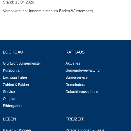
Stand: 13.04.2026
Neuapostolische Kirche
Verantwortlich: Innenministerium Baden-Württemberg
Hallen & Säle
|
Gemeindehalle
LÖCHGAU
RATHAUS
Sporthalle Greuth
Grußwort Bürgermeister
Aktuelles
Schulturnhalle
Kurzportrait
Gemeindeverwaltung
Löchgau früher
Bürgerservice
Hallen- und Raumreservierung
Zahlen & Fakten
Gemeinderat
Service
Gutachterausschuss
Soziale Einrichtungen
Ortsplan
Bildergalerie
Gesundheit
LEBEN
FREIZEIT
Freizeit
Bauen & Wohnen
Veranstaltungen & Feste