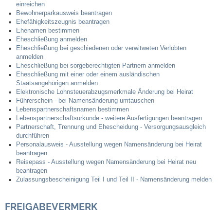
einreichen
Kommunale Wärmeplanung
Bewohnerparkausweis beantragen
Ehefähigkeitszeugnis beantragen
Ehenamen bestimmen
Notruf
Eheschließung anmelden
Eheschließung bei geschiedenen oder verwitweten Verlobten
anmelden
Betreuung & Bildung
Eheschließung bei sorgeberechtigten Partnern anmelden
Eheschließung mit einer oder einem ausländischen
Staatsangehörigen anmelden
Schulen
Elektronische Lohnsteuerabzugsmerkmale Änderung bei Heirat
Führerschein - bei Namensänderung umtauschen
Kindergärten
Lebenspartnerschaftsnamen bestimmen
Lebenspartnerschaftsurkunde - weitere Ausfertigungen beantragen
Partnerschaft, Trennung und Ehescheidung - Versorgungsausgleich
Musikschule
durchführen
Personalausweis - Ausstellung wegen Namensänderung bei Heirat
beantragen
Kirchen & Religionen
Reisepass - Ausstellung wegen Namensänderung bei Heirat neu
beantragen
Zulassungsbescheinigung Teil I und Teil II - Namensänderung melden
Evangelische Kirchengemeinde
FREIGABEVERMERK
Katholische Kirchengemeinde