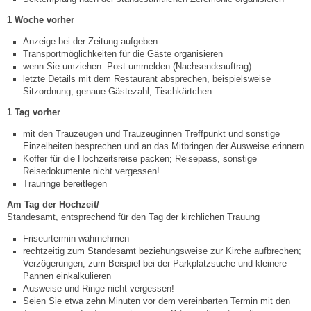
Mitarbeiter
1 Woche vorher
Stellenangebote
Anzeige bei der Zeitung aufgeben
Transportmöglichkeiten für die Gäste organisieren
wenn Sie umziehen: Post ummelden (Nachsendeauftrag)
Ortsrecht
letzte Details mit dem Restaurant absprechen, beispielsweise
Sitzordnung, genaue Gästezahl, Tischkärtchen
Schadensmeldungen
1 Tag vorher
mit den Trauzeugen und Trauzeuginnen Treffpunkt und sonstige
Bürgerservice
Einzelheiten besprechen und an das Mitbringen der Ausweise erinnern
Koffer für die Hochzeitsreise packen; Reisepass, sonstige
Reisedokumente nicht vergessen!
Gemeinderat
Trauringe bereitlegen
Am Tag der Hochzeit/
Sitzungsberichte
Standesamt, entsprechend für den Tag der kirchlichen Trauung
Friseurtermin wahrnehmen
Ratsinfo
rechtzeitig zum Standesamt beziehungsweise zur Kirche aufbrechen;
Verzögerungen, zum Beispiel bei der Parkplatzsuche und kleinere
Pannen einkalkulieren
Gutachterausschuss
Ausweise und Ringe nicht vergessen!
Seien Sie etwa zehn Minuten vor dem vereinbarten Termin mit den