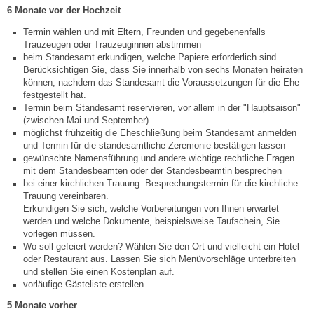
6 Monate vor der Hochzeit
Steuern
Termin wählen und mit Eltern, Freunden und gegebenenfalls
Trauzeugen oder Trauzeuginnen abstimmen
beim Standesamt erkundigen, welche Papiere erforderlich sind.
Gebühren und Beiträge
Berücksichtigen Sie, dass Sie innerhalb von sechs Monaten heiraten
können, nachdem das Standesamt die Voraussetzungen für die Ehe
festgestellt hat.
Ortsrecht
Termin beim Standesamt reservieren, vor allem in der "Hauptsaison"
(zwischen Mai und September)
Haushalt 2026
möglichst frühzeitig die Eheschließung beim Standesamt anmelden
und Termin für die standesamtliche Zeremonie bestätigen lassen
gewünschte Namensführung und andere wichtige rechtliche Fragen
Trinkwasser - Härtebereich
mit dem Standesbeamten oder der Standesbeamtin besprechen
bei einer kirchlichen Trauung: Besprechungstermin für die kirchliche
Trauung vereinbaren.
Redaktionsstatut für das Amtsblatt
Erkundigen Sie sich, welche Vorbereitungen von Ihnen erwartet
werden und welche Dokumente, beispielsweise Taufschein, Sie
vorlegen müssen.
Service
Wo soll gefeiert werden? Wählen Sie den Ort und vielleicht ein Hotel
oder Restaurant aus. Lassen Sie sich Menüvorschläge unterbreiten
und stellen Sie einen Kostenplan auf.
Notdienste
vorläufige Gästeliste erstellen
5 Monate vorher
Fahrplanauskünfte