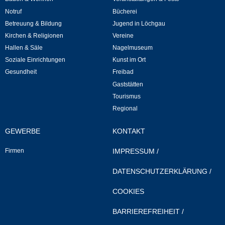
Notruf
Bücherei
Veranstaltungen & Feste
Betreuung & Bildung
Jugend in Löchgau
Kirchen & Religionen
Vereine
Veranstaltungskalender
Hallen & Säle
Nagelmuseum
Soziale Einrichtungen
Kunst im Ort
Hasenropferfest
Gesundheit
Freibad
Gaststätten
Bücherei
Tourismus
Regional
Veranstaltungen
GEWERBE
KONTAKT
Jugend in Löchgau
Firmen
IMPRESSUM
/
DATENSCHUTZERKLÄRUNG
/
Skating-/Streetballanlage
COOKIES
Jugendhaus
BARRIEREFREIHEIT
/
Vereine