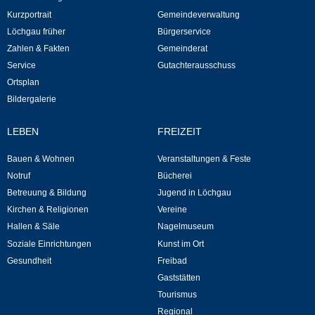
Kurzportrait
Gemeindeverwaltung
Neuapostolische Kirche
Löchgau früher
Bürgerservice
Zahlen & Fakten
Gemeinderat
Hallen & Säle
Service
Gutachterausschuss
Ortsplan
Gemeindehalle
Bildergalerie
Sporthalle Greuth
LEBEN
FREIZEIT
Bauen & Wohnen
Veranstaltungen & Feste
Schulturnhalle
Notruf
Bücherei
Betreuung & Bildung
Jugend in Löchgau
Hallen- und Raumreservierung
Kirchen & Religionen
Vereine
Hallen & Säle
Nagelmuseum
Soziale Einrichtungen
Soziale Einrichtungen
Kunst im Ort
Gesundheit
Freibad
Gesundheit
Gaststätten
Tourismus
Freizeit
Regional