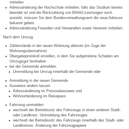
Mitarbeiter
mitteilen
Adressänderung der Hochschule mitteilen; falls das Studium bereits
beendet ist und die Rückzahlung von BAföG-Leistungen noch
Stellenangebote
ansteht, müssen Sie dem Bundesverwaltungsamt die neue Adresse
bekannt geben.
Adressänderung Freunden und Verwandten sowie Vereinen mitteilen
Ortsrecht
Nach dem Umzug
Schadensmeldungen
Zählerstände in der neuen Wohnung ablesen (im Zuge der
Wohnungsübernahme)
Übergabeprotokoll erstellen, in dem Sie aufgetretene Schäden am
Bürgerservice
Umzugsgut festhalten
bei der Gemeinde anmelden
Ummeldung bei Umzug innerhalb der Gemeinde oder
Gemeinderat
Anmeldung in der neuen Gemeinde
Ausweise ändern lassen
Sitzungsberichte
Adressänderung im Personalausweis und
Wohnortänderung im Reisepass
Ratsinfo
Fahrzeug ummelden
wechselt der Betriebssitz des Fahrzeugs in einen anderen Stadt-
oder Landkreis: Ummeldung des Fahrzeuges
Gutachterausschuss
wechselt der Betriebssitz des Fahrzeugs innerhalb des Stadt- oder
Landkreises: Änderung der Fahrzeugpapiere