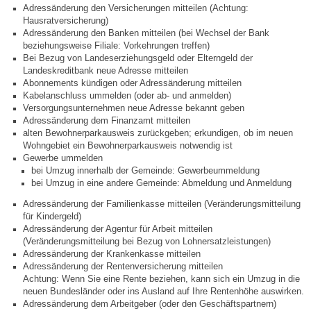
Adressänderung den Versicherungen mitteilen (Achtung:
Hausratversicherung)
Abfall-Infos
Adressänderung den Banken mitteilen (bei Wechsel der Bank
beziehungsweise Filiale: Vorkehrungen treffen)
Bei Bezug von Landeserziehungsgeld oder Elterngeld der
Ortsplan
Landeskreditbank neue Adresse mitteilen
Abonnements kündigen oder Adressänderung mitteilen
Kabelanschluss ummelden (oder ab- und anmelden)
Bildergalerie
Versorgungsunternehmen neue Adresse bekannt geben
Adressänderung dem Finanzamt mitteilen
alten Bewohnerparkausweis zurückgeben; erkundigen, ob im neuen
Rund um den Wein
Wohngebiet ein Bewohnerparkausweis notwendig ist
Gewerbe ummelden
bei Umzug innerhalb der Gemeinde: Gewerbeummeldung
Schlepper / Traktor
bei Umzug in eine andere Gemeinde: Abmeldung und Anmeldung
Adressänderung der Familienkasse mitteilen (Veränderungsmitteilung
Rathaus
für Kindergeld)
Adressänderung der Agentur für Arbeit mitteilen
(Veränderungsmitteilung bei Bezug von Lohnersatzleistungen)
Aktuelles
Adressänderung der Krankenkasse mitteilen
Adressänderung der Rentenversicherung mitteilen
Gemeindeverwaltung
Achtung: Wenn Sie eine Rente beziehen, kann sich ein Umzug in die
neuen Bundesländer oder ins Ausland auf Ihre Rentenhöhe auswirken.
Adressänderung dem Arbeitgeber (oder den Geschäftspartnern)