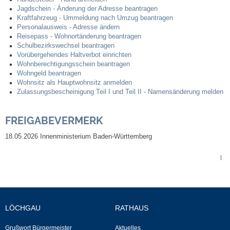
Jagdschein - Änderung der Adresse beantragen
Kommunale Wärmeplanung
Kraftfahrzeug - Ummeldung nach Umzug beantragen
Personalausweis - Adresse ändern
Notruf
Reisepass - Wohnortänderung beantragen
Schulbezirkswechsel beantragen
Vorübergehendes Haltverbot einrichten
Betreuung & Bildung
Wohnberechtigungsschein beantragen
Wohngeld beantragen
Wohnsitz als Hauptwohnsitz anmelden
Schulen
Zulassungsbescheinigung Teil I und Teil II - Namensänderung melden
Kindergärten
FREIGABEVERMERK
18.05.2026
Innenministerium Baden-Württemberg
Musikschule
|
Kirchen & Religionen
Evangelische Kirchengemeinde
LÖCHGAU
RATHAUS
Katholische Kirchengemeinde
Grußwort Bürgermeister
Aktuelles