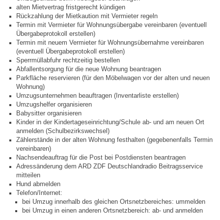
alten Mietvertrag fristgerecht kündigen
Rückzahlung der Mietkaution mit Vermieter regeln
Steuern
Termin mit Vermieter für Wohnungsübergabe vereinbaren (eventuell
Übergabeprotokoll erstellen)
Termin mit neuem Vermieter für Wohnungsübernahme vereinbaren
Gebühren und Beiträge
(eventuell Übergabeprotokoll erstellen)
Sperrmüllabfuhr rechtzeitig bestellen
Ortsrecht
Abfallentsorgung für die neue Wohnung beantragen
Parkfläche reservieren (für den Möbelwagen vor der alten und neuen
Wohnung)
Haushalt 2026
Umzugsunternehmen beauftragen (Inventarliste erstellen)
Umzugshelfer organisieren
Babysitter organisieren
Trinkwasser - Härtebereich
Kinder in der Kindertageseinrichtung/Schule ab- und am neuen Ort
anmelden (Schulbezirkswechsel)
Zählerstände in der alten Wohnung festhalten (gegebenenfalls Termin
Redaktionsstatut für das Amtsblatt
vereinbaren)
Nachsendeauftrag für die Post bei Postdiensten beantragen
Adressänderung dem ARD ZDF Deutschlandradio Beitragsservice
Service
mitteilen
Hund abmelden
Notdienste
Telefon/Internet:
bei Umzug innerhalb des gleichen Ortsnetzbereiches: ummelden
bei Umzug in einen anderen Ortsnetzbereich: ab- und anmelden
Fahrplanauskünfte