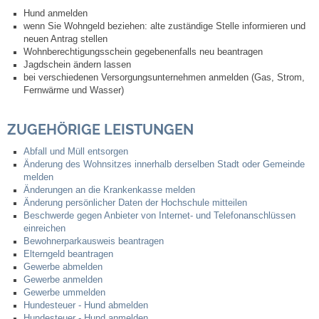
Leben
Hund anmelden
wenn Sie Wohngeld beziehen: alte zuständige Stelle informieren und
neuen Antrag stellen
Bauen & Wohnen
Wohnberechtigungsschein gegebenenfalls neu beantragen
Jagdschein ändern lassen
bei verschiedenen Versorgungsunternehmen anmelden (Gas, Strom,
NETZMonitor
Fernwärme und Wasser)
Bodenrichtwerte
ZUGEHÖRIGE LEISTUNGEN
Abfall und Müll entsorgen
Bezirksschornsteinfeger
Änderung des Wohnsitzes innerhalb derselben Stadt oder Gemeinde
melden
Laufende beschränkte Ausschreibungen
Änderungen an die Krankenkasse melden
Änderung persönlicher Daten der Hochschule mitteilen
Beschwerde gegen Anbieter von Internet- und Telefonanschlüssen
Bebauungspläne
einreichen
Bewohnerparkausweis beantragen
Elterngeld beantragen
Fortschreibung Flächennutzungsplan
Gewerbe abmelden
Gewerbe anmelden
Gewerbe ummelden
Förderprogramm Balkonkraftwerk
Hundesteuer - Hund abmelden
Hundesteuer - Hund anmelden