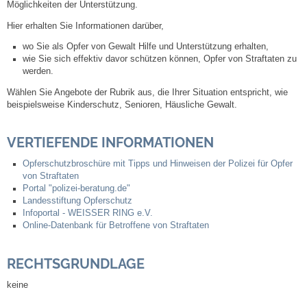
Möglichkeiten der Unterstützung.
Steuern
Hier erhalten Sie Informationen darüber,
wo Sie als Opfer von Gewalt Hilfe und Unterstützung erhalten,
wie Sie sich effektiv davor schützen können, Opfer von Straftaten zu
Gebühren und Beiträge
werden.
Wählen Sie Angebote der Rubrik aus, die Ihrer Situation entspricht, wie
Ortsrecht
beispielsweise Kinderschutz, Senioren, Häusliche Gewalt.
Haushalt 2026
VERTIEFENDE INFORMATIONEN
Opferschutzbroschüre mit Tipps und Hinweisen der Polizei für Opfer
Trinkwasser - Härtebereich
von Straftaten
Portal "polizei-beratung.de"
Redaktionsstatut für das Amtsblatt
Landesstiftung Opferschutz
Infoportal - WEISSER RING e.V.
Online-Datenbank für Betroffene von Straftaten
Service
RECHTSGRUNDLAGE
Notdienste
keine
Fahrplanauskünfte