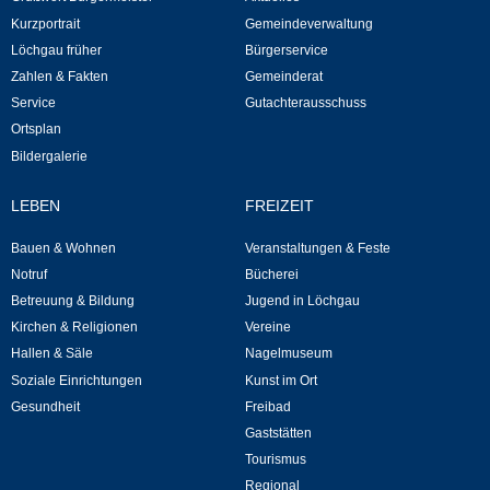
Mitarbeiter
Kurzportrait
Gemeindeverwaltung
Löchgau früher
Bürgerservice
Stellenangebote
Zahlen & Fakten
Gemeinderat
Service
Gutachterausschuss
Ortsrecht
Ortsplan
Bildergalerie
Schadensmeldungen
LEBEN
FREIZEIT
Bürgerservice
Bauen & Wohnen
Veranstaltungen & Feste
Notruf
Bücherei
Gemeinderat
Betreuung & Bildung
Jugend in Löchgau
Kirchen & Religionen
Vereine
Sitzungsberichte
Hallen & Säle
Nagelmuseum
Soziale Einrichtungen
Kunst im Ort
Ratsinfo
Gesundheit
Freibad
Gaststätten
Gutachterausschuss
Tourismus
Regional