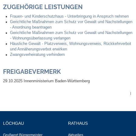
ZUGEHÖRIGE LEISTUNGEN
Abfall-Infos
Frauen- und Kinderschutzhaus - Unterbringung in Anspruch nehmen
Gerichtliche Maßnahmen zum Schutz vor Gewalt und Nachstellungen
- Anordnung beantragen
Ortsplan
Gerichtliche Maßnahmen zum Schutz vor Gewalt und Nachstellungen
- Wohnungsüberlassung verlangen
Häusliche Gewalt - Platzverweis, Wohnungsverweis, Rückkehrverbot
Bildergalerie
und Annäherungsverbot erwirken
Zwangsverheiratung verhindern
Rund um den Wein
FREIGABEVERMERK
Schlepper / Traktor
29.10.2025 Innenministerium Baden-Württemberg
Rathaus
|
Aktuelles
Gemeindeverwaltung
LÖCHGAU
RATHAUS
Grußwort Bürgermeister
Aktuelles