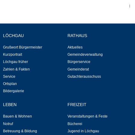
|
Abfall-Infos
Ortsplan
LÖCHGAU
RATHAUS
Bildergalerie
Grußwort Bürgermeister
Aktuelles
Kurzportrait
Gemeindeverwaltung
Rund um den Wein
Löchgau früher
Bürgerservice
Zahlen & Fakten
Gemeinderat
Schlepper / Traktor
Service
Gutachterausschuss
Ortsplan
Rathaus
Bildergalerie
LEBEN
FREIZEIT
Aktuelles
Bauen & Wohnen
Veranstaltungen & Feste
Gemeindeverwaltung
Notruf
Bücherei
Betreuung & Bildung
Jugend in Löchgau