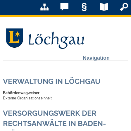
Navigation
Löchgau
VERWALTUNG IN LÖCHGAU
Grußwort Bürgermeister
Behördenwegweiser
Kurzportrait
Externe Organisationseinheit
VERSORGUNGSWERK DER
Löchgau früher
RECHTSANWÄLTE IN BADEN-
Zahlen & Fakten