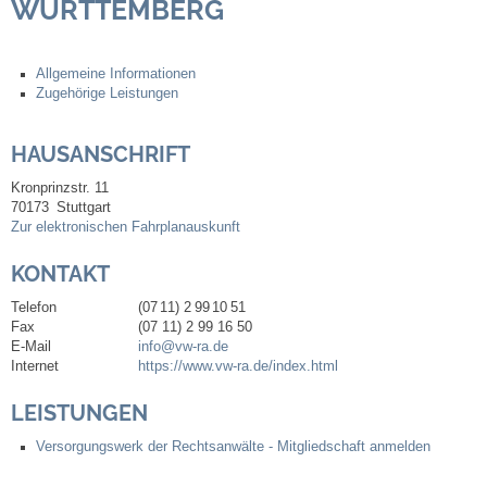
WÜRTTEMBERG
Steuern
Allgemeine Informationen
Zugehörige Leistungen
Gebühren und Beiträge
HAUSANSCHRIFT
Ortsrecht
Kronprinzstr. 11
Haushalt 2026
70173
Stuttgart
Zur elektronischen Fahrplanauskunft
Trinkwasser - Härtebereich
KONTAKT
Telefon
(07
11) 2
99
10
51
Redaktionsstatut für das Amtsblatt
Fax
(07
11) 2
99
16
50
E-Mail
info@vw-ra.de
Internet
https://www.vw-ra.de/index.html
Service
LEISTUNGEN
Notdienste
Versorgungswerk der Rechtsanwälte - Mitgliedschaft anmelden
Fahrplanauskünfte