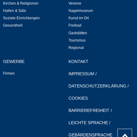
Mitarbeiter
Kirchen & Religionen
Vereine
Hallen & Säle
Nagelmuseum
Stellenangebote
Soziale Einrichtungen
Kunst im Ort
Gesundheit
Freibad
Ortsrecht
Gaststätten
Tourismus
Schadensmeldungen
Regional
GEWERBE
KONTAKT
Bürgerservice
Firmen
IMPRESSUM
/
Gemeinderat
DATENSCHUTZERKLÄRUNG
/
Sitzungsberichte
COOKIES
Ratsinfo
BARRIEREFREIHEIT
/
LEICHTE SPRACHE
/
Gutachterausschuss
nach
GEBÄRDENSPRACHE