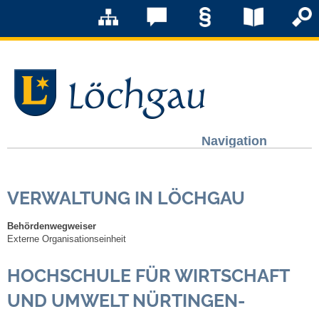
Navigation
Löchgau
VERWALTUNG IN LÖCHGAU
Grußwort Bürgermeister
Behördenwegweiser
Kurzportrait
Externe Organisationseinheit
HOCHSCHULE FÜR WIRTSCHAFT
Löchgau früher
UND UMWELT NÜRTINGEN-
Zahlen & Fakten