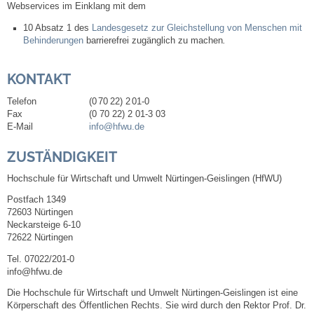
Webservices im Einklang mit dem
Neuapostolische Kirche
10 Absatz 1 des
Landesgesetz zur Gleichstellung von Menschen mit
Behinderungen
barrierefrei zugänglich zu machen
.
Hallen & Säle
KONTAKT
Gemeindehalle
Telefon
(0
70
22) 2
01-0
Fax
(0
70
22) 2
01-3
03
E-Mail
info@hfwu.de
Sporthalle Greuth
ZUSTÄNDIGKEIT
Schulturnhalle
Hochschule für Wirtschaft und Umwelt Nürtingen-Geislingen (HfWU)
Hallen- und Raumreservierung
Postfach 1349
72603 Nürtingen
Neckarsteige 6-10
Soziale Einrichtungen
72622 Nürtingen
Tel. 07022/201-0
Gesundheit
info@hfwu.de
Die Hochschule für Wirtschaft und Umwelt Nürtingen-Geislingen ist eine
Freizeit
Körperschaft des Öffentlichen Rechts. Sie wird durch den Rektor Prof. Dr.