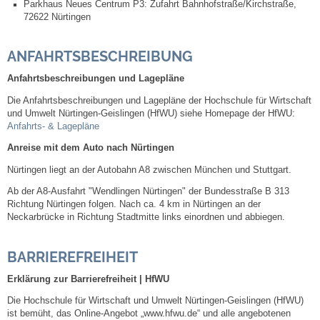
Parkhaus Neues Centrum P3: Zufahrt Bahnhofstraße/Kirchstraße,
Kommunale Wärmeplanung
72622 Nürtingen
Notruf
ANFAHRTSBESCHREIBUNG
Anfahrtsbeschreibungen und Lagepläne
Betreuung & Bildung
Die Anfahrtsbeschreibungen und Lagepläne der Hochschule für Wirtschaft
und Umwelt Nürtingen-Geislingen (HfWU) siehe Homepage der HfWU:
Schulen
Anfahrts- & Lagepläne
Anreise
mit dem Auto nach Nürtingen
Kindergärten
Nürtingen liegt an der Autobahn A8 zwischen München und Stuttgart.
Ab der A8-Ausfahrt "Wendlingen Nürtingen" der Bundesstraße B 313
Musikschule
Richtung Nürtingen folgen. Nach ca. 4 km in Nürtingen an der
Neckarbrücke in Richtung Stadtmitte links einordnen und abbiegen.
Kirchen & Religionen
BARRIEREFREIHEIT
Evangelische Kirchengemeinde
Erklärung
zur Barrierefreiheit |
HfWU
Die Hochschule für Wirtschaft und Umwelt Nürtingen-Geislingen (HfWU)
Katholische Kirchengemeinde
ist bemüht, das Online-Angebot „www.hfwu.de“ und alle angebotenen