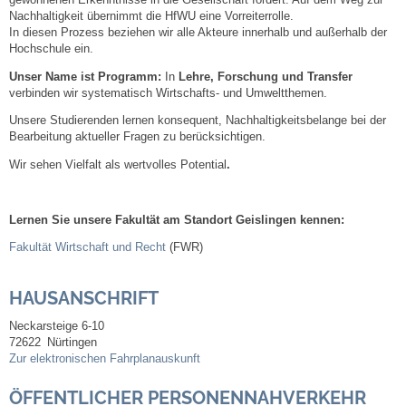
gewonnenen Erkenntnisse in die Gesellschaft fördert. Auf dem Weg zur
Mitarbeiter
Nachhaltigkeit übernimmt die HfWU eine Vorreiterrolle.
In diesen Prozess beziehen wir alle Akteure innerhalb und außerhalb der
Stellenangebote
Hochschule ein.
Unser Name ist Programm:
In
Lehre, Forschung und Transfer
verbinden wir systematisch Wirtschafts- und Umweltthemen.
Ortsrecht
Unsere Studierenden lernen konsequent, Nachhaltigkeitsbelange bei der
Bearbeitung aktueller Fragen zu berücksichtigen.
Schadensmeldungen
Wir sehen Vielfalt als wertvolles Potential
.
Bürgerservice
Lernen Sie unsere Fakultät am Standort Geislingen kennen:
Gemeinderat
Fakultät Wirtschaft und Recht
(FWR)
Sitzungsberichte
HAUSANSCHRIFT
Ratsinfo
Neckarsteige 6-10
72622
Nürtingen
Zur elektronischen Fahrplanauskunft
Gutachterausschuss
ÖFFENTLICHER PERSONENNAHVERKEHR