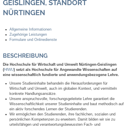
GEISLINGEN, STANDORT
NÜRTINGEN
Steuern
Gebühren und Beiträge
Allgemeine Informationen
Zugehörige Leistungen
Ortsrecht
Formulare und Onlinedienste
Haushalt 2026
BESCHREIBUNG
Die
Hochschule für Wirtschaft und Umwelt Nürtingen-Geislingen
Trinkwasser - Härtebereich
(
HfWU
)
setzt als Hochschule für Angewandte Wissenschaften auf
eine wissenschaftlich fundierte und anwendungsbezogene Lehre
.
Redaktionsstatut für das Amtsblatt
Unsere Studieninhalte behandeln die Herausforderungen für
Wirtschaft und Umwelt, auch im globalen Kontext, und vermitteln
konkrete Handlungsansätze.
Service
Unsere anspruchsvolle, forschungsgeleitete Lehre garantiert die
Wissenschaftlichkeit unserer Studieninhalte und baut methodisch auf
ein aktiv forschendes Lernen der Studierenden.
Notdienste
Wir ermöglichen den Studierenden, ihre fachlichen, sozialen und
persönlichen Kompetenzen zu erweitern. Damit bilden wir sie zu
urteilsfähigen und verantwortungsbewussten Fach- und
Fahrplanauskünfte