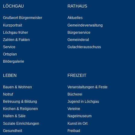
Regional
LÖCHGAU
RATHAUS
Gewerbe
Grußwort Bürgermeister
Aktuelles
Kurzportrait
Gemeindeverwaltung
Firmen
Löchgau früher
Bürgerservice
Zahlen & Fakten
Gemeinderat
Selbsteintrag
Service
Gutachterausschuss
Ortsplan
Bildergalerie
LEBEN
FREIZEIT
Bauen & Wohnen
Veranstaltungen & Feste
Notruf
Bücherei
Betreuung & Bildung
Jugend in Löchgau
Kirchen & Religionen
Vereine
Hallen & Säle
Nagelmuseum
Soziale Einrichtungen
Kunst im Ort
Gesundheit
Freibad