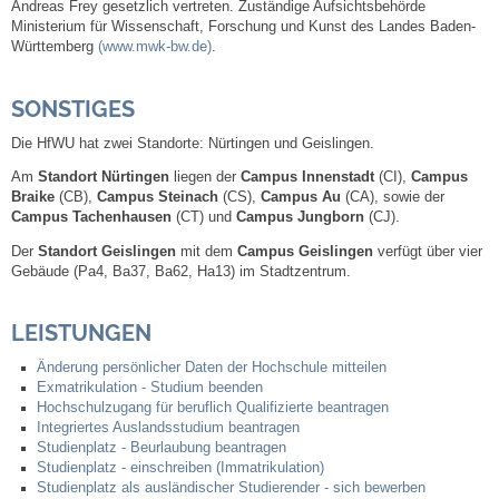
Andreas Frey gesetzlich vertreten. Zuständige Aufsichtsbehörde
Ministerium für Wissenschaft, Forschung und Kunst des Landes Baden-
Veranstaltungen & Feste
Württemberg
(www.mwk-bw.de)
.
Veranstaltungskalender
SONSTIGES
Die HfWU hat zwei Standorte: Nürtingen und Geislingen.
Hasenropferfest
Am
Standort Nürtingen
liegen der
Campus Innenstadt
(CI),
Campus
Braike
(CB),
Campus
Steinach
(CS),
Campus Au
(CA), sowie der
Bücherei
Campus
Tachenhausen
(CT) und
Campus Jungborn
(CJ).
Der
Standort Geislingen
mit dem
Campus Geislingen
verfügt über vier
Veranstaltungen
Gebäude (Pa4, Ba37, Ba62, Ha13) im Stadtzentrum.
Jugend in Löchgau
LEISTUNGEN
Änderung persönlicher Daten der Hochschule mitteilen
Skating-/Streetballanlage
Exmatrikulation - Studium beenden
Hochschulzugang für beruflich Qualifizierte beantragen
Integriertes Auslandsstudium beantragen
Jugendhaus
Studienplatz - Beurlaubung beantragen
Studienplatz - einschreiben (Immatrikulation)
Studienplatz als ausländischer Studierender - sich bewerben
Vereine