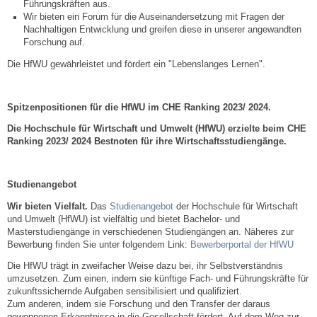
Führungskräften aus.
Wir bieten ein Forum für die Auseinandersetzung mit Fragen der
Nachhaltigen Entwicklung und greifen diese in unserer angewandten
Abfall-Infos
Forschung auf.
Die HfWU gewährleistet und fördert ein "Lebenslanges Lernen".
Ortsplan
Bildergalerie
Spitzenpositionen
für die
HfWU
im CHE Ranking 2023/ 2024.
Die Hochschule für Wirtschaft und Umwelt (HfWU) erzielte beim CHE
Rund um den Wein
Ranking 2023/ 2024 Bestnoten für ihre Wirtschaftsstudiengänge.
Schlepper / Traktor
Studienangebot
Wir bieten Vielfalt.
Das
Studienangebot
der Hochschule für Wirtschaft
Rathaus
und Umwelt (HfWU) ist vielfältig und bietet Bachelor- und
Masterstudiengänge in verschiedenen Studiengängen an. Näheres zur
Bewerbung finden Sie unter folgendem Link:
Bewerberportal der HfWU
Aktuelles
Die HfWU trägt in zweifacher Weise dazu bei, ihr Selbstverständnis
umzusetzen. Zum einen, indem sie künftige Fach- und Führungskräfte für
Gemeindeverwaltung
zukunftssichernde Aufgaben sensibilisiert und qualifiziert.
Zum anderen, indem sie Forschung und den Transfer der daraus