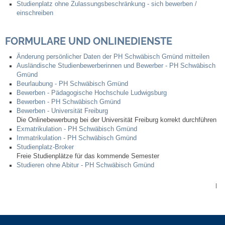
Studienplatz ohne Zulassungsbeschränkung - sich bewerben /
einschreiben
Selbsteintrag
FORMULARE UND ONLINEDIENSTE
Nagelmuseum
Änderung persönlicher Daten der PH Schwäbisch Gmünd mitteilen
Ausländische Studienbewerberinnen und Bewerber - PH Schwäbisch
Kunst im Ort
Gmünd
Beurlaubung - PH Schwäbisch Gmünd
Bewerben - Pädagogische Hochschule Ludwigsburg
Dorfrundgang
Bewerben - PH Schwäbisch Gmünd
Bewerben - Universität Freiburg
Die Onlinebewerbung bei der Universität Freiburg korrekt durchführen
Kunst- und Kulturkreis
Exmatrikulation - PH Schwäbisch Gmünd
Immatrikulation - PH Schwäbisch Gmünd
Studienplatz-Broker
Freibad
Freie Studienplätze für das kommende Semester
Studieren ohne Abitur - PH Schwäbisch Gmünd
Gaststätten
|
Tourismus