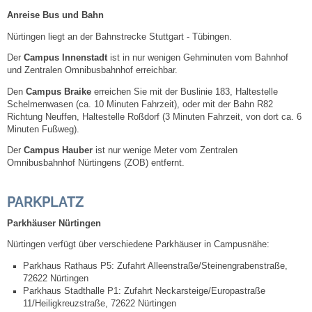
Leben
Anreise Bus
und Bahn
Nürtingen liegt an der Bahnstrecke Stuttgart - Tübingen.
Bauen & Wohnen
Der
Campus Innenstadt
ist in nur wenigen Gehminuten vom Bahnhof
und Zentralen Omnibusbahnhof erreichbar.
NETZMonitor
Den
Campus
Braike
erreichen Sie mit der Buslinie 183, Haltestelle
Schelmenwasen (ca. 10 Minuten Fahrzeit), oder mit der Bahn R82
Bodenrichtwerte
Richtung Neuffen, Haltestelle Roßdorf (3 Minuten Fahrzeit, von dort ca. 6
Minuten Fußweg).
Bezirksschornsteinfeger
Der
Campus
Hauber
ist nur wenige Meter vom Zentralen
Omnibusbahnhof Nürtingens (ZOB) entfernt.
Laufende beschränkte Ausschreibungen
PARKPLATZ
Bebauungspläne
Parkhäuser Nürtingen
Nürtingen verfügt über verschiedene Parkhäuser in Campusnähe:
Fortschreibung Flächennutzungsplan
Parkhaus Rathaus P5: Zufahrt Alleenstraße/Steinengrabenstraße,
72622 Nürtingen
Förderprogramm Balkonkraftwerk
Parkhaus Stadthalle P1: Zufahrt Neckarsteige/Europastraße
11/Heiligkreuzstraße, 72622 Nürtingen