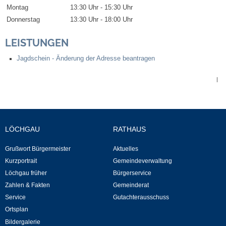
Montag
13:30 Uhr
-
15:30 Uhr
Donnerstag
13:30 Uhr
-
18:00 Uhr
Abfall-Infos
LEISTUNGEN
Ortsplan
Jagdschein - Änderung der Adresse beantragen
Bildergalerie
|
Rund um den Wein
Schlepper / Traktor
LÖCHGAU
RATHAUS
Grußwort Bürgermeister
Aktuelles
Rathaus
Kurzportrait
Gemeindeverwaltung
Löchgau früher
Bürgerservice
Aktuelles
Zahlen & Fakten
Gemeinderat
Service
Gutachterausschuss
Gemeindeverwaltung
Ortsplan
Bildergalerie