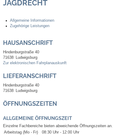
JAGDRECHT
Steuern
Allgemeine Informationen
Zugehörige Leistungen
Gebühren und Beiträge
HAUSANSCHRIFT
Ortsrecht
Hindenburgstraße 40
Haushalt 2026
71638
Ludwigsburg
Zur elektronischen Fahrplanauskunft
Trinkwasser - Härtebereich
LIEFERANSCHRIFT
Hindenburgstraße 40
Redaktionsstatut für das Amtsblatt
71638
Ludwigsburg
ÖFFNUNGSZEITEN
Service
ALLGEMEINE ÖFFNUNGSZEIT
Notdienste
Einzelne Fachbereiche bieten abweichende Öffnungszeiten an.
Arbeitstag (Mo - Fr)
08:30 Uhr
-
12:00 Uhr
Fahrplanauskünfte