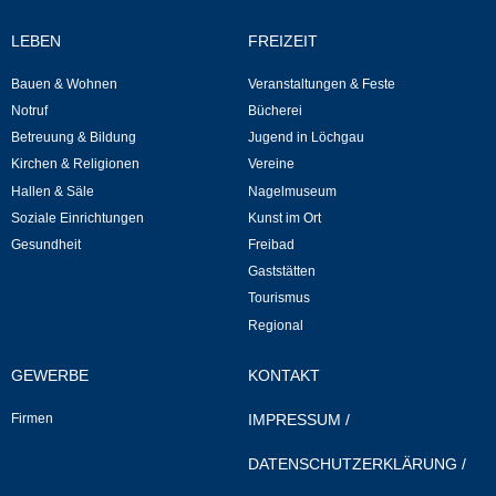
Mitarbeiter
LEBEN
FREIZEIT
Stellenangebote
Bauen & Wohnen
Veranstaltungen & Feste
Notruf
Bücherei
Ortsrecht
Betreuung & Bildung
Jugend in Löchgau
Kirchen & Religionen
Vereine
Schadensmeldungen
Hallen & Säle
Nagelmuseum
Soziale Einrichtungen
Kunst im Ort
Bürgerservice
Gesundheit
Freibad
Gaststätten
Gemeinderat
Tourismus
Regional
Sitzungsberichte
GEWERBE
KONTAKT
Ratsinfo
Firmen
IMPRESSUM
/
Gutachterausschuss
DATENSCHUTZERKLÄRUNG
/