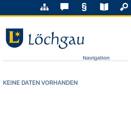
Navigation
Löchgau
KEINE DATEN VORHANDEN
Grußwort Bürgermeister
Kurzportrait
Löchgau früher
Zahlen & Fakten