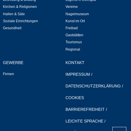
Mitarbeiter
Kirchen & Religionen
Vereine
Hallen & Säle
Nagelmuseum
Stellenangebote
Soziale Einrichtungen
Kunst im Ort
Gesundheit
Freibad
Ortsrecht
Gaststätten
Tourismus
Schadensmeldungen
Regional
Bürgerservice
GEWERBE
KONTAKT
Firmen
IMPRESSUM
/
Gemeinderat
DATENSCHUTZERKLÄRUNG
/
Sitzungsberichte
COOKIES
Ratsinfo
BARRIEREFREIHEIT
/
Gutachterausschuss
LEICHTE SPRACHE
/
nach