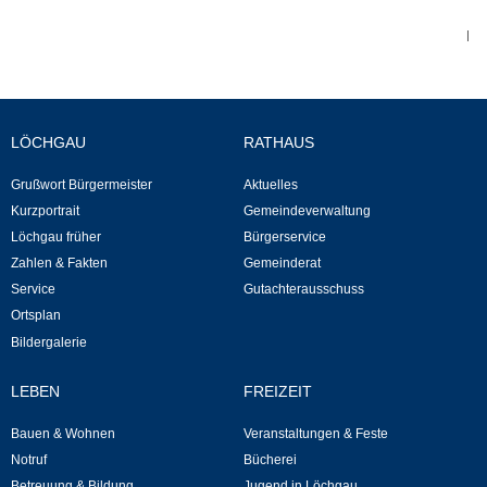
|
Abfall-Infos
Ortsplan
LÖCHGAU
RATHAUS
Bildergalerie
Grußwort Bürgermeister
Aktuelles
Kurzportrait
Gemeindeverwaltung
Rund um den Wein
Löchgau früher
Bürgerservice
Zahlen & Fakten
Gemeinderat
Schlepper / Traktor
Service
Gutachterausschuss
Ortsplan
Rathaus
Bildergalerie
Aktuelles
LEBEN
FREIZEIT
Bauen & Wohnen
Veranstaltungen & Feste
Gemeindeverwaltung
Notruf
Bücherei
Betreuung & Bildung
Jugend in Löchgau