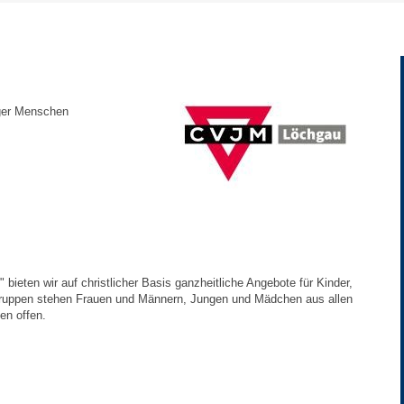
Gebühren und Beiträge
Ortsrecht
nger Menschen
Haushalt 2026
Trinkwasser - Härtebereich
Redaktionsstatut für das Amtsblatt
Service
bieten wir auf christlicher Basis ganzheitliche Angebote für Kinder,
ruppen stehen Frauen und Männern, Jungen und Mädchen aus allen
Notdienste
en offen.
Fahrplanauskünfte
Abfall-Infos