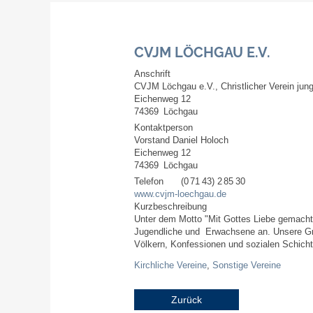
CVJM LÖCHGAU E.V.
Anschrift
CVJM Löchgau e.V., Christlicher Verein ju
Eichenweg 12
74369
Löchgau
Kontaktperson
Vorstand
Daniel
Holoch
Eichenweg 12
74369
Löchgau
Telefon
(0
71
43) 2
85
30
www.cvjm-loechgau.de
Kurzbeschreibung
Unter dem Motto "Mit Gottes Liebe gemacht" 
Jugendliche und Erwachsene an. Unsere G
Völkern, Konfessionen und sozialen Schicht
Kirchliche Vereine
,
Sonstige Vereine
Zurück