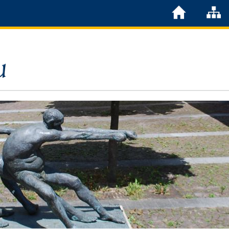
Löchgau
Grußwort Bürgermeister
Kurzportrait
Löchgau früher
Zahlen & Fakten
Steuern