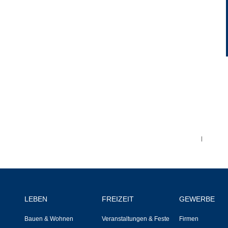
Ortsplan
Bildergalerie
Rund um den Wein
Schlepper / Traktor
Rathaus
|
Aktuelles
Gemeindeverwaltung
LEBEN
FREIZEIT
GEWERBE
Mitarbeiter
Bauen & Wohnen
Veranstaltungen & Feste
Firmen