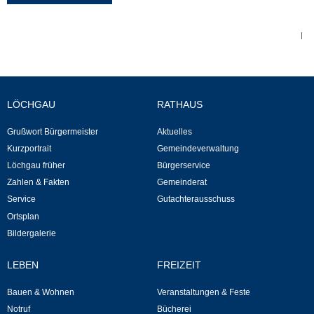
Abfall-Infos
|
Ortsplan
Bildergalerie
LÖCHGAU
RATHAUS
Grußwort Bürgermeister
Aktuelles
Rund um den Wein
Kurzportrait
Gemeindeverwaltung
Löchgau früher
Bürgerservice
Schlepper / Traktor
Zahlen & Fakten
Gemeinderat
Service
Gutachterausschuss
Rathaus
Ortsplan
Bildergalerie
Aktuelles
LEBEN
FREIZEIT
Gemeindeverwaltung
Bauen & Wohnen
Veranstaltungen & Feste
Notruf
Bücherei