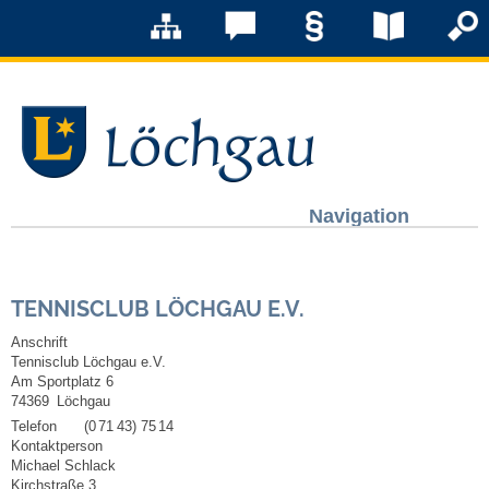
Navigation
Löchgau
TENNISCLUB LÖCHGAU E.V.
Grußwort Bürgermeister
Anschrift
Tennisclub Löchgau e.V.
Kurzportrait
Am Sportplatz 6
74369
Löchgau
Löchgau früher
Telefon
(0
71
43) 75
14
Kontaktperson
Michael
Schlack
Zahlen & Fakten
Kirchstraße 3