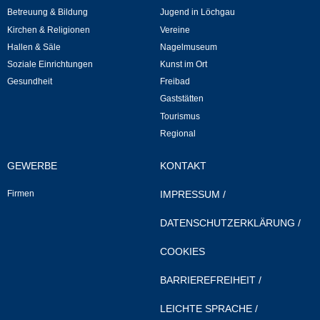
Mitarbeiter
Betreuung & Bildung
Jugend in Löchgau
Kirchen & Religionen
Vereine
Stellenangebote
Hallen & Säle
Nagelmuseum
Soziale Einrichtungen
Kunst im Ort
Ortsrecht
Gesundheit
Freibad
Gaststätten
Schadensmeldungen
Tourismus
Regional
Bürgerservice
GEWERBE
KONTAKT
Gemeinderat
Firmen
IMPRESSUM
/
Sitzungsberichte
DATENSCHUTZERKLÄRUNG
/
COOKIES
Ratsinfo
BARRIEREFREIHEIT
/
Gutachterausschuss
LEICHTE SPRACHE
/