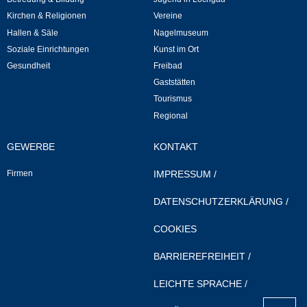
Mitarbeiter
Kirchen & Religionen
Vereine
Hallen & Säle
Nagelmuseum
Stellenangebote
Soziale Einrichtungen
Kunst im Ort
Gesundheit
Freibad
Ortsrecht
Gaststätten
Tourismus
Schadensmeldungen
Regional
Bürgerservice
GEWERBE
KONTAKT
Firmen
IMPRESSUM
/
Gemeinderat
DATENSCHUTZERKLÄRUNG
/
Sitzungsberichte
COOKIES
Ratsinfo
BARRIEREFREIHEIT
/
Gutachterausschuss
LEICHTE SPRACHE
/
nach