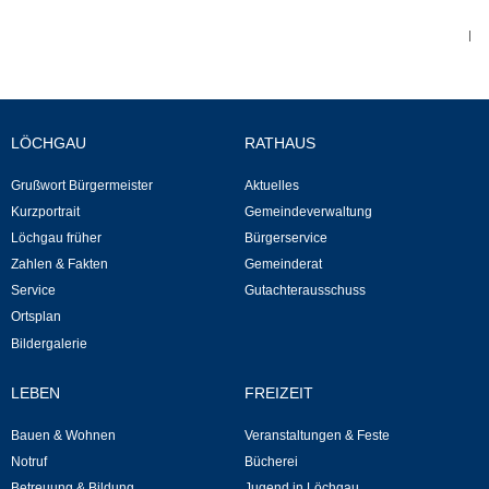
|
Abfall-Infos
Ortsplan
LÖCHGAU
RATHAUS
Bildergalerie
Grußwort Bürgermeister
Aktuelles
Kurzportrait
Gemeindeverwaltung
Rund um den Wein
Löchgau früher
Bürgerservice
Zahlen & Fakten
Gemeinderat
Schlepper / Traktor
Service
Gutachterausschuss
Ortsplan
Rathaus
Bildergalerie
Aktuelles
LEBEN
FREIZEIT
Bauen & Wohnen
Veranstaltungen & Feste
Gemeindeverwaltung
Notruf
Bücherei
Betreuung & Bildung
Jugend in Löchgau