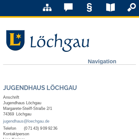
Navigation
Löchgau
JUGENDHAUS LÖCHGAU
Grußwort Bürgermeister
Anschrift
Jugendhaus Löchgau
Kurzportrait
Margarete-Steiff-Straße 2/1
74369
Löchgau
Löchgau früher
jugendhaus@loechgau.de
Telefon
(0
71
43) 9
09
92
36
Kontaktperson
Zahlen & Fakten