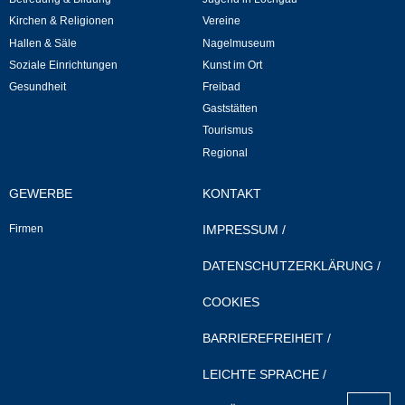
Mitarbeiter
Kirchen & Religionen
Vereine
Hallen & Säle
Nagelmuseum
Stellenangebote
Soziale Einrichtungen
Kunst im Ort
Gesundheit
Freibad
Ortsrecht
Gaststätten
Tourismus
Schadensmeldungen
Regional
Bürgerservice
GEWERBE
KONTAKT
Firmen
IMPRESSUM
/
Gemeinderat
DATENSCHUTZERKLÄRUNG
/
Sitzungsberichte
COOKIES
Ratsinfo
BARRIEREFREIHEIT
/
Gutachterausschuss
LEICHTE SPRACHE
/
nach