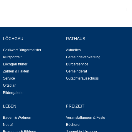
|
Abfall-Infos
Ortsplan
LÖCHGAU
RATHAUS
Bildergalerie
Grußwort Bürgermeister
Aktuelles
Kurzportrait
Gemeindeverwaltung
Rund um den Wein
Löchgau früher
Bürgerservice
Zahlen & Fakten
Gemeinderat
Schlepper / Traktor
Service
Gutachterausschuss
Ortsplan
Rathaus
Bildergalerie
Aktuelles
LEBEN
FREIZEIT
Bauen & Wohnen
Veranstaltungen & Feste
Gemeindeverwaltung
Notruf
Bücherei
Betreuung & Bildung
Jugend in Löchgau