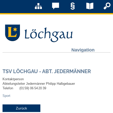
Navigation
Löchgau
TSV LÖCHGAU - ABT. JEDERMÄNNER
Grußwort Bürgermeister
Kontaktperson
Abteilungsleiter Jedermänner
Philipp
Halbgebauer
Kurzportrait
Telefon
(01
59) 06
54
20
39
Sport
Löchgau früher
Zurück
Zahlen & Fakten