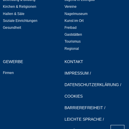
Mitarbeiter
Kirchen & Religionen
Vereine
Hallen & Säle
Nagelmuseum
Stellenangebote
Soziale Einrichtungen
Kunst im Ort
Gesundheit
Freibad
Ortsrecht
Gaststätten
Tourismus
Schadensmeldungen
Regional
Bürgerservice
GEWERBE
KONTAKT
Firmen
IMPRESSUM
/
Gemeinderat
DATENSCHUTZERKLÄRUNG
/
Sitzungsberichte
COOKIES
Ratsinfo
BARRIEREFREIHEIT
/
Gutachterausschuss
LEICHTE SPRACHE
/
nach