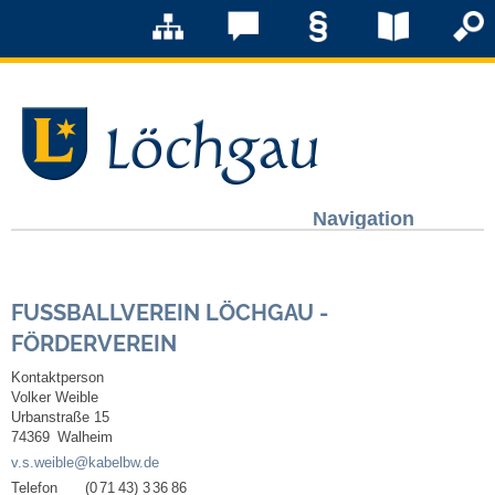
Navigation
Löchgau
FUSSBALLVEREIN LÖCHGAU - F
Grußwort Bürgermeister
ÖRDERVEREIN
Kurzportrait
Kontaktperson
Volker
Weible
Urbanstraße 15
Löchgau früher
74369
Walheim
v.s.weible@kabelbw.de
Zahlen & Fakten
Telefon
(0
71
43) 3
36
86