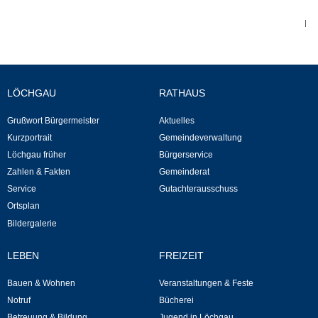
|
Abfall-Infos
Ortsplan
LÖCHGAU
RATHAUS
Bildergalerie
Grußwort Bürgermeister
Aktuelles
Kurzportrait
Gemeindeverwaltung
Rund um den Wein
Löchgau früher
Bürgerservice
Zahlen & Fakten
Gemeinderat
Schlepper / Traktor
Service
Gutachterausschuss
Ortsplan
Rathaus
Bildergalerie
Aktuelles
LEBEN
FREIZEIT
Bauen & Wohnen
Veranstaltungen & Feste
Gemeindeverwaltung
Notruf
Bücherei
Betreuung & Bildung
Jugend in Löchgau