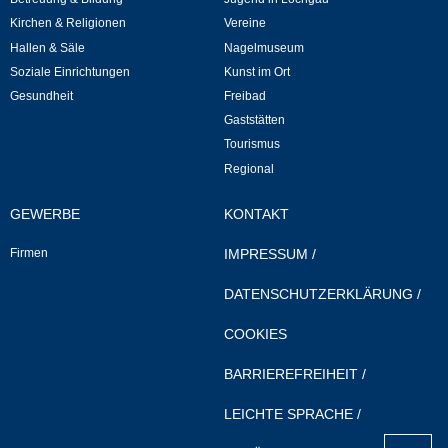
Mitarbeiter
Kirchen & Religionen
Vereine
Hallen & Säle
Nagelmuseum
Stellenangebote
Soziale Einrichtungen
Kunst im Ort
Gesundheit
Freibad
Ortsrecht
Gaststätten
Tourismus
Schadensmeldungen
Regional
Bürgerservice
GEWERBE
KONTAKT
Firmen
IMPRESSUM
/
Gemeinderat
DATENSCHUTZERKLÄRUNG
/
Sitzungsberichte
COOKIES
Ratsinfo
BARRIEREFREIHEIT
/
Gutachterausschuss
LEICHTE SPRACHE
/
nach