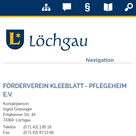
Navigation
Löchgau
FÖRDERVEREIN KLEEBLATT - PFLEGEHEIM
Grußwort Bürgermeister
E.V.
Kurzportrait
Kontaktperson
Ingrid Griesinger
Erligheimer Str. 44
Löchgau früher
74369
Löchgau
Telefon
(0
71
43) 1
85
18
Zahlen & Fakten
Fax
(0
71
43) 87
13
48