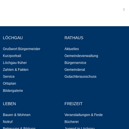
|
Abfall-Infos
Ortsplan
LÖCHGAU
RATHAUS
Bildergalerie
Grußwort Bürgermeister
Aktuelles
Kurzportrait
Gemeindeverwaltung
Rund um den Wein
Löchgau früher
Bürgerservice
Zahlen & Fakten
Gemeinderat
Schlepper / Traktor
Service
Gutachterausschuss
Ortsplan
Rathaus
Bildergalerie
Aktuelles
LEBEN
FREIZEIT
Bauen & Wohnen
Veranstaltungen & Feste
Gemeindeverwaltung
Notruf
Bücherei
Betreuung & Bildung
Jugend in Löchgau