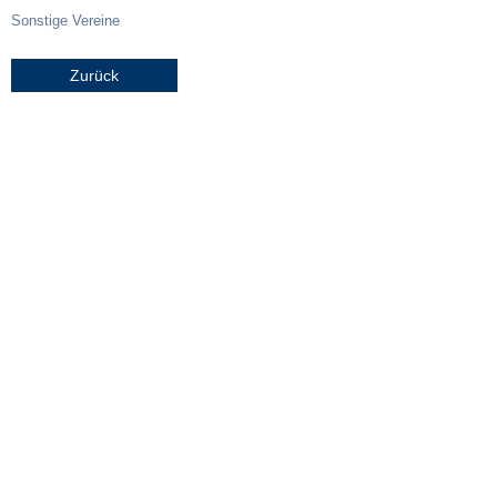
Sonstige Vereine
Steuern
Zurück
Gebühren und Beiträge
Ortsrecht
Haushalt 2026
Trinkwasser - Härtebereich
Redaktionsstatut für das Amtsblatt
Service
Notdienste
Fahrplanauskünfte