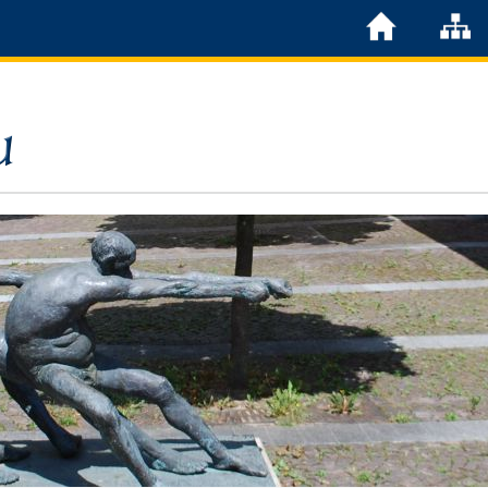
Löchgau
Grußwort Bürgermeister
Kurzportrait
Löchgau früher
Zahlen & Fakten
Steuern