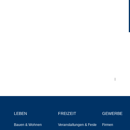
Ortsplan
Bildergalerie
Rund um den Wein
Schlepper / Traktor
Rathaus
|
Aktuelles
Gemeindeverwaltung
LEBEN
FREIZEIT
GEWERBE
Mitarbeiter
Bauen & Wohnen
Veranstaltungen & Feste
Firmen