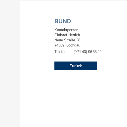
BUND
Kontaktperson
Christof Hettich
Neue Straße 28
74369
Löchgau
Telefon
(0
71
43) 96
33
22
Zurück