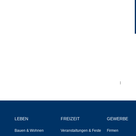
Ortsplan
Bildergalerie
Rund um den Wein
Schlepper / Traktor
Rathaus
|
Aktuelles
Gemeindeverwaltung
LEBEN
FREIZEIT
GEWERBE
Mitarbeiter
Bauen & Wohnen
Veranstaltungen & Feste
Firmen