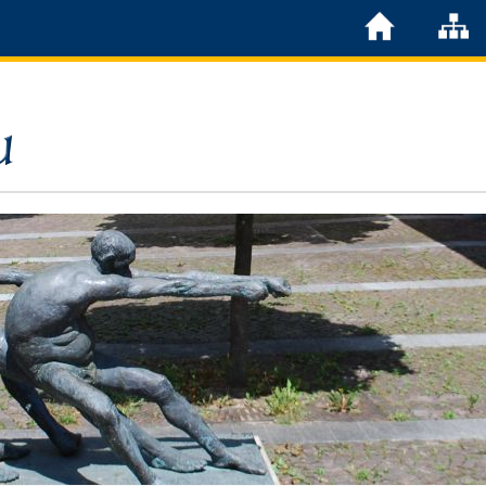
Löchgau
Grußwort Bürgermeister
Kurzportrait
Löchgau früher
Zahlen & Fakten
Steuern