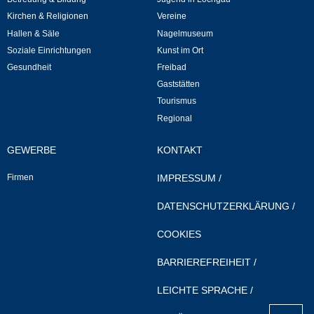
Mitarbeiter
Kirchen & Religionen
Vereine
Hallen & Säle
Nagelmuseum
Stellenangebote
Soziale Einrichtungen
Kunst im Ort
Gesundheit
Freibad
Ortsrecht
Gaststätten
Tourismus
Schadensmeldungen
Regional
Bürgerservice
GEWERBE
KONTAKT
Firmen
IMPRESSUM
/
Gemeinderat
DATENSCHUTZERKLÄRUNG
/
Sitzungsberichte
COOKIES
Ratsinfo
BARRIEREFREIHEIT
/
Gutachterausschuss
LEICHTE SPRACHE
/
nach