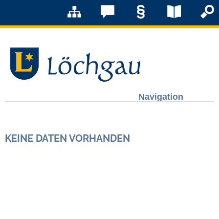
Navigation
Löchgau
KEINE DATEN VORHANDEN
Grußwort Bürgermeister
Kurzportrait
Löchgau früher
Zahlen & Fakten