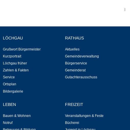
|
Abfall-Infos
Ortsplan
LÖCHGAU
RATHAUS
Bildergalerie
Grußwort Bürgermeister
Aktuelles
Kurzportrait
Gemeindeverwaltung
Rund um den Wein
Löchgau früher
Bürgerservice
Zahlen & Fakten
Gemeinderat
Schlepper / Traktor
Service
Gutachterausschuss
Ortsplan
Rathaus
Bildergalerie
Aktuelles
LEBEN
FREIZEIT
Bauen & Wohnen
Veranstaltungen & Feste
Gemeindeverwaltung
Notruf
Bücherei
Betreuung & Bildung
Jugend in Löchgau