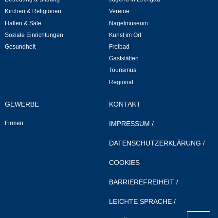
Mitarbeiter
Kirchen & Religionen
Vereine
Hallen & Säle
Nagelmuseum
Stellenangebote
Soziale Einrichtungen
Kunst im Ort
Gesundheit
Freibad
Ortsrecht
Gaststätten
Tourismus
Schadensmeldungen
Regional
Bürgerservice
GEWERBE
KONTAKT
Firmen
IMPRESSUM
/
Gemeinderat
DATENSCHUTZERKLÄRUNG
/
Sitzungsberichte
COOKIES
Ratsinfo
BARRIEREFREIHEIT
/
Gutachterausschuss
LEICHTE SPRACHE
/
nach