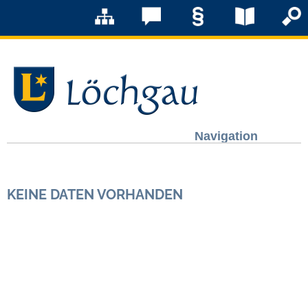
Navigation
Löchgau
KEINE DATEN VORHANDEN
Grußwort Bürgermeister
Kurzportrait
Löchgau früher
Zahlen & Fakten