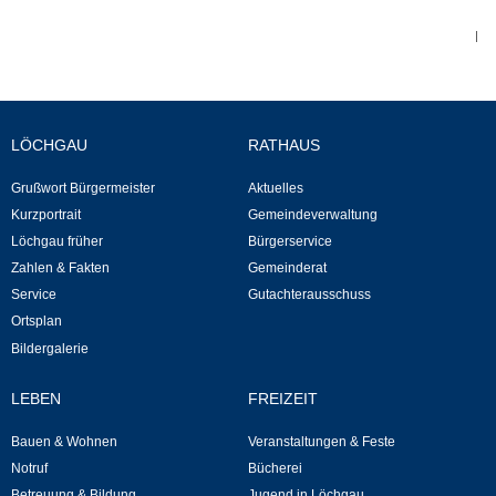
|
Abfall-Infos
Ortsplan
LÖCHGAU
RATHAUS
Bildergalerie
Grußwort Bürgermeister
Aktuelles
Kurzportrait
Gemeindeverwaltung
Rund um den Wein
Löchgau früher
Bürgerservice
Zahlen & Fakten
Gemeinderat
Schlepper / Traktor
Service
Gutachterausschuss
Ortsplan
Rathaus
Bildergalerie
Aktuelles
LEBEN
FREIZEIT
Bauen & Wohnen
Veranstaltungen & Feste
Gemeindeverwaltung
Notruf
Bücherei
Betreuung & Bildung
Jugend in Löchgau